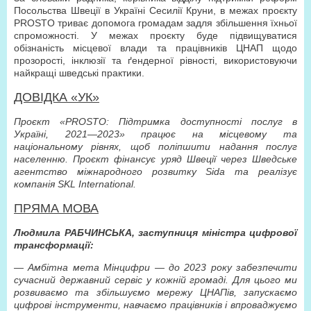
Посольства Швеції в Україні Сесилії Круни, в межах проєкту
PROSTO триває допомога громадам задля збільшення їхньої
спроможності. У межах проєкту буде підвищуватися
обізнаність місцевої влади та працівників ЦНАП щодо
прозорості, інклюзії та ґендерної рівності, використовуючи
найкращі шведські практики.
ДОВІДКА «УК»
Проєкт «PROSTO: Підтримка доступності послуг в
Україні, 2021—2023» працює на місцевому та
національному рівнях, щоб поліпшити надання послуг
населенню. Проєкт фінансує уряд Швеції через Шведське
агентство міжнародного розвитку Sida та реалізує
компанія SKL International.
ПРЯМА МОВА
Людмила РАБЧИНСЬКА, заступниця міністра цифрової
трансформації:
— Амбітна мета Мінцифри — до 2023 року забезпечити
сучасний державний сервіс у кожній громаді. Для цього ми
розвиваємо та збільшуємо мережу ЦНАПів, запускаємо
цифрові інструменти, навчаємо працівників і впроваджуємо