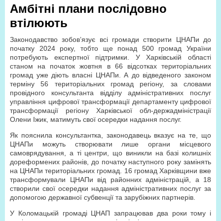
Амбітні плани послідовно
втілюють
Законодавство зобов’язує всі громади створити ЦНАПи до
початку 2024 року, тобто ще понад 500 громад України
потребують експертної підтримки. У Харківській області
станом на початок жовтня в 66 відсотках територіальних
громад уже діють власні ЦНАПи. А до відведеного законом
терміну 56 територіальних громад регіону, за словами
провідного консультанта відділу адміністративних послуг
управління цифрової трансформації департаменту цифрової
трансформації регіону Харківської обл-держадміністрації
Олени Іжик, матимуть свої осередки надання послуг.
Як пояснила консультантка, законодавець вказує на те, що
ЦНАПи можуть створювати лише органи місцевого
самоврядування, а ті центри, що виникли на базі колишніх
дореформених районів, до початку наступного року замінять
на ЦНАПи територіальних громад. 16 громад Харківщини вже
трансформували ЦНАПи від районних адміністрацій, а 18
створили свої осередки надання адміністративних послуг за
допомогою державної субвенції та зарубіжних партнерів.
У Коломацькій громаді ЦНАП запрацював два роки тому і