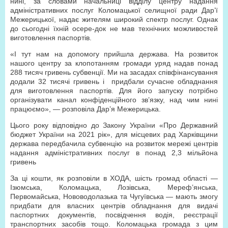
нині, за словами начальниці відділу центру надання
адміністративних послуг Коломацької селищної ради Дар’ї
Межерицької, надає жителям широкий спектр послуг. Однак
до сьогодні їхній осере-док не мав технічних можливостей
виготовлення паспортів.
«І тут нам на допомогу прийшла держава. На розвиток
нашого центру за клопотанням громади уряд надав понад
288 тисяч гривень субвенції. Ми на засадах співфінансування
додали 32 тисячі гривень і придбали сучасне обладнання
для виготовлення паспортів. Для його запуску потрібно
організувати канал конфіденційного зв’язку, над чим нині
працюємо», — розповіла Дар’я Межерицька.
Цього року відповідно до Закону України «Про Державний
бюджет України на 2021 рік», для місцевих рад Харківщини
держава передбачила субвенцію на розвиток мережі центрів
надання адміністративних послуг в понад 2,3 мільйона
гривень
За ці кошти, як розповіли в ХОДА, шість громад області —
Ізюмська, Коломацька, Лозівська, Мереф’янська,
Первомайська, Нововодолазька та Чугуївська — мають змогу
придбати для власних центрів обладнання для видачі
паспортних документів, посвідчення водія, реєстрації
транспортних засобів тощо. Коломацька громада з цим