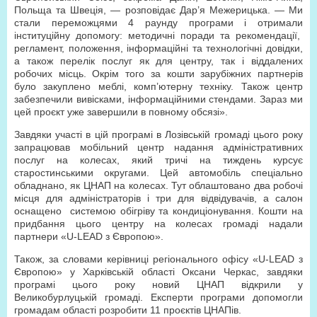
Польща та Швеція, — розповідає Дар’я Межерицька. — Ми
стали переможцями 4 раунду програми і отримали
інституційну допомогу: методичні поради та рекомендації,
регламент, положення, інформаційні та технологічні довідки,
а також перелік послуг як для центру, так і віддалених
робочих місць. Окрім того за кошти зарубіжних партнерів
було закуплено меблі, комп’ютерну техніку. Також центр
забезпечили вивісками, інформаційними стендами. Зараз ми
цей проєкт уже завершили в повному обсязі».
Завдяки участі в цій програмі в Лозівській громаді цього року
запрацював мобільний центр надання адміністративних
послуг на колесах, який тричі на тиждень курсує
старостинськими округами. Цей автомобіль спеціально
обладнано, як ЦНАП на колесах. Тут облаштовано два робочі
місця для адміністраторів і три для відвідувачів, а салон
оснащено системою обігріву та кондиціонування. Кошти на
придбання цього центру на колесах громаді надали
партнери «U-LEAD з Європою».
Також, за словами керівниці регіонального офісу «U-LEAD з
Європою» у Харківській області Оксани Черкас, завдяки
програмі цього року новий ЦНАП відкрили у
Великобурлуцькій громаді. Експерти програми допомогли
громадам області розробити 11 проєктів ЦНАПів.