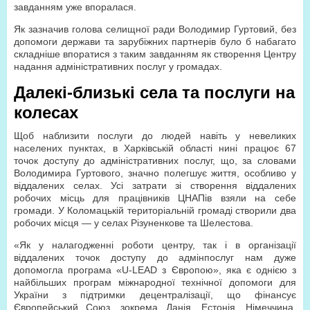
завданням уже впоралася.
Як зазначив голова селищної ради Володимир Гуртовий, без
допомоги держави та зарубіжних партнерів було б набагато
складніше впоратися з таким завданням як створення Центру
надання адміністративних послуг у громадах.
Далекі-близькі села та послуги на
колесах
Щоб наблизити послуги до людей навіть у невеликих
населених пунктах, в Харківській області нині працює 67
точок доступу до адміністративних послуг, що, за словами
Володимира Гуртового, значно полегшує життя, особливо у
віддалених селах. Усі затрати зі створення віддалених
робочих місць для працівників ЦНАПів взяли на себе
громади. У Коломацькій територіальній громаді створили два
робочих місця — у селах Різуненкове та Шелестова.
«Як у налагодженні роботи центру, так і в організації
віддалених точок доступу до адмінпослуг нам дуже
допомогла програма «U-LEAD з Європою», яка є однією з
найбільших програм міжнародної технічної допомоги для
України з підтримки децентралізації, що фінансує
Європейський Союз, зокрема Данія, Естонія, Німеччина,