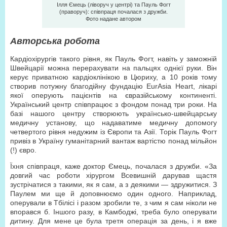
Ілля Ємець (ліворуч у центрі) та Пауль Фогт
(праворуч): співпраця почалася з дружби.
Фото надане автором
Авторська робота
Кардіохірургів такого рівня, як Пауль Фогт, навіть у заможній
Швейцарії можна перерахувати на пальцях однієї руки. Він
керує приватною кардіоклінікою в Цюриху, а 10 років тому
створив потужну благодійну фундацію EurAsia Heart, лікарі
якої оперують пацієнтів на євразійському континенті.
Український центр співпрацює з фондом понад три роки. На
базі нашого центру створюють українсько-швейцарську
медичну установу, що надаватиме медичну допомогу
четвертого рівня недужим із Європи та Азії. Торік Пауль Фогт
привіз в Україну гуманітарний вантаж вартістю понад мільйон
(!) євро.
Їхня співпраця, каже доктор Ємець, почалася з дружби. «За
довгий час роботи хірургом Всевишній дарував щастя
зустрічатися з такими, як я сам, а з деякими — здружитися. З
Паулем ми ще й доповнюємо один одного. Наприклад,
оперували в Тбілісі і разом зробили те, з чим я сам ніколи не
впорався б. Іншого разу, в Камбоджі, треба було оперувати
дитину. Для мене це була третя операція за день, і я вже