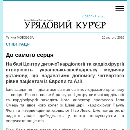
7 серпня 2026
Тетяна МОІСЕЄВА
20 лютого 2016
СПІВПРАЦЯ
До самого серця
На базі Центру дитячої кардіології та кардіохірургії
створюють українсько-швейцарську медичну
установу, що надаватиме допомогу четвертого
рівня пацієнтам із Європи та Азії
Їхнє завдання — дістатися святая святих людського організму
— серця. Рівно о восьмій ранку до Центру дитячої кардіології
та кардіохірургії заходять його директор професор Ілля
Ємець та двоє його колег зі Швейцарії: кардіохірург Пауль
Фогт та інтервенційний кардіолог П’єр Левіс. Вже понад рік ці
видатні лікарі приїжджають у центр консультувати та
оперувати пацієнтів.