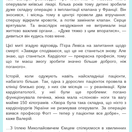
оперували київські лікарі. Кілька років тому дитині зробили
дуже складну операцію з імплантації клапана у Франції. Він
зносився, і місяць тому в центрі провели два втручання:
спершу відкрили кровотік, а потім замінили клапан. Серце
врятували. Та внаслідок нездужання не витримали інші
життєво важливі органи… «Дуже тяжко з цим впоратися», —
дивиться він кудись повз мене.
Цієї миті згадую відповідь П’єра Левіса на запитання щодо
смерті: «Завжди сподіваюся, що це не станеться знову. Але
знаю, що станеться. Кардіолог — прекрасна професія, тому
що ти маєш змогу зробити значно більше доброго, ніж
поганого».
Історій, коли одужують навіть найскладніші пацієнти,
набагато більше. Так, одна з дорослих пацієнток провела в
клініці близько року, з них сім місяців — у реанімації. Крім
кардіопатології, у неї були ще проблеми: погано
функціонувала печінка, жінка мала «слонові» ноги та вагу
майже 150 кілограмів. «Хвора була така складна, що ніхто з
кардіохірургів України не ризикував оперувати. За операцію
взявся професор Фогт — тепер у пацієнтки все добре», —
каже Валерій.
…З Іллею Миколайовичем Ємцем спілкуємося в хвилинних