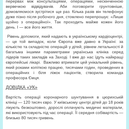
перервах між консультаціями, операціями, нескінченною
вервечкою відвідувачів. Аби поговорити грунтовніше,
домовляємося зустрітися ще раз. Кілька разів він телефонує
дуже пізно після робочого дня, стомлено перепрошує: «Лише
щойно з операційної». Так проходить майже кожен його
день. І — все його життя.
Рівень допомоги, який надають в українському кардіоцентрі,
— це той випадок, коли Європа вже давно в Україні: за
кількістю та складністю операцій у дітей, рівнем летальності й
багатьма іншими параметрами українська клініка серед
лідерів таких закладів на Заході. І вже до нас їдуть найкращі
європейські лікарі. Важливо втримати цей унікальний рівень,
який роками копіткою працею, тисячами годин, проведених в
операційних і біля ліжок пацієнтів, створила команда
професора Ємця.
ДОВІДКА «УК»
Вартість операції коронарного шунтування в цюрихській
клініці — 120 тисяч євро. У київському центрі дітей до 18 років
лікують безкоштовно, дорослі оплачують медичні матеріали,
які використовують під час операції. Її середня собівартість —
близько 80 тисяч гривень.