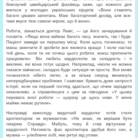
блискучий швейцарський фахівець каже, що кожного дня
вчиться у молодих українських хірургів. «Вони ставлять
багато цікавих запитань. Маю багаторічний досвід, але все-
таки вчуся тією самою мірою, що й вони».
Робота, зізнається доктор Левіс, — це його зачарування й
посвята. «Якщо вона займає багато часу, значить, так і буде.
Пацієнт завжди на першому місці. Коли щось починаєш, то
маєш закінчити й зробити все якомога краще. І коли настає
той день, коли ти не хочеш цього робити, маєш припинити
працювати». Він любить кардіологію за складність і ті
виклики, які вона готує щодня. Наприклад, ніколи не можна
сказати завчасно, складна буде ситуація чи проста. Все може
починатися нібито легко, а за кілька секунд виникнуть
непередбачувані проблеми. І навпаки: бувають дуже непрості
історії, коли на перший погляд здається, що нічим зарадити
неможливо, а справляєшся з цим за півгодини. «У цьому
перевага моєї роботи — щоразу це щось нове. У мене
майже немає рутини».
Насправді замолоду видатний кардіолог хотів стати
архітектором чи музикантом. «Не знаю, як вирішив бути
лікарем. Справді». Мабуть, тому й став віртуозом у
кардіології. Натомість фах архітектора здобув його син, а
музика — улюблене хобі, яке рятує від утоми.