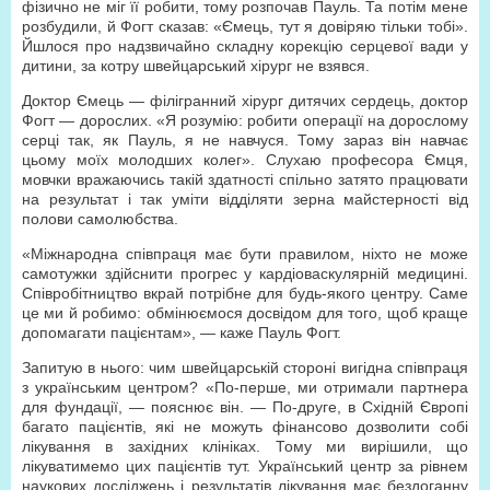
фізично не міг її робити, тому розпочав Пауль. Та потім мене
розбудили, й Фогт сказав: «Ємець, тут я довіряю тільки тобі».
Йшлося про надзвичайно складну корекцію серцевої вади у
дитини, за котру швейцарський хірург не взявся.
Доктор Ємець — філігранний хірург дитячих сердець, доктор
Фогт — дорослих. «Я розумію: робити операції на дорослому
серці так, як Пауль, я не навчуся. Тому зараз він навчає
цьому моїх молодших колег». Слухаю професора Ємця,
мовчки вражаючись такій здатності спільно затято працювати
на результат і так уміти відділяти зерна майстерності від
полови самолюбства.
«Міжнародна співпраця має бути правилом, ніхто не може
самотужки здійснити прогрес у кардіоваскулярній медицині.
Співробітництво вкрай потрібне для будь-якого центру. Саме
це ми й робимо: обмінюємося досвідом для того, щоб краще
допомагати пацієнтам», — каже Пауль Фогт.
Запитую в нього: чим швейцарській стороні вигідна співпраця
з українським центром? «По-перше, ми отримали партнера
для фундації, — пояснює він. — По-друге, в Східній Європі
багато пацієнтів, які не можуть фінансово дозволити собі
лікування в західних клініках. Тому ми вирішили, що
лікуватимемо цих пацієнтів тут. Український центр за рівнем
наукових досліджень і результатів лікування має бездоганну