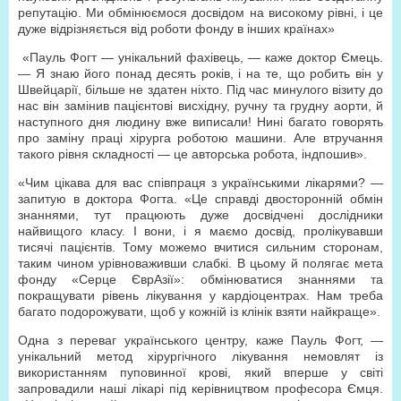
репутацію. Ми обмінюємося досвідом на високому рівні, і це
дуже відрізняється від роботи фонду в інших країнах»
«Пауль Фогт — унікальний фахівець, — каже доктор Ємець.
— Я знаю його понад десять років, і на те, що робить він у
Швейцарії, більше не здатен ніхто. Під час минулого візиту до
нас він замінив пацієнтові висхідну, ручну та грудну аорти, й
наступного дня людину вже виписали! Нині багато говорять
про заміну праці хірурга роботою машини. Але втручання
такого рівня складності — це авторська робота, індпошив».
«Чим цікава для вас співпраця з українськими лікарями? —
запитую в доктора Фогта. «Це справді двосторонній обмін
знаннями, тут працюють дуже досвідчені дослідники
найвищого класу. І вони, і я маємо досвід, пролікувавши
тисячі пацієнтів. Тому можемо вчитися сильним сторонам,
таким чином урівноваживши слабкі. В цьому й полягає мета
фонду «Серце ЄврАзії»: обмінюватися знаннями та
покращувати рівень лікування у кардіоцентрах. Нам треба
багато подорожувати, щоб у кожній із клінік взяти найкраще».
Одна з переваг українського центру, каже Пауль Фогт, —
унікальний метод хірургічного лікування немовлят із
використанням пуповинної крові, який вперше у світі
запровадили наші лікарі під керівництвом професора Ємця.