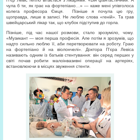
П’єр Левіс тепло вітається з лікарями. «Він фантастичний. А
чула б ти, як грає на фортепіано…» — каже мені упівголоса
колега професора Ємця. Пізніше я почула цю гру,
щоправда, лише в записі. Не люблю слова «геній». Та грав
швейцарський лікар так, що клубок підступив до горла.
Пізніше, під час нашої розмови, стало зрозуміло, чому.
«Музикант — моя перша професія. Але потім я зрозумів, що
надто сильно люблю її, аби перетворювати на роботу. Граю
на фортепіано й на віолончелі». Доктора П’єра Левіса
називають одним із батьків стентування: він серед перших у
світі почав робити малоінвазивні операції на артеріях,
встановлюючи в місцях звуження стенти.