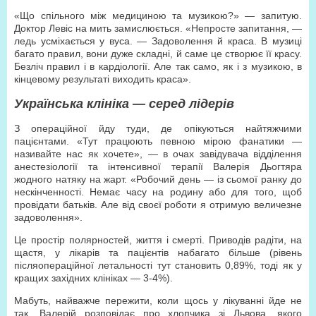
«Що спільного між медициною та музикою?» — запитую.
Доктор Левіс на мить замислюється. «Непросте запитання, —
ледь усміхається у вуса. — Задоволення й краса. В музиці
багато правил, вони дуже складні, й саме це створює її красу.
Безліч правил і в кардіології. Але так само, як і з музикою, в
кінцевому результаті виходить краса».
Українська клініка — серед лідерів
З операційної йду туди, де опікуються найтяжчими
пацієнтами. «Тут працюють певною мірою фанатики —
називайте нас як хочете», — в очах завідувача відділення
анестезіології та інтенсивної терапії Валерія Дьогтяра
жодного натяку на жарт. «Робочий день — із сьомої ранку до
нескінченності. Немає часу на родину або для того, щоб
провідати батьків. Але від своєї роботи я отримую величезне
задоволення».
Це простір полярностей, життя і смерті. Приводів радіти, на
щастя, у лікарів та пацієнтів набагато більше (рівень
післяопераційної летальності тут становить 0,89%, тоді як у
кращих західних клініках — 3-4%).
Мабуть, найважче пережити, коли щось у лікуванні йде не
так. Валерій розповідає про хлопчика зі Львова, якого