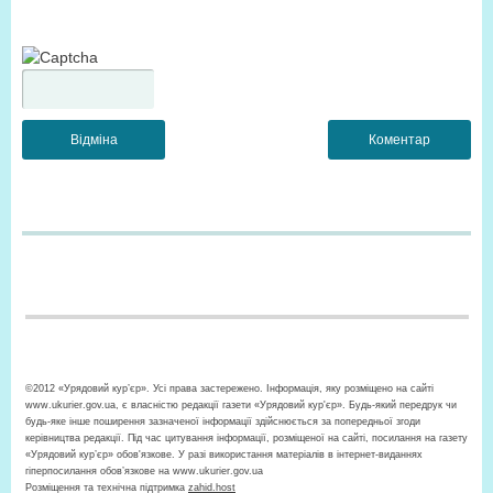
©2012 «Урядовий кур’єр». Усі права застережено. Інформація, яку розміщено на сайті
www.ukurier.gov.ua, є власністю редакції газети «Урядовий кур'єр». Будь-який передрук чи
будь-яке інше поширення зазначеної інформації здійснюється за попередньої згоди
керівництва редакції. Під час цитування інформації, розміщеної на сайті, посилання на газету
«Урядовий кур’єр» обов'язкове. У разі використання матеріалів в інтернет-виданнях
гіперпосилання обов’язкове на www.ukurier.gov.ua
Розміщення та технічна підтримка
zahid.host