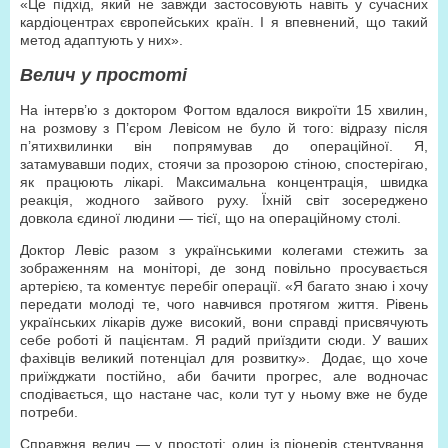
«Це підхід, який не завжди застосовують навіть у сучасних
кардіоцентрах європейських країн. І я впевнений, що такий
метод адаптують у них».
Велич у простоті
На інтерв’ю з доктором Фогтом вдалося викроїти 15 хвилин,
на розмову з П’єром Левісом не було й того: відразу після
п’ятихвилинки він попрямував до операційної. Я,
затамувавши подих, стоячи за прозорою стіною, спостерігаю,
як працюють лікарі. Максимальна концентрація, швидка
реакція, жодного зайвого руху. Їхній світ зосереджено
довкола єдиної людини — тієї, що на операційному столі.
Доктор Левіс разом з українськими колегами стежить за
зображенням на моніторі, де зонд повільно просувається
артерією, та коментує перебіг операції. «Я багато знаю і хочу
передати молоді те, чого навчився протягом життя. Рівень
українських лікарів дуже високий, вони справді присвячують
себе роботі й пацієнтам. Я радий приїздити сюди. У ваших
фахівців великий потенціал для розвитку». Додає, що хоче
приїжджати постійно, аби бачити прогрес, але водночас
сподівається, що настане час, коли тут у ньому вже не буде
потреби.
Справжня велич — у простоті: один із піонерів стентування,