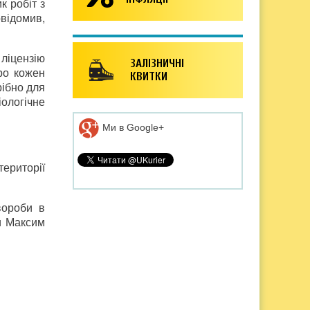
к робіт з
овідомив,
 ліцензію
ЗАЛІЗНИЧНІ
ро кожен
КВИТКИ
рібно для
ологічне
Ми в Google+
території
вороби в
ни Максим