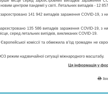
ерше місце серед зарєестровних випадків зараження CO
новим центром пандемії у світі. Летальних випадків - 12 857
м зарєестровано 141 942 випадків зараження COVID-19, з н
м зарєестровано 135 586 випадків зараження COVID-19, з н
місце, серед летальних випідків, викликаних COVID-19.
Європейської коміссії та обмежила в'їзд громадян не євр
ОЗ режим надзвичайної ситуації міжнародного масштабу.
Ця інформація у фор
Вер