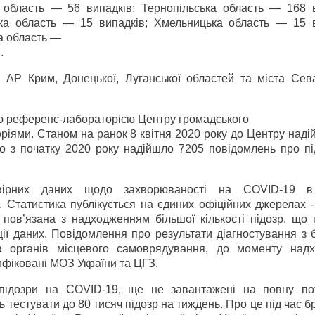
область — 56 випадків; Тернопільська область — 168 в
ка область — 15 випадків; Хмельницька область — 15 в
а область —
.
й АР Крим, Донецької, Луганської областей та міста Сев
ю референс-лабораторією Центру громадського
оріями. Станом на ранок 8 квітня 2020 року до Центру над
о з початку 2020 року надійшло 7205 повідомлень про пі
вірних даних щодо захворюваності на COVID-19 в 
0. Статистика публікується на єдиних офіційних джерелах 
 пов’язана з надходженням більшої кількості підозр, що 
ї даних. Повідомлення про результати діагностування з б
ів органів місцевого самоврядування, до моменту над
ифіковані МОЗ України та ЦГЗ.
ть підозри на COVID-19, ще не завантажені на повну пот
естувати до 80 тисяч підозр на тиждень. Про це під час б