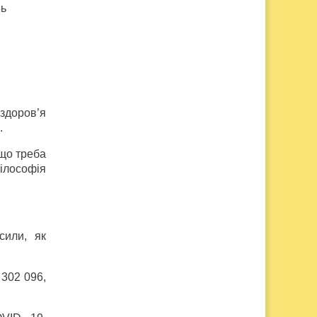
нь
здоров’я
.
 що треба
філософія
сили, як
 302 096,