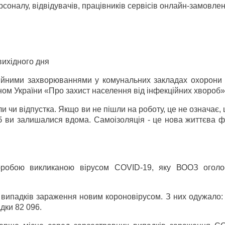
рсоналу, відвідувачів, працівників сервісів онлайн-замовле
 вихідного дня
ційними захворюваннями у комунальних закладах охорони 
ом України «Про захист населення від інфекційних хвороб»
ли чи відпустка. Якщо ви не пішли на роботу, це не означає,
об ви залишалися вдома. Самоізоляція - це нова життєва 
воробою викликаною вірусом COVID-19, яку ВООЗ оголо
3 випадків зараження новим короновірусом. З них одужало:
дки 82 096.