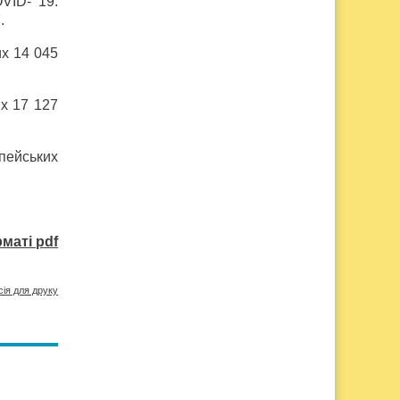
VID- 19.
.
их 14 045
их 17 127
опейських
маті pdf
сія для друку