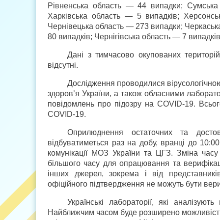
Рівненська область — 44 випадки; Сумська 
Харківська область — 5 випадків; Херсонсь
Чернівецька область — 273 випадки; Черкаськ
80 випадків; Чернігівська область — 7 випадків
Дані з тимчасово окупованих територі
відсутні.
Дослідження проводилися вірусологічно
здоров’я України, а також обласними лаборат
повідомлень про підозру на COVID-19. Всьог
COVID-19.
Оприлюднення остаточних та досто
відбуватиметься раз на добу, вранці до 10:0
комунікації МОЗ України та ЦГЗ. Зміна часу
більшого часу для опрацювання та верифікаці
інших джерел, зокрема і від представник
офіційного підтвердження не можуть бути вер
Українські лабораторії, які аналізую
Найближчим часом буде розширено можливість т