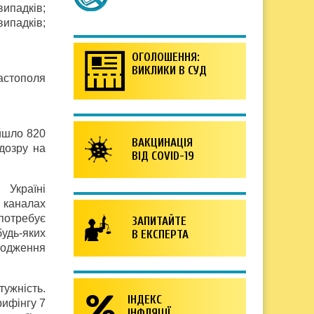
ипадків;
ипадків;
ОГОЛОШЕННЯ:
ВИКЛИКИ В СУД
астополя
ійшло 820
ВАКЦИНАЦІЯ
дозру на
ВІД COVID-19
Україні
- каналах
потребує
ЗАПИТАЙТЕ
удь-яких
В ЕКСПЕРТА
ходження
ужність.
ІНДЕКС
рифінгу 7
ІНФЛЯЦІЇ