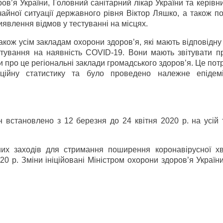
ов’я України, Головний санітарний лікар України та керівни
ичайної ситуації державного рівня Віктор Ляшко, а також п
иявлення відмов у тестуванні на місцях.
акож усім закладам охорони здоров’я, які мають відповідну
стування на наявність COVID-19. Вони мають звітувати п
 про це регіональні заклади громадського здоров’я. Це пот
ійну статистику та було проведено належне епідемі
н встановлено з 12 березня до 24 квітня 2020 р. на усій 
них заходів для стримання поширення коронавірусної х
020 р. Зміни ініційовані Міністром охорони здоров’я Украї