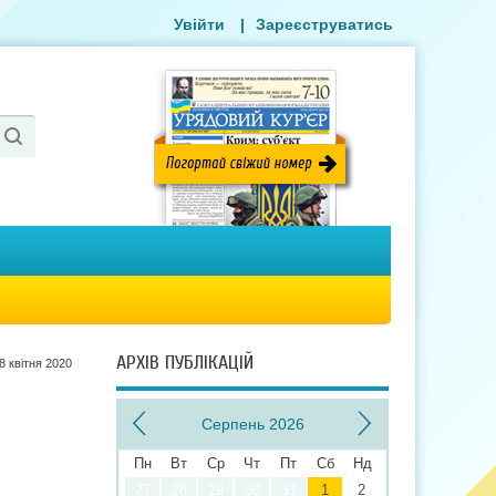
Увійти
|
Зареєструватись
АРХІВ ПУБЛІКАЦІЙ
8 квiтня 2020
Серпень 2026
Пн
Вт
Ср
Чт
Пт
Сб
Нд
27
28
29
30
31
1
2