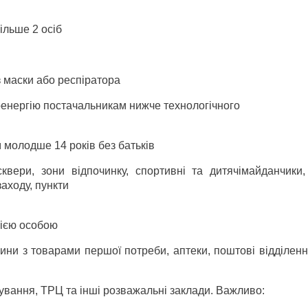
ільше 2 осіб
з маски або респіратора
оенергію постачальникам нижче технологічного
м молодше 14 років без батьків
сквери, зони відпочинку, спортивні та дитячімайданчики,
аходу, пункти
нією особою
ини з товарами першої потреби, аптеки, поштові відділенн
ування, ТРЦ та інші розважальні заклади. Важливо: