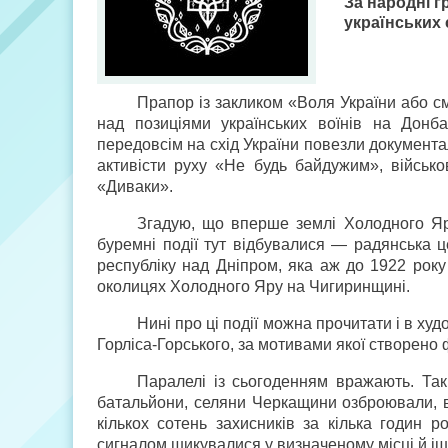
За народні 
українських
Прапор із закликом «Воля України або с
над позиціями українських воїнів на Донба
передовсім на cхід України повезли документ
активісти руху «Не будь байдужим», військо
«Диваки».
Згадую, що вперше землі Холодного Яру 
буремні події тут відбувалися — радянська ц
республіку над Дніпром, яка аж до 1922 рок
околицях Холодного Яру на Чигиринщині.
Нині про ці події можна прочитати і в ху
Горліса-Горського, за мотивами якої створено 
Паралелі із сьогоденням вражають. Та
батальйони, селяни Черкащини озброювали, вд
кількох сотень захисників за кілька годин р
сигналом шикувалися у визначеному місці й ішл