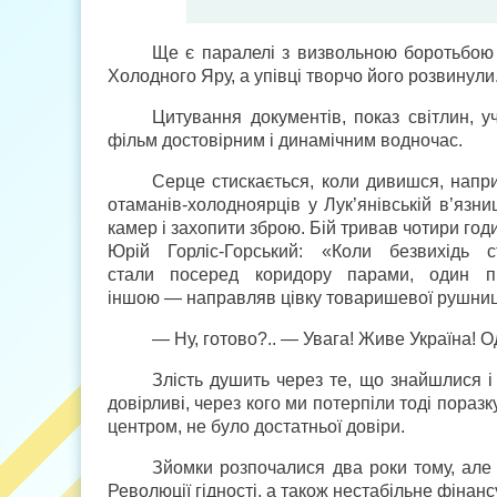
Ще є паралелі з визвольною боротьбою 
Холодного Яру, а упівці творчо його розвинули
Цитування документів, показ світлин, у
фільм достовірним і динамічним водночас.
Серце стискається, коли дивишся, напри
отаманів-холодноярців у Лук’янівській в’язн
камер і захопити зброю. Бій тривав чотири год
Юрій Горліс-Горський: «Коли безвихідь 
стали посеред коридору парами, один п
іншою — направляв цівку товаришевої рушниці
— Ну, готово?.. — Увага! Живе Україна! Од
Злість душить через те, що знайшлися і
довірливі, через кого ми потерпіли тоді поразк
центром, не було достатньої довіри.
Зйомки розпочалися два роки тому, але 
Революції гідності, а також нестабільне фінан