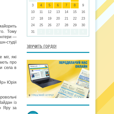
3
4
5
6
7
8
9
10
11
12
13
14
15
16
17
18
19
20
21
22
23
24
25
26
27
28
29
30
 майорить
го. Тому
31
1
2
3
4
5
6
онтери —
н-студії
ЗВУЧИТЬ ГОРДО!
 міг, які
ають про
и села в
 Яр» Юрія
ровольчі
айдан із
о Яру за