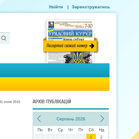
Увійти
|
Зареєструватись
АРХІВ ПУБЛІКАЦІЙ
31 сiчня 2015
Серпень 2026
Пн
Вт
Ср
Чт
Пт
Сб
Нд
27
28
29
30
31
1
2