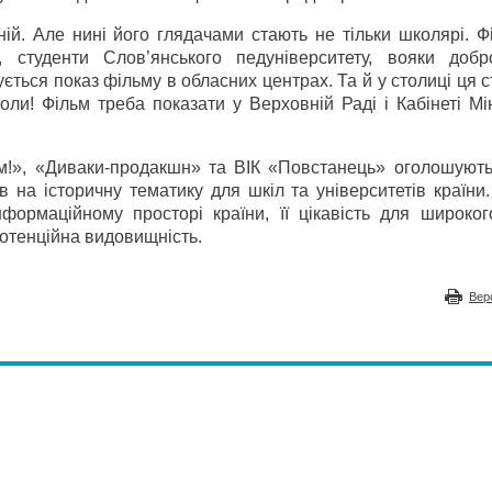
ій. Але нині його глядачами стають не тільки школярі. Ф
 студенти Слов’янського педуніверситету, вояки добр
ується показ фільму в обласних центрах. Та й у столиці ця с
оли! Фільм треба показати у Верховній Раді і Кабінеті Мін
!», «Диваки-продакшн» та ВІК «Повстанець» оголошують
 на історичну тематику для шкіл та університетів країни.
формаційному просторі країни, її цікавість для широкого
 потенційна видовищність.
Вер