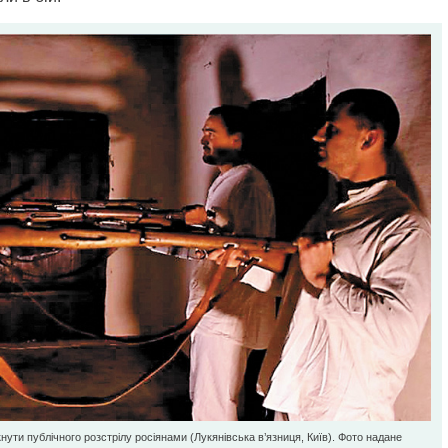
ути публічного розстрілу росіянами (Лукянівська в’язниця, Київ). Фото надане