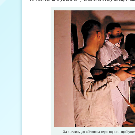
За хвилину до вбивства один одного, щоб уникн