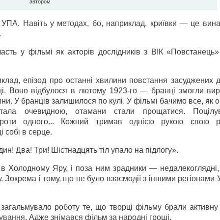
автором
УПА. Навіть у методах, бо, наприклад, криївки — це вина
.
часть у фільмі як акторів дослідників з ВІК «Повстанець
клад, епізод про останні хвилини повстання засуджених д
иці. Воно відбулося в лютому 1923-го — бранці змогли ви
ини. У бранців залишилося по кулі. У фільмі бачимо все, як 
стала очевидною, отамани стали прощатися. Поцілу
роти одного... Кожний тримав однією рукою свою р
 собі в серце.
ин! Два! Три! Шістнадцять тіл упало на підлогу».
 в Холодному Яру, і поза ним зрадники — недалекоглядні,
у. Зокрема і тому, що не було взаємодії з іншими регіонами У
загальмувало роботу те, що творці фільму брали активну 
сування. Адже знімався фільм за народні гроші.