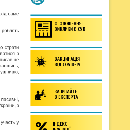
хід саме
ОГОЛОШЕННЯ:
ВИКЛИКИ В СУД
» роблять
о страти
рватися з
ВАКЦИНАЦІЯ
описав це
ВІД COVID-19
вавшись,
ушницю,
ЗАПИТАЙТЕ
В ЕКСПЕРТА
 пасивні,
країни, з
участь у
ІНДЕКС
ІНФЛЯЦІЇ