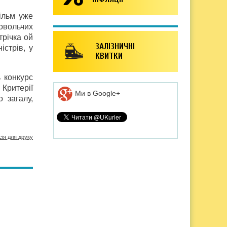
ільм уже
овольчих
трічка ой
ЗАЛІЗНИЧНІ
істрів, у
КВИТКИ
 конкурс
 Критерії
Ми в Google+
 загалу,
сія для друку