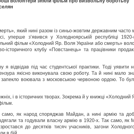
гроші волонтери зняли фільм про визвольну боротьбу
 селян
мерть», який нині разом із синьо-жовтим державним часто
сі, уперше з’явився у Холодноярській республіці 1920-
альний фільм «Холодний Яр. Воля України або смерть» вол
во-історичного клубу «Повстанець» та працівники продакш
я відвідав під час студентської практики. Тоді уявити не
ензура якісно виконувала свою роботу. Та й нині мало зн
у запекло воювала з московською червоною ордою. То бул
дожніх, і в історичних творах. Зокрема й у книжці «Холодний
фільм.
к само, як народ споряджав Майдан, а нині армію та доб
ягали та годували власну армію в 1920-х. Так само, як М
озростався до десятків тисяч учасників, загони Холодног
и в бій.