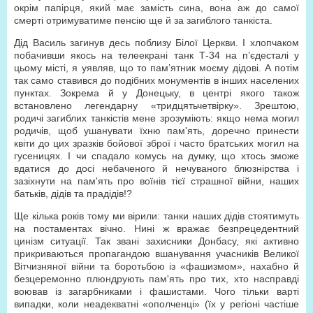
окрім папірця, який має замість сина, вона аж до самої
смерті отримуватиме пенсію ще й за загиблого танкіста.
Дід Василь загинув десь поблизу Білої Церкви. І хлопчаком
побачивши якось на телеекрані танк Т-34 на п’єдесталі у
цьому місті, я уявляв, що то пам’ятник моєму дідові. А потім
так само ставився до подібних монументів в інших населених
пунктах. Зокрема й у Донецьку, в центрі якого також
встановлено легендарну «тридцятьчетвірку». Зрештою,
родичі загиблих танкістів мене зрозуміють: якщо нема могил
родичів, щоб ушанувати їхню пам'ять, доречно принести
квіти до цих зразків бойової зброї і часто братських могил на
гусеницях. І чи спадало комусь на думку, що хтось зможе
вдатися до досі небаченого й нечуваного блюзнірства і
зазіхнути на пам'ять про воїнів тієї страшної війни, наших
батьків, дідів та прадідів!?
Ще кілька років тому ми вірили: танки наших дідів стоятимуть
на постаментах вічно. Нині ж вражає безпрецедентний
цинізм ситуації. Так звані захисники Донбасу, які активно
прикриваються пропагандою вшанування учасників Великої
Вітчизняної війни та боротьбою із «фашизмом», нахабно й
безцеремонно плюндрують пам'ять про тих, хто насправді
воював із загарбниками і фашистами. Чого тільки варті
випадки, коли неадекватні «ополченці» (їх у регіоні частіше