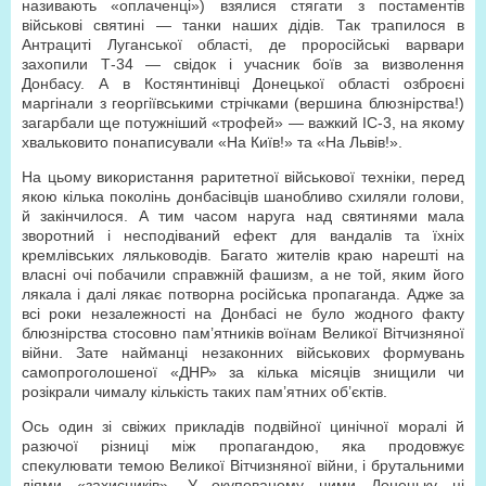
називають «оплаченці») взялися стягати з постаментів
військові святині — танки наших дідів. Так трапилося в
Антрациті Луганської області, де проросійські варвари
захопили Т-34 — свідок і учасник боїв за визволення
Донбасу. А в Костянтинівці Донецької області озброєні
маргінали з георгіївськими стрічками (вершина блюзнірства!)
загарбали ще потужніший «трофей» — важкий ІС-3, на якому
хвальковито понаписували «На Київ!» та «На Львів!».
На цьому використання раритетної військової техніки, перед
якою кілька поколінь донбасівців шанобливо схиляли голови,
й закінчилося. А тим часом наруга над святинями мала
зворотний і несподіваний ефект для вандалів та їхніх
кремлівських ляльководів. Багато жителів краю нарешті на
власні очі побачили справжній фашизм, а не той, яким його
лякала і далі лякає потворна російська пропаганда. Адже за
всі роки незалежності на Донбасі не було жодного факту
блюзнірства стосовно пам’ятників воїнам Великої Вітчизняної
війни. Зате найманці незаконних військових формувань
самопроголошеної «ДНР» за кілька місяців знищили чи
розікрали чималу кількість таких пам’ятних об’єктів.
Ось один зі свіжих прикладів подвійної цинічної моралі й
разючої різниці між пропагандою, яка продовжує
спекулювати темою Великої Вітчизняної війни, і брутальними
діями «захисників». У окупованому ними Донецьку ці