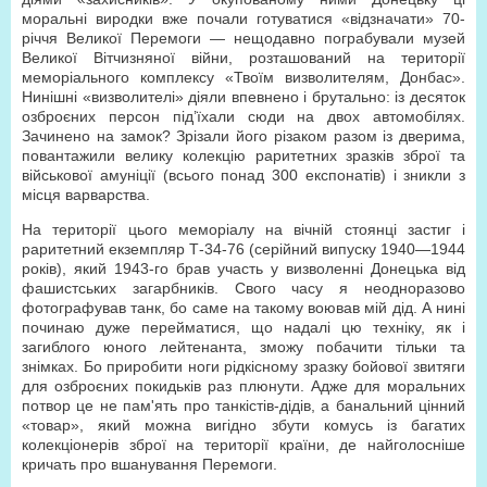
моральні виродки вже почали готуватися «відзначати» 70-
річчя Великої Перемоги — нещодавно пограбували музей
Великої Вітчизняної війни, розташований на території
меморіального комплексу «Твоїм визволителям, Донбас».
Нинішні «визволителі» діяли впевнено і брутально: із десяток
озброєних персон під’їхали сюди на двох автомобілях.
Зачинено на замок? Зрізали його різаком разом із дверима,
повантажили велику колекцію раритетних зразків зброї та
військової амуніції (всього понад 300 експонатів) і зникли з
місця варварства.
На території цього меморіалу на вічній стоянці застиг і
раритетний екземпляр Т-34-76 (серійний випуску 1940—1944
років), який 1943-го брав участь у визволенні Донецька від
фашистських загарбників. Свого часу я неодноразово
фотографував танк, бо саме на такому воював мій дід. А нині
починаю дуже перейматися, що надалі цю техніку, як і
загиблого юного лейтенанта, зможу побачити тільки та
знімках. Бо приробити ноги рідкісному зразку бойової звитяги
для озброєних покидьків раз плюнути. Адже для моральних
потвор це не пам'ять про танкістів-дідів, а банальний цінний
«товар», який можна вигідно збути комусь із багатих
колекціонерів зброї на території країни, де найголосніше
кричать про вшанування Перемоги.