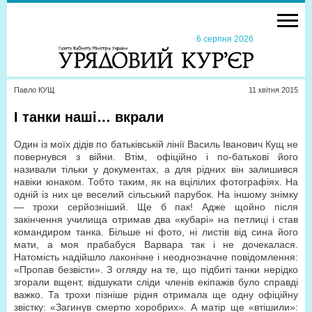
6 серпня 2026
Павло КУЩ
11 квiтня 2015
І танки наші… вкрали
Один із моїх дідів по батьківській лінії Василь Іванович Кущ не
повернувся з війни. Втім, офіційно і по-батькові його
називали тільки у документах, а для рідних він залишився
навіки юнаком. Тобто таким, як на вцілілих фотографіях. На
одній із них це веселий сільський парубок. На іншому знімку
— трохи серйозніший. Ще б пак! Адже щойно після
закінчення училища отримав два «кубарі» на петлиці і став
командиром танка. Більше ні фото, ні листів від сина його
мати, а моя прабабуся Варвара так і не дочекалася.
Натомість надійшло лаконічне і неоднозначне повідомлення:
«Пропав безвісти». З огляду на те, що підбиті танки нерідко
згорали вщент, відшукати сліди членів екіпажів було справді
важко. Та трохи пізніше рідня отримала ще одну офіційну
звістку: «Загинув смертю хоробрих». А матір ще «втішили»: