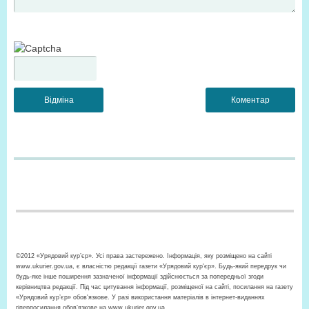
©2012 «Урядовий кур’єр». Усі права застережено. Інформація, яку розміщено на сайті
www.ukurier.gov.ua, є власністю редакції газети «Урядовий кур'єр». Будь-який передрук чи
будь-яке інше поширення зазначеної інформації здійснюється за попередньої згоди
керівництва редакції. Під час цитування інформації, розміщеної на сайті, посилання на газету
«Урядовий кур’єр» обов'язкове. У разі використання матеріалів в інтернет-виданнях
гіперпосилання обов’язкове на www.ukurier.gov.ua