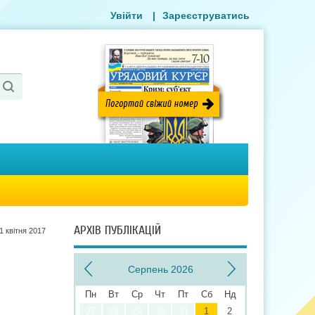
Увійти
|
Зареєструватись
АРХІВ ПУБЛІКАЦІЙ
1 квiтня 2017
Серпень 2026
Пн
Вт
Ср
Чт
Пт
Сб
Нд
27
28
29
30
31
1
2