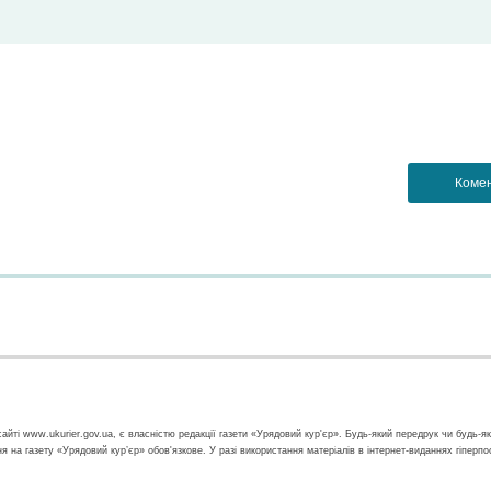
айті www.ukurier.gov.ua, є власністю редакції газети «Урядовий кур'єр». Будь-який передрук чи будь-я
ння на газету «Урядовий кур’єр» обов'язкове. У разі використання матеріалів в інтернет-виданнях гіперп