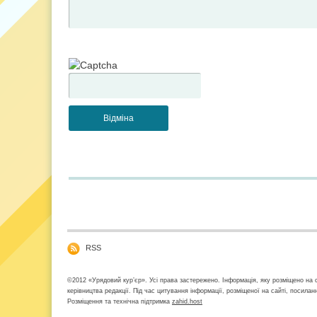
RSS
©2012 «Урядовий кур’єр». Усі права застережено. Інформація, яку розміщено на с
керівництва редакції. Під час цитування інформації, розміщеної на сайті, посила
Розміщення та технічна підтримка
zahid.host