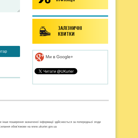
ЗАЛІЗНИЧНІ
КВИТКИ
Ми в Google+
ке інше поширення зазначеної інформації здійснюється за попередньої згоди
осилання обов’язкове на www.ukurier.gov.ua