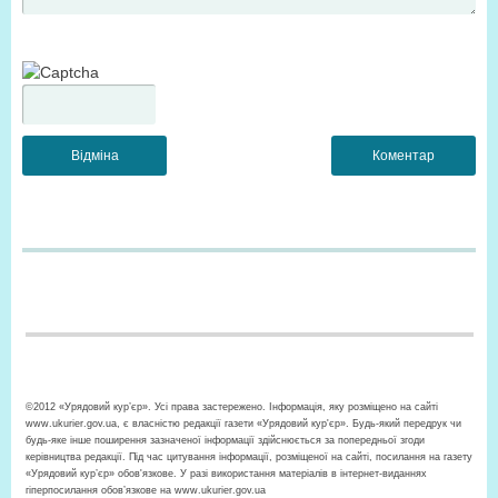
©2012 «Урядовий кур’єр». Усі права застережено. Інформація, яку розміщено на сайті
www.ukurier.gov.ua, є власністю редакції газети «Урядовий кур'єр». Будь-який передрук чи
будь-яке інше поширення зазначеної інформації здійснюється за попередньої згоди
керівництва редакції. Під час цитування інформації, розміщеної на сайті, посилання на газету
«Урядовий кур’єр» обов'язкове. У разі використання матеріалів в інтернет-виданнях
гіперпосилання обов’язкове на www.ukurier.gov.ua