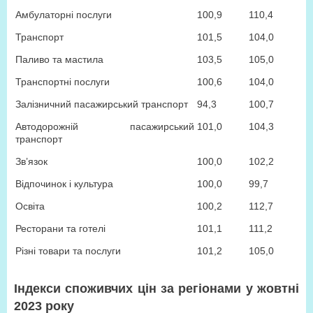
Амбулаторні послуги
100,9
110,4
Транспорт
101,5
104,0
Паливо та мастила
103,5
105,0
Транспортні послуги
100,6
104,0
Залізничний пасажирський транспорт
94,3
100,7
Автодорожній пасажирський
101,0
104,3
транспорт
Зв’язок
100,0
102,2
Відпочинок і культура
100,0
99,7
Освіта
100,2
112,7
Ресторани та готелі
101,1
111,2
Різні товари та послуги
101,2
105,0
Індекси споживчих цін за регіонами у жовтні
2023 року