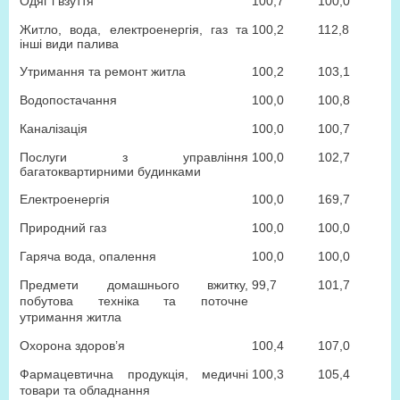
Одяг і взуття
100,7
100,0
Житло, вода, електроенергія, газ та
100,2
112,8
інші види палива
Утримання та ремонт житла
100,2
103,1
Водопостачання
100,0
100,8
Каналізація
100,0
100,7
Послуги з управління
100,0
102,7
багатоквартирними будинками
Електроенергія
100,0
169,7
Природний газ
100,0
100,0
Гаряча вода, опалення
100,0
100,0
Предмети домашнього вжитку,
99,7
101,7
побутова техніка та поточне
утримання житла
Охорона здоров’я
100,4
107,0
Фармацевтична продукція, медичні
100,3
105,4
товари та обладнання