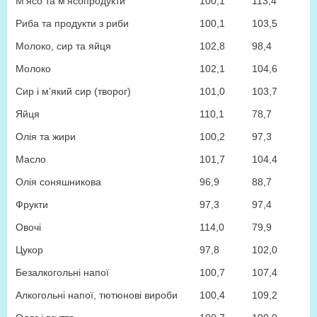
М’ясо та м’ясопродукти
100,1
113,4
Риба та продукти з риби
100,1
103,5
Молоко, сир та яйця
102,8
98,4
Молоко
102,1
104,6
Сир і м’який сир (творог)
101,0
103,7
Яйця
110,1
78,7
Олія та жири
100,2
97,3
Масло
101,7
104,4
Олія соняшникова
96,9
88,7
Фрукти
97,3
97,4
Овочі
114,0
79,9
Цукор
97,8
102,0
Безалкогольні напої
100,7
107,4
Алкогольні напої, тютюнові вироби
100,4
109,2