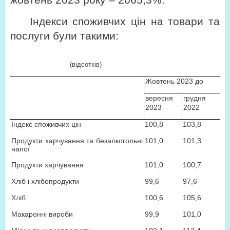
жовтень 2023
року – 2065,3%.
Індекси споживчих цін на товари та
послуги були такими:
(відсотків)
Жовтень 2023 до
вересня
грудня
2023
2022
Індекс споживчих цін
100,8
103,8
Продукти харчування та безалкогольні
101,0
101,3
напої
Продукти харчування
101,0
100,7
Хліб і хлібопродукти
99,6
97,6
Хліб
100,6
105,6
Макаронні вироби
99,9
101,0