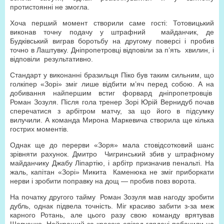
протистоянні не змогла.
Хоча перший момент створили саме гості: Тотовицький
виконав точну подачу у штрафний майданчик, де
Будківський виграв боротьбу на другому поверсі і пробив
точно в Лаштувку. Дніпропетровці відповіли за п’ять хвилин, і
відповіли результативно.
Стандарт у виконанні бразильця Піко був таким сильним, що
голкіпер «Зорі» зміг лише відбити м’яч перед собою. А на
добивання найпершим встиг форвард дніпропетровців
Роман Зозуля. Після гола тренер Зорі Юрій Вернидуб почав
сперечатися з арбітром матчу, за що його в підсумку
вилучили. А команда Мирона Маркевича створила ще кілька
гострих моментів.
Однак ще до перерви «Зоря» мала стовідсотковий шанс
зрівняти рахунок. Дмитро Чигринський збив у штрафному
майданчику Джабу Ліпартію, і арбітр призначив пенальті. На
жаль, капітан «Зорі» Микита Каменюка не зміг приборкати
нерви і зробити поправку на дощ — пробив повз ворота.
На початку другого тайму Роман Зозуля мав нагоду зробити
дубль, однак підвела точність. Міг красиво забити з-за меж
карного Ротань, але цього разу свою команду врятував