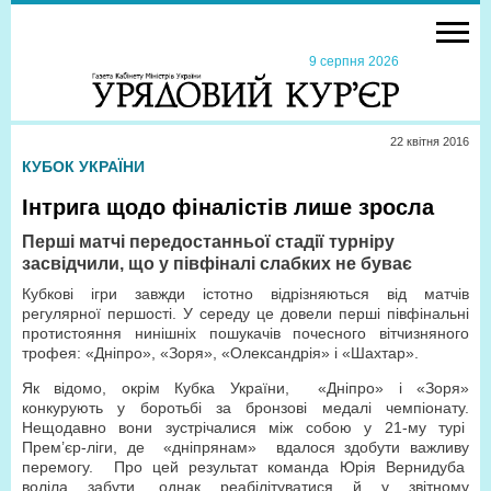
9 серпня 2026
22 квiтня 2016
КУБОК УКРАЇНИ
Інтрига щодо фіналістів лише зросла
Перші матчі передостанньої стадії турніру
засвідчили, що у півфіналі слабких не буває
Кубкові ігри завжди істотно відрізняються від матчів
регулярної першості. У середу це довели перші півфінальні
протистояння нинішніх пошукачів почесного вітчизняного
трофея: «Дніпро», «Зоря», «Олександрія» і «Шахтар».
Як відомо, окрім Кубка України, «Дніпро» і «Зоря»
конкурують у боротьбі за бронзові медалі чемпіонату.
Нещодавно вони зустрічалися між собою у 21-му турі
Прем’єр-ліги, де «дніпрянам» вдалося здобути важливу
перемогу. Про цей результат команда Юрія Вернидуба
воліла забути, однак реабілітуватися й у звітному