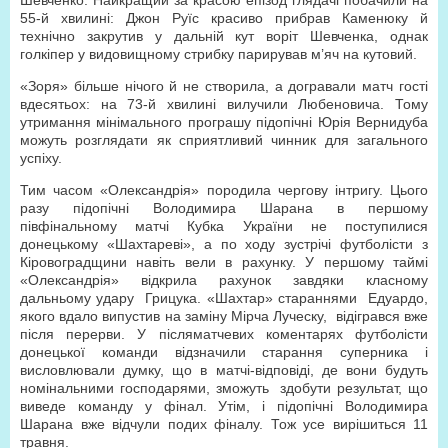
Шевченко. Найкращий за красою епізод глядачі побачили на
55-й хвилині: Джон Руїс красиво прибрав Каменюку й
технічно закрутив у дальній кут воріт Шевченка, однак
голкіпер у видовищному стрибку парирував м’яч на кутовий.
«Зоря» більше нічого й не створила, а догравали матч гості
вдесятьох: на 73-й хвилині вилучили Любеновича. Тому
утримання мінімального програшу підопічні Юрія Вернидуба
можуть розглядати як сприятливий чинник для загального
успіху.
Тим часом «Олександрія» породила чергову інтригу. Цього
разу підопічні Володимира Шарана в першому
півфінальному матчі Кубка України не поступилися
донецькому «Шахтареві», а по ходу зустрічі футболісти з
Кіровоградщини навіть вели в рахунку. У першому таймі
«Олександрія» відкрила рахунок завдяки класному
дальньому удару Грицука. «Шахтар» стараннями Едуардо,
якого вдало випустив на заміну Мірча Луческу, відігрався вже
після перерви. У післяматчевих коментарях футболісти
донецької команди відзначили старання суперника і
висловлювали думку, що в матчі-відповіді, де вони будуть
номінальними господарями, зможуть здобути результат, що
виведе команду у фінал. Утім, і підопічні Володимира
Шарана вже відчули подих фіналу. Тож усе вирішиться 11
травня.