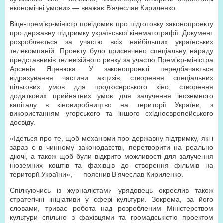
економічні умови» — вважає В’ячеслав Кириленко.
Віце-прем’єр-міністр повідомив про підготовку законопроекту
про державну підтримку української кінематографії. Документ
розробляється за участю всіх найбільших українських
телекомпаній. Проекту було присвячено спеціальну нараду
представників телевізійного ринку за участю Прем’єр-міністра
Арсенія Яценюка. У законопроекті передбачається
відрахування частини акцизів, створення спеціальних
пільгових умов для продюсерського кіно, створення
додаткових прийнятних умов для залучення іноземного
капіталу в кіновиробництво на території України, з
використанням угорського та іншого східноєвропейського
досвіду.
«Ідеться про те, щоб механізми про державну підтримку, які і
зараз є в чинному законодавстві, перетворити на реально
діючі, а також щоб були відкрито можливості для залучення
іноземних коштів та фахівців до створення фільмів на
території України», — пояснив В’ячеслав Кириленко.
Спілкуючись із журналістами урядовець окреслив також
стратегічні ініціативи у сфері культури. Зокрема, за його
словами, триває робота над розробленим Міністерством
культури спільно з фахівцями та громадськістю проектом