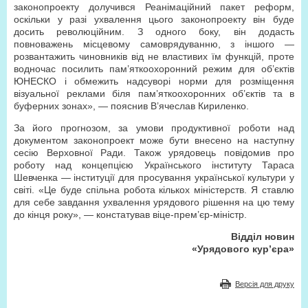
законопроекту долучився Реанімаційний пакет реформ,
оскільки у разі ухвалення цього законопроекту він буде
досить революційним. З одного боку, він додасть
повноважень місцевому самоврядуванню, з іншого —
розвантажить чиновників від не властивих їм функцій, проте
водночас посилить пам’яткоохоронний режим для об’єктів
ЮНЕСКО і обмежить надсуворі норми для розміщення
візуальної реклами біля пам’яткоохоронних об’єктів та в
буферних зонах», — пояснив В’ячеслав Кириленко.
За його прогнозом, за умови продуктивної роботи над
документом законопроект може бути внесено на наступну
сесію Верховної Ради. Також урядовець повідомив про
роботу над концепцією Українського інституту Тараса
Шевченка — інституції для просування української культури у
світі. «Це буде спільна робота кількох міністерств. Я ставлю
для себе завдання ухвалення урядового рішення на цю тему
до кінця року», — констатував віце-прем’єр-міністр.
Відділ новин
«Урядового кур’єра»
Версія для друку