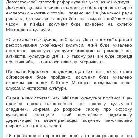
Довгострокової стратегії реформування української культури.
Документ, що вже пройшов громадське обговорення та серію
експертних «круглих столів», подано до Національної ради
реформ, яка має розглянути його на засіданні найближчим
часом, а пізніше документ буде винесено на колегію
Міністерства культури.
«Я докладаю всіх зусиль, щоб проект Довгострокової стратегії
реформування української культури, який буде ухвалено
остаточно, враховував усі думки експертів та громадськості,
активістів, культурних діячів. У такому разі він буде справді
ефективний», — наголосив віце-прем’єр-міністр.
В’ячеслав Кириленко повідомив, що після того, як усі етапи
обговорення буде пройдено, документ буде ухвалено
окремим рішенням Кабінету Міністрів, повідомляє прес-
служба Міністерства культури.
Серед інших стратегічних ініціатив культурної політики віце-
прем’єр назвав законопроект про охорону культурної
спадщини. Зокрема до розробки закону про охорону
культурної спадщини, який передбачає радикальну
дерегуляцію та децентралізацію, залучено максимально
широке коло громадськості.
«Я провів перші переговори, щоб до напрацювання цього