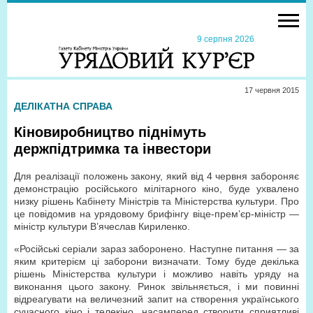
9 серпня 2026
17 червня 2015
ДЕЛІКАТНА СПРАВА
Кіновиробництво піднімуть
держпідтримка та інвестори
Для реалізації положень закону, який від 4 червня забороняє
демонстрацію російського мілітарного кіно, буде ухвалено
низку рішень Кабінету Міністрів та Міністерства культури. Про
це повідомив на урядовому брифінгу віце-прем’єр-міністр —
міністр культури В’ячеслав Кириленко.
«Російські серіали зараз заборонено. Наступне питання — за
яким критерієм ці заборони визначати. Тому буде декілька
рішень Міністерства культури і можливо навіть уряду на
виконання цього закону. Ринок звільняється, і ми повинні
відреагувати на величезний запит на створення українського
сучасного кіно і телекіно, насамперед створити сприятливі