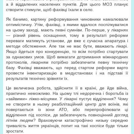
а й віддалених населених пунктів. Для цього МОЗ планує
створити стимули, щоб фахівці їхали в село.
Як бачимо, картину реформування чиновники намалювали
оптимістичну. Утім, фахівці, з якими вдалося поспілкуватися
на цьому заході, мають певні сумніви. По-перше, у лікарнях
— різний рівень оснащення, тому в результаті реформи
переваги матимуть установи, де вже є сучасна апаратура і
методи обстеження. Але так не має бути, вважають лікарі.
Якщо йдеться про конкуренцію, то всім потрібно стартувати
за однакових умов. Щоб вимагати дотримання міжнародних
протоколів, лікарням потрібно забезпечити певну технічну
базу. Фахівці вважають, що перед стартом реформи варто
провести інвентаризацію в медустановах і на підставі її
результатів технічно зрівняти їх.
Це величезна робота, здійснити її в країні, де йде війна,
практично неможливо. На цьому тлі недоречна і боротьба із
«зайвими» ліжко-місцями. У лікарні пустує відділення? Чому
не створити в ньому реабілітаційний центр для воїнів, які
повертаються із зони АТО, або перепрофілювати ці
відділення під хоспіси, де забезпечують повноцінний догляд
літнім людям? Враховуючи катастрофічно низьку середню
тривалість життя українців, попит на такі хоспіси буде тільки
зростати.