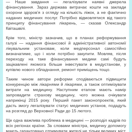
— Наше завдання — легалізувати наявні джерела
фінансування. Зараз держава витрачає кошти на заклади
охорони здоров’я з огляду на кількість ліжок, а не фактично
наданих медичних послуг. Потрібно відмовлятися від такого
принципу фінансування лікарень, — сказав Олександр
Квіташвілі.
Крім того, міністр зазначив, що в планах реформування
галузі — надання фінансової й адміністративної автономії
лікувальним установам, коли медперсонал самостійно
визначатиме, що і коли потрібно закупити. Мовляв, після
переходу на таке фінансування медики самі будуть
зацікавлені якомога більше інвестувати в медустанови, у
купівлю нового обладнання, ремонт приміщень тощо.
Таким чином автори реформи сподіваються підвищити
конкуренцію між лікарнями й лікарями, а також оптимізувати
витрати на медицину. Наступним етапом мають намір
запровадити страхову медицину, чого можна очікувати
наприкінці 2015 року. Перший пакет законопроектів, який
дасть змогу легалізувати статус медичних установ, подадуть
на розгляд до Верховної Ради до 15 лютого.
Ще одна важлива проблема в медицині — розподіл кадрів по
всіх регіонах країни. За словами міністра, медичну допомогу
мають гарантовано отримувати жителі не тільки великих міст,