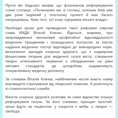
Проте він бадьоро заявив, що флагманом реформування
стане столиця: «Починаємо ми зі столиці, оскільки Київ уже
два роки задіяний у пілотному проекті й має багато
напрацювань. Крім того, тут існує підтримка міської влади».
Необхідні кроки для проведення такої реформи озвучив
глава КМДА Віталій Кличко. Йдеться, зокрема, про
запровадження механізмів професійної відповідальності
медичних працівників і громадського контролю за якістю
надання медичних послуг відповідно до міжнародних норм,
визначення закладів охорони здоров’я, що є надмірним
фінансовим тягарем для медичної галузі міста, створення
лікарні інтенсивного лікування з обладнанням на рівні
світових стандартів, де цілодобово надаватимуть
спеціалізовану медичну допомогу.
За словами Віталія Кличка, найближчим часом мають намір
впровадити страхування від лікарської помилки. А розпочнуть
зі стоматологічної служби.
Міністр охорони здоров’я розповів, як саме відомство планує
реформувати галузь. За його словами, принцип простий:
гроші йдуть за пацієнтом, у пацієнта є вибір, у лікарні —
свобода.