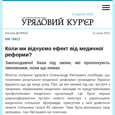
8 серпня 2026
Наталія ДОЛИНА
21 сiчня 2015
НА ЧАСІ
Коли ми відчуємо ефект від медичної
реформи?
Законодавчої бази під зміни, які пропонують
чиновники, поки що немає
Міністр охорони здоров’я Олександр Квіташвілі пообіцяв, що
позитивні результати медичної реформи громадяни України
відчують ще до кінця року. Про це він заявив під час зустрічі з
лікарями, керівниками медичних закладів та представниками
профспілкових медичних організацій. Це була перша
широкоформатна зустріч нового міністра з українською
медичною спільною. Щоправда, присутнім у залі довелося
чекати очільника галузі 40 хвилин. Чим була викликана така
затримка, пан Квіташвілі не пояснив.