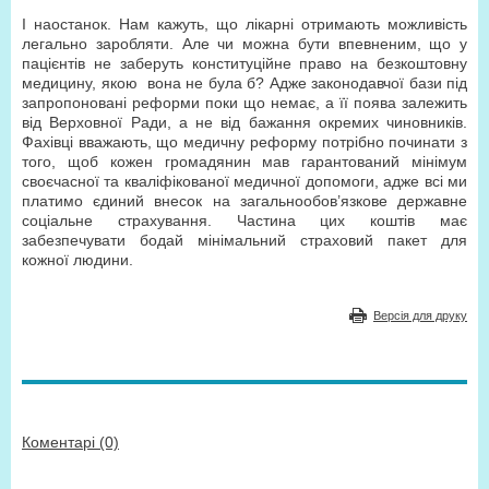
І наостанок. Нам кажуть, що лікарні отримають можливість
легально заробляти. Але чи можна бути впевненим, що у
пацієнтів не заберуть конституційне право на безкоштовну
медицину, якою вона не була б? Адже законодавчої бази під
запропоновані реформи поки що немає, а її поява залежить
від Верховної Ради, а не від бажання окремих чиновників.
Фахівці вважають, що медичну реформу потрібно починати з
того, щоб кожен громадянин мав гарантований мінімум
своєчасної та кваліфікованої медичної допомоги, адже всі ми
платимо єдиний внесок на загальнообов’язкове державне
соціальне страхування. Частина цих коштів має
забезпечувати бодай мінімальний страховий пакет для
кожної людини.
Версія для друку
Коментарі (0)