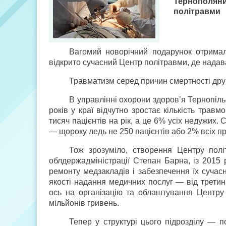
Тернополяни 
політравми
Вагомий новорічний подарунок отримали
відкрито сучасний Центр політравми, де нада
Травматизм серед причин смертності друг
В управлінні охорони здоров’я Тернопіль
років у краї відчутно зростає кількість трав
тисяч пацієнтів на рік, а це 6% усіх недужих.
— щороку ледь не 250 пацієнтів або 2% всіх п
Тож зрозуміло, створення Центру полі
облдержадміністрації Степан Барна, із 2015 
ремонту медзакладів і забезпечення їх суча
якості надання медичних послуг — від третин
ось на організацію та облаштування Центру
мільйонів гривень.
Тепер у структурі цього підрозділу — 