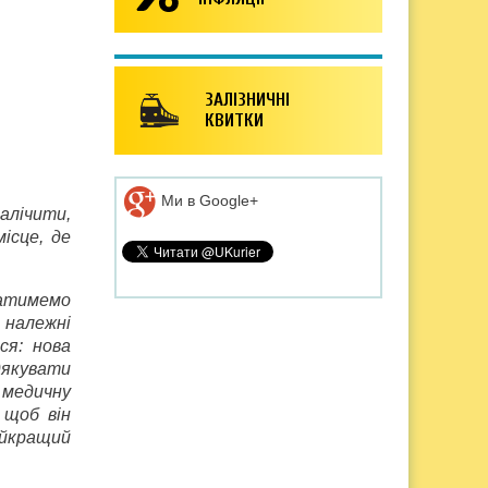
ЗАЛІЗНИЧНІ
КВИТКИ
Ми в Google+
алічити,
ісце, де
ватимемо
 належні
ся: нова
дякувати
ь медичну
 щоб він
айкращий