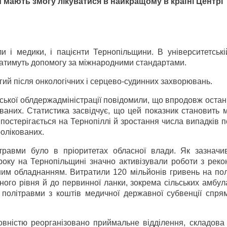
мають змогу лікуватися в найкращому в країні Центрі
 і медики, і пацієнти Тернопільщини. В університетській
ватимуть допомогу за міжнародними стандартами.
ий після онкологічних і серцево-судинних захворювань.
ської облдержадміністрації повідомили, що впродовж остан
мованих. Статистика засвідчує, що цей показник становить
 Спостерігається на Тернопіллі й зростання числа випадків 
ролікованих.
травми було в пріоритетах обласної влади. Як зазначи
року на Тернопільщині значно активізували роботи з рекон
сним обладнанням. Витратили 120 мільйонів гривень на по
ного рівня й до первинної ланки, зокрема сільських амбул
 політравми з коштів медичної державної субвенції спря
повністю реорганізовано приймальне відділення, складова