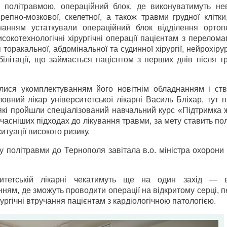
з політравмою, операційний блок, де виконуватимуть нев
ерепно-мозкової, скелетної, а також травми грудної клітки
анням устаткували операційний блок відділення ортоп
окотехнологічні хірургічні операції пацієнтам з перелома
 торакальної, абдомінальної та судинної хірургії, нейрохірур
білітації, що займається пацієнтом з перших днів після 
лися укомплектуванням його новітнім обладнанням і ст
вний лікар університетської лікарні Василь Бліхар, тут 
, які пройшли спеціалізований навчальний курс «Підтримка 
учасніших підходах до лікування травми, за мету ставить п
итуації високого ризику.
у політравми до Тернополя завітала в.о. міністра охорони
ситетській лікарні чекатимуть ще на один захід — в
нням, де зможуть проводити операції на відкритому серці, 
ургічні втручання пацієнтам з кардіологічною патологією.