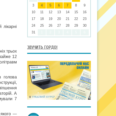
3
4
5
6
7
8
9
10
11
12
13
14
15
16
17
18
19
20
21
22
23
24
25
26
27
28
29
30
 лікарні
31
1
2
3
4
5
6
ЗВУЧИТЬ ГОРДО!
ніх трьох
 майже 12
політравм
в голова
струкції,
ліпшення
аторій. А
мували 7
 якого —