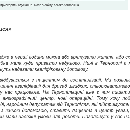
рискорить одужання. Фото з сайту soroka.ternopil.ua
ися»
адже в перші години можна або врятувати життя, або ск
ка мала куди привезти недужого. Нині в Тернополі є м
уть надавати кваліфіковану допомогу.
відбувається з пацієнтом до госпіталізації. Ми розви
щення кваліфікації для бригад швидких, створюватимемо
у нас працювала. На Тернопільщині вже є чим пишати
ангіографічний центр, нові операційні. Тому хочу по
раді, народним депутатам від Тернопілля, які підтримуют
 з їхньою допомогою, ставить пацієнта в центр уваги,
ки мали належні умови для роботи. Наголошую: у вас н