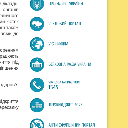
ідкладні
ПРЕЗИДЕНТ УКРАЇНИ
, органів
едичного
ми кісток
УРЯДОВИЙ ПОРТАЛ
гії також
травми до
УКРІНФОРМ
воренням
працюють
життя під
ВЕРХОВНА РАДА УКРАЇНИ
оліпшення
УРЯДОВА ГАРЯЧА ЛІНІЯ
 здоров’я
1545
ідкриття
ДЕРЖБЮДЖЕТ 2025
пересадку
АНТИКОРУПЦІЙНИЙ ПОРТАЛ