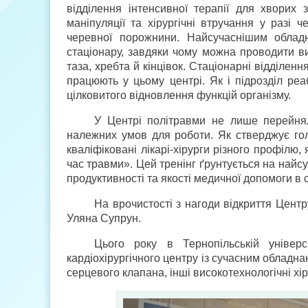
відділення інтенсивної терапії для хворих 
маніпуляції та хірургічні втручання у разі ч
черевної порожнини. Найсучаснішим обладн
стаціонару, завдяки чому можна проводити вис
таза, хребта й кінцівок. Стаціонарні відділення
працюють у цьому центрі. Як і підрозділ реа
цілковитого відновлення функцій організму.
У Центрі політравми не лише перейня
належних умов для роботи. Як стверджує голо
кваліфіковані лікарі-хірурги різного профілю
час травми». Цей тренінг ґрунтується на найс
продуктивності та якості медичної допомоги в с
На врочистості з нагоди відкриття Центр
Уляна Супрун.
Цього року в Тернопільській універ
кардіохірургічного центру із сучасним обладна
серцевого клапана, інші високотехнологічні хір