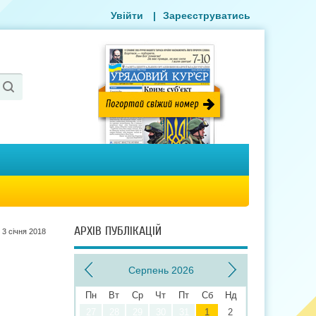
Увійти
|
Зареєструватись
АРХІВ ПУБЛІКАЦІЙ
3 сiчня 2018
Серпень 2026
Пн
Вт
Ср
Чт
Пт
Сб
Нд
27
28
29
30
31
1
2