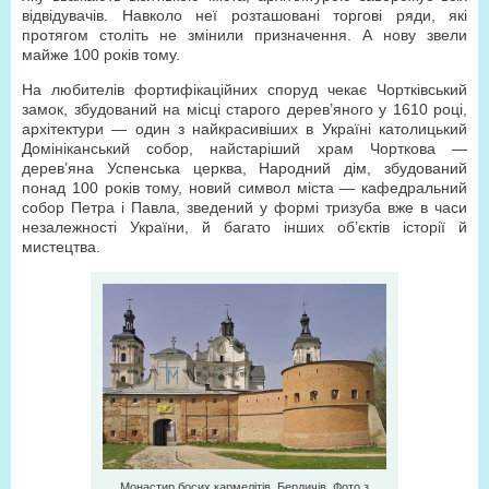
відвідувачів. Навколо неї розташовані торгові ряди, які
протягом століть не змінили призначення. А нову звели
майже 100 років тому.
На любителів фортифікаційних споруд чекає Чортківський
замок, збудований на місці старого дерев’яного у 1610 році,
архітектури — один з найкрасивіших в Україні католицький
Домініканський собор, найстаріший храм Чорткова —
дерев’яна Успенська церква, Народний дім, збудований
понад 100 років тому, новий символ міста — кафедральний
собор Петра і Павла, зведений у формі тризуба вже в часи
незалежності України, й багато інших об’єктів історії й
мистецтва.
Монастир босих кармелітів, Бердичів. Фото з