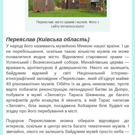
Переяслав: місто храмів і музеїв. Фото з
сайту terranova.tours/
Переяслав (Київська область)
У народі його називають музейною Меккою нашої країни. І це
не перебільшення, оскільки такою кількістю музеїв не може
похвалитися жодне місто. Відновлені старовинні храми —
Успенський і Вознесенський собори, Михайлівська церква —
вражають архітектурою й довершеністю. Нікого не залишить
байдужим відомий у світі Національний історико-
етнографічний заповідник «Переяслав», який об’єднує майже
40 різноманітних музеїв. Обійти їх за день неможливо, проте
варто побачити реконструкцію легендарної Битви за Дніпро,
побувати в музеї «Заповіту» Тараса Шевченка, де багато
артефактів доби козацтва й кімната, в якій Тарас написав
«Заповіт», біла акація, посаджена Кобзарем біля будівлі на
згадку про його перебування в місті.
Подорож Переяславом можна обирати відповідно до
інтересів, оскільки в центрі міста багато тематичних музеїв. І
звичайно, нікого не залишить байдужим музей просто неба —