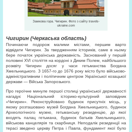
Замкова гора. Чигирин. Фото з сайту travels-
ukraine.com
Чигирин (Черкаська область)
Починаючи подорож малими містами, першим варто
відвідати Чигирин. За твердженням істориків, саме в ньому
бере початок українська державність. Заснований у першій
половині XVI століття на кордоні з Диким Полем, найбільшого
розквіту Чигирин досяг у часи гетьманства Богдана
Хмельницького. З 1657-го до 1676 року місто було військово-
адміністративним і політичним центром Української козацької
держави — Війська Запорозького.
Про героїчне минуле першої столиці української державності
нагадує Національний історико-культурний заповідник
«Чигирин». Реконструйовано будинок присутніх місць, у
якому розташовано музей Богдана Хмельницького, будинок
Археологічного музею, гетьманську резиденцію, до якої
входять палац гетьмана, будинок батьків Хмельницького,
військова канцелярія та скарбниця. Неподалік резиденції на
терасі зведено церкву Петра і Павла, фундамент якої було