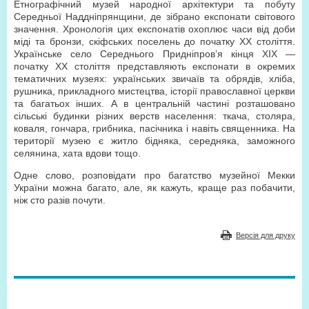
Етнографічний музей народної архітектури та побуту
Середньої Наддніпрянщини, де зібрано експонати світового
значення. Хронологія цих експонатів охоплює часи від доби
міді та бронзи, скіфських поселень до початку XX століття.
Українське село Середнього Придніпров’я кінця XIX —
початку XX століття представляють експонати в окремих
тематичних музеях: українських звичаїв та обрядів, хліба,
рушника, прикладного мистецтва, історії православної церкви
та багатьох інших. А в центральній частині розташовано
сільські будинки різних верств населення: ткача, столяра,
коваля, гончара, грибника, пасічника і навіть священника. На
території музею є житло бідняка, середняка, заможного
селянина, хата вдови тощо.
Одне слово, розповідати про багатство музейної Мекки
України можна багато, але, як кажуть, краще раз побачити,
ніж сто разів почути.
Версія для друку