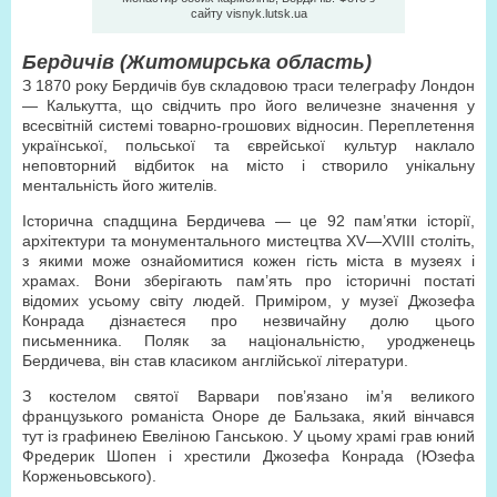
сайту visnyk.lutsk.ua
Бердичів (Житомирська область)
З 1870 року Бердичів був складовою траси телеграфу Лондон
— Калькутта, що свідчить про його величезне значення у
всесвітній системі товарно-грошових відносин. Переплетення
української, польської та єврейської культур наклало
неповторний відбиток на місто і створило унікальну
ментальність його жителів.
Історична спадщина Бердичева — це 92 пам’ятки історії,
архітектури та монументального мистецтва XV—XVIII століть,
з якими може ознайомитися кожен гість міста в музеях і
храмах. Вони зберігають пам’ять про історичні постаті
відомих усьому світу людей. Приміром, у музеї Джозефа
Конрада дізнаєтеся про незвичайну долю цього
письменника. Поляк за національністю, уродженець
Бердичева, він став класиком англійської літератури.
З костелом святої Варвари пов’язано ім’я великого
французького романіста Оноре де Бальзака, який вінчався
тут із графинею Евеліною Ганською. У цьому храмі грав юний
Фредерик Шопен і хрестили Джозефа Конрада (Юзефа
Корженьовського).