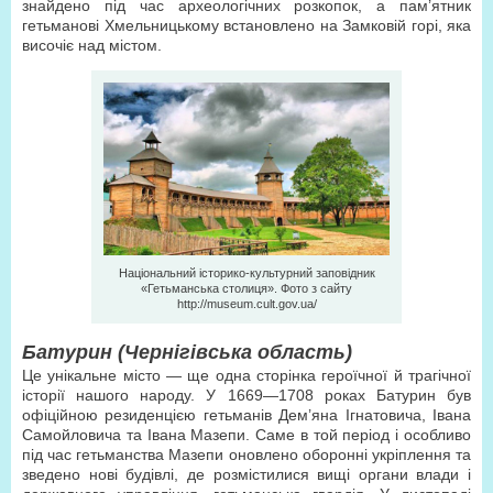
знайдено під час археологічних розкопок, а пам’ятник
гетьманові Хмельницькому встановлено на Замковій горі, яка
височіє над містом.
Національний історико-культурний заповідник
«Гетьманська столиця». Фото з сайту
http://museum.cult.gov.ua/
Батурин (Чернігівська область)
Це унікальне місто — ще одна сторінка героїчної й трагічної
історії нашого народу. У 1669—1708 роках Батурин був
офіційною резиденцією гетьманів Дем’яна Ігнатовича, Івана
Самойловича та Івана Мазепи. Саме в той період і особливо
під час гетьманства Мазепи оновлено оборонні укріплення та
зведено нові будівлі, де розмістилися вищі органи влади і