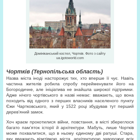
Домініканський костел, Чортків. Фото з сайту
ua.igotoworld.com
Чортків (Тернопільська область)
Назва міста іноді насторожує тих, хто вперше її чує. Навіть
частина жителів робила спробу перейменувати його на
Богородичне, але ініціатива не знайшла широкої підтримки.
Адже нічого чортівського в назві немає: вважають, що вона
походить від одного з перших власників населеного пункту
Єжи Чартковського, який у 1522 році збудував тут перший
дерев’яний замок.
Хоч краєм прокотилися війни, повстання, в місті збереглося
багато пам’яток історії й архітектури. Мабуть, лише Чортків
може похвалитися, що в ньому єдиному дві ратуші. Стара,
яку вважають візитівкою міста, архітектурою заворожує всіх