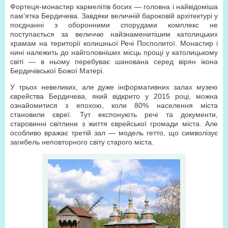
Фортеця-монастир кармелітів босих — головна і найвідоміша
пам’ятка Бердичева. Завдяки величній бароковій архітектурі у
поєднанні з оборонними спорудами комплекс не
поступається за величчю найзнаменитішим католицьких
храмам на території колишньої Речі Посполитої. Монастир і
нині належить до найголовніших місць прощі у католицькому
світі — в ньому перебуває шанована серед вірян ікона
Бердичівської Божої Матері.
У трьох невеликих, але дуже інформативних залах музею
єврейства Бердичева, який відкрито у 2015 році, можна
ознайомитися з епохою, коли 80% населення міста
становили євреї. Тут експонують речі та документи,
старовинні світлини з життя єврейської громади міста. Але
особливо вражає третій зал — модель гетто, що символізує
загибель неповторного світу старого міста.