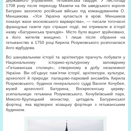
державного управління, гетьманська гвардія. У листопаді
1708 року після переходу Мазепи на бік шведського короля
Батурин захопило російське військо під командуванням О.
Меншикова. «Уся Україна купається в крові. Меншиков
показує жахи московського варварства», — писали тогочасні
французькі газети про страшні події, які отримали в історії
назву «Батуринська трагедія». Місто було вщент зруйновано,
а його жителів знищено. І лише після обрання на
гетьманство в 1750 році Кирила Розумовського розпочалася
його відбудова.
Всі шанувальники історії та архітектури прагнуть побувати у
Національному історико-культурному заповіднику
«Гетьманська столиця», створеному в добу незалежної
України. Він об’єднує пам’ятки історії, архітектури, культури,
археології й природи: палацово-парковий ансамбль Кирила
Розумовського, будинок генерального судді Василя Кочубея,
музей археології Батурина, Воскресенську церкву-
усипальницю гетьмана Розумовського, Кочубеївський парк,
Миколо-Крупицький монастир, цитадель Батуринської
фортеці, яка відтворює козацьку фортецю з гетьманським
будинком.