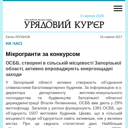
6 серпня 2026
Євген ЛОГАНОВ
16 серпня 2017
НА ЧАСІ
Мікрогранти за конкурсом
ОСББ, створені в сільській місцевості Запорізької
області, активно впроваджують енергоощадні
заходи
У Запорізькій області активно створюють об’єднання
співвласників багатоквартирних будинків. За інформацією в.о.
директора департаменту житлово-комунального
господарства та будівництва Запорізької обласної
держадміністрації Віталія Литвиненка, ОСББ вже діють у 29%
житлофонду. Загалом у регіоні функціонують 1381 ОСББ, що
об’єднують 1507 житлових будинків. Цікаво, що в сільській
місцевості люди об’єднуються навіть активніше, ніж у великих
містах. Про це свідчать статистичні дані. Найбільше