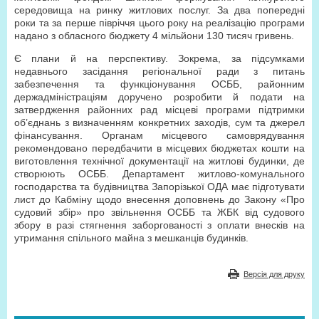
середовища на ринку житлових послуг. За два попередні
роки та за перше півріччя цього року на реалізацію програми
надано з обласного бюджету 4 мільйони 130 тисяч гривень.
Є плани й на перспективу. Зокрема, за підсумками
недавнього засідання регіональної ради з питань
забезпечення та функціонування ОСББ, районним
держадміністраціям доручено розробити й подати на
затвердження районних рад місцеві програми підтримки
об’єднань з визначенням конкретних заходів, сум та джерел
фінансування. Органам місцевого самоврядування
рекомендовано передбачити в місцевих бюджетах кошти на
виготовлення технічної документації на житлові будинки, де
створюють ОСББ. Департамент житлово-комунального
господарства та будівництва Запорізької ОДА має підготувати
лист до Кабміну щодо внесення доповнень до Закону «Про
судовий збір» про звільнення ОСББ та ЖБК від судового
збору в разі стягнення заборгованості з оплати внесків на
утримання спільного майна з мешканців будинків.
Версія для друку