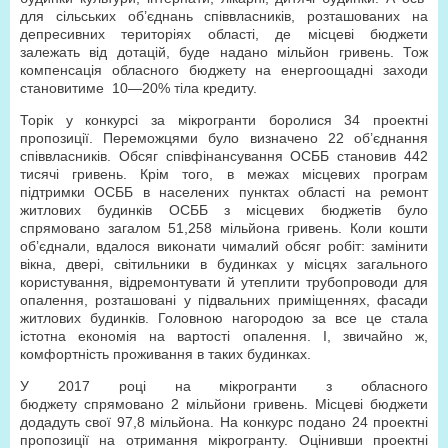
для сільських об’єднань співвласників, розташованих на
депресивних територіях області, де місцеві бюджети
залежать від дотацій, буде надано мільйон гривень. Тож
компенсація обласного бюджету на енергоощадні заходи
становитиме 10—20% тіла кредиту.
Торік у конкурсі за мікрогранти боролися 34 проектні
пропозиції. Переможцями було визначено 22 об’єднання
співвласників. Обсяг співфінансування ОСББ становив 442
тисячі гривень. Крім того, в межах місцевих програм
підтримки ОСББ в населених пунктах області на ремонт
житлових будинків ОСББ з місцевих бюджетів було
спрямовано загалом 51,258 мільйона гривень. Коли кошти
об’єднали, вдалося виконати чималий обсяг робіт: замінити
вікна, двері, світильники в будинках у місцях загального
користування, відремонтувати й утеплити трубопроводи для
опалення, розташовані у підвальних приміщеннях, фасади
житлових будинків. Головною нагородою за все це стала
істотна економія на вартості опалення. І, звичайно ж,
комфортність проживання в таких будинках.
У 2017 році на мікрогранти з обласного
бюджету спрямовано 2 мільйони гривень. Місцеві бюджети
додадуть свої 97,8 мільйона. На конкурс подано 24 проектні
пропозиції на отримання мікрогранту. Оцінивши проектні