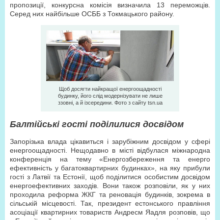
пропозиції, конкурсна комісія визначила 13 переможців.
Серед них найбільше ОСББ з Токмацького району.
Щоб досягти найкращої енергоощадності
будинку, його слід модернізувати не лише
ззовні, а й ізсередини. Фото з сайту tsn.ua
Балтійські гості поділилися досвідом
Запорізька влада цікавиться і зарубіжним досвідом у сфері
енергоощадності. Нещодавно в місті відбулася міжнародна
конференція на тему «Енергозбереження та енерго
ефективність у багатоквартирних будинках», на яку прибули
гості з Латвії та Естонії, щоб поділитися особистим досвідом
енергоефективних заходів. Вони також розповіли, як у них
проходила реформа ЖКГ та реновація будинків, зокрема в
сільській місцевості. Так, президент естонського правління
асоціації квартирних товариств Андресм Яадля розповів, що