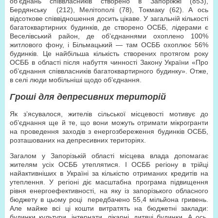
об’єднань співвласників створено в Запоріжжі (853),
Бердянську (212), Мелітополі (78), Токмаку (62). А ось
відсоткове співвідношення досить цікаве. У загальній кількості
багатоквартирних будинків, де створено ОСББ, лідерами є
Веселівський район, де об’єднаннями охоплено 100%
житлового фону, і Більмацький — там ОСББ охоплює 56%
будинків. Це найбільша кількість створених протягом року
ОСББ в області після набуття чинності Закону України «Про
об’єднання співвласників багатоквартирного будинку». Отже,
в селі люди мобільніші щодо об’єднання.
Гроші для депресивних територій
Як з’ясувалося, жителів сільської місцевості мотивує до
об’єднання ще й те, що вони можуть отримати мікрогранти
на проведення заходів з енергозбереження будинків ОСББ,
розташованих на депресивних територіях.
Загалом у Запорізькій області місцева влада допомагає
жителям усіх ОСББ утеплятися. І ОСББ регіону в трійці
найактивніших в Україні за кількістю отриманих кредитів на
утеплення. У регіоні діє масштабна програма підвищення
рівня енергоефективності, на яку із запорізького обласного
бюджету в цьому році передбачено 55,4 мільйона гривень.
Але майже всі ці кошти витратять на бюджетні заклади:
будинки культури, інтернати, лікарні, дитячі будинки. А ось