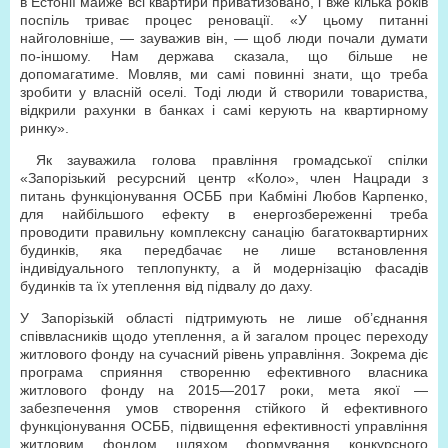
в Естонії майже всі квартири приватизовано, і вже кілька років
поспіль триває процес реновації. «У цьому питанні
найголовніше, — зауважив він, — щоб люди почали думати
по-іншому. Нам держава сказала, що більше не
допомагатиме. Мовляв, ми самі повинні знати, що треба
зробити у власній оселі. Тоді люди й створили товариства,
відкрили рахунки в банках і самі керують на квартирному
ринку».
Як зауважила голова правління громадської спілки
«Запорізький ресурсний центр «Коло», член Нацради з
питань функціонування ОСББ при Кабміні Любов Карпенко,
для найбільшого ефекту в енергозбереженні треба
проводити правильну комплексну санацію багатоквартирних
будинків, яка передбачає не лише встановлення
індивідуального теплопункту, а й модернізацію фасадів
будинків та їх утеплення від підвалу до даху.
У Запорізькій області підтримують не лише об’єднання
співвласників щодо утеплення, а й загалом процес переходу
житлового фонду на сучасний рівень управління. Зокрема діє
програма сприяння створенню ефективного власника
житлового фонду на 2015—2017 роки, мета якої —
забезпечення умов створення стійкого й ефективного
функціонування ОСББ, підвищення ефективності управління
житловим фондом шляхом формування конкурсного