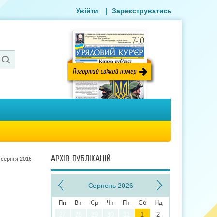
Увійти
|
Зареєструватись
АРХІВ ПУБЛІКАЦІЙ
 серпня 2016
Серпень 2026
Пн
Вт
Ср
Чт
Пт
Сб
Нд
27
28
29
30
31
1
2