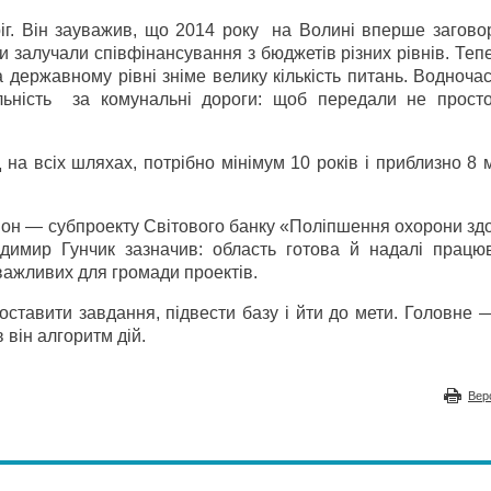
іг. Він зауважив, що 2014 року на Волині вперше загово
и залучали співфінансування з бюджетів різних рівнів. Те
 державному рівні зніме велику кількість питань. Водноча
льність за комунальні дороги: щоб передали не просто
на всіх шляхах, потрібно мінімум 10 років і приблизно 8 
гіон — субпроекту Світового банку «Поліпшення охорони зд
димир Гунчик зазначив: область готова й надалі працю
 важливих для громади проектів.
поставити завдання, підвести базу і йти до мети. Головне
 він алгоритм дій.
Вер