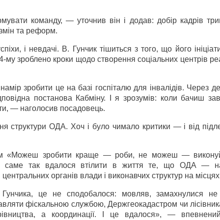
увати команду, — уточнив він і додав: добір кадрів трив
змін та реформ.
іхи, і невдачі. В. Гунчик тішиться з того, що його ініціа
14-му зроблено кроки щодо створення соціальних центрів реа
амір зробити це на базі госпіталю для інвалідів. Через д
повідна постанова Кабміну. І я зрозумів: коли бачиш за
ети, — наголосив посадовець.
структури ОДА. Хоч і було чимало критики — і від підлег
ом «Можеш зробити краще — роби, не можеш — викону
ож саме так вдалося втілити в життя те, що ОДА — 
центральних органів влади і виконавчих структур на місцях
Гунчика, це не сподобалося: мовляв, замахнулися не
вляти фіскальною службою, Держгеокадастром чи лісівник
івництва, а координації. І це вдалося», — впевнени