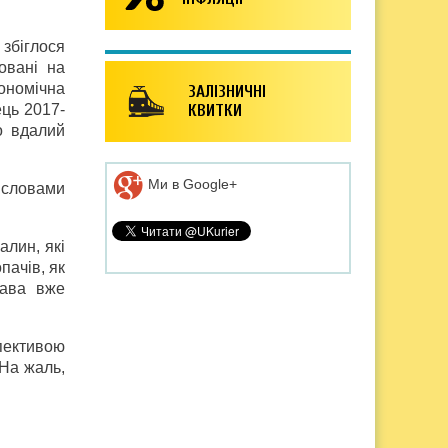
 збіглося
овані на
кономічна
ЗАЛІЗНИЧНІ
ець 2017-
КВИТКИ
о вдалий
Ми в Google+
а словами
лин, які
пачів, як
жава вже
пективою
 На жаль,