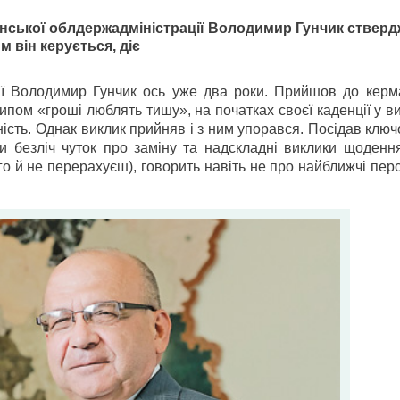
нської облдержадміністрації Володимир Гунчик стверд
м він керується, діє
ції Володимир Гунчик ось уже два роки. Прийшов до керм
ипом «гроші люблять тишу», на початках своєї каденції у в
ість. Однак виклик прийняв і з ним упорався. Посідав ключ
и безліч чуток про заміну та надскладні виклики щодення
го й не перерахуєш), говорить навіть не про найближчі пер