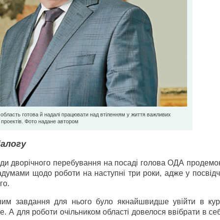
область готова й надалі працювати над втіленням у життя важливих
проектів. Фото надане автором
іалогу
агоди дворічного перебування на посаді голова ОДА продем
адумами щодо роботи на наступні три роки, адже у посвідч
го.
ним завдання для нього було якнайшвидше увійти в кур
не. А для роботи очільником області довелося ввібрати в се