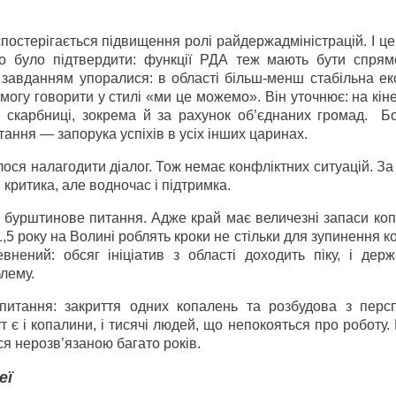
постерігається підвищення ролі райдержадміністрацій. І це
о було підтвердити: функції РДА теж мають бути спрям
м завданням упоралися: в області більш-менш стабільна е
могу говорити у стилі «ми це можемо». Він уточнює: на кін
скарбниці, зокрема й за рахунок об’єднаних громад. Б
ння — запорука успіхів в усіх інших царинах.
ося налагодити діалог. Тож немає конфліктних ситуацій. З
критика, але водночас і підтримка.
бурштинове питання. Адже край має величезні запаси копа
,5 року на Волині роблять кроки не стільки для зупинення ко
внений: обсяг ініціатив з області доходить піку, і дер
лему.
питання: закриття одних копалень та розбудова з перс
 є і копалини, і тисячі людей, що непокояться про роботу.
я нерозв’язаною багато років.
еї