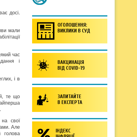
ає досі.
ОГОЛОШЕННЯ:
тиви мали
ВИКЛИКИ В СУД
білітації
еякий час
вдання і
ВАКЦИНАЦІЯ
ВІД COVID-19
лих, і в
ЗАПИТАЙТЕ
й, те що
В ЕКСПЕРТА
найперша
.
 на свої
ами. Але
ІНДЕКС
й голова
ІНФЛЯЦІЇ