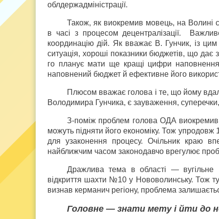
облдержадміністрації.
Також, як виокремив мовець, на Волині с
в часі з процесом децентралізації. Важлив
координацію дій. Як вважає В. Гунчик, із ци
ситуація, хороші показники бюджетів, що дає з
го планує мати ще кращі цифри наповнення 
наповнений бюджет й ефективне його використа
Плюсом вважає голова і те, що йому вдал
Володимира Гунчика, є зауваження, суперечки, 
З-поміж проблем голова ОДА виокремив 
можуть підняти його економіку. Тож упродовж 1
для узаконення процесу. Очільник краю впе
найближчим часом законодавчо врегулює проб
Дражлива тема в області — вугільне 
відкриття шахти №10 у Нововолинську. Тож тут
визнав керманич регіону, проблема залишаєтьс
Головне — знати мету і йти до н