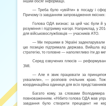
інший обсяг інформації.
— Треба було «увійти» в посаду і сформ
Причому із завданням запровадження якісних 
Голова ОДА визнає: за цей час були й усп
розуміння і підтримку нагорі. Наприклад, у 20
для військовослужбовців — учасників АТО.
— Ми першими в Україні задекларували н
цю позицію підтримала держава. Вийшла від
стратегію, то головне — наполегливо іти до м
Серед озвучених плюсів — реформування 
ЗМІ.
— Але я звик працювати за принцип
ухвалили», — розповів очільник краю. Т
координаційна одиниця для всіх представників 
Багато кому, за словами Володимира 
повноваженням. «Нібито голова ОДА мав упра
завдання було створити прецедент не кер