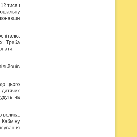
 12 тисяч
соціальну
иконавши
спіталю,
х. Треба
конати, —
мільйонів
до цього
 дитячих
будуть на
о велика.
и Кабміну
нсування