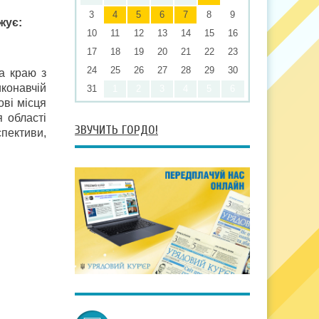
3
4
5
6
7
8
9
жує:
10
11
12
13
14
15
16
17
18
19
20
21
22
23
24
25
26
27
28
29
30
а краю з
иконавчій
31
1
2
3
4
5
6
ові місця
 області
ЗВУЧИТЬ ГОРДО!
спективи,