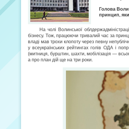
Голова Воли
принцип, яки
На чолі Волинської облдержадміністра
бізнесу. Тож, працюючи тривалий час за принц
владі мав трохи клопоту через певну непублічн
у всеукраїнських рейтингах голів ОДА і попр
(митниця, бурштин, шахти, мобілізація — всьо
а про план дій ще на три роки.