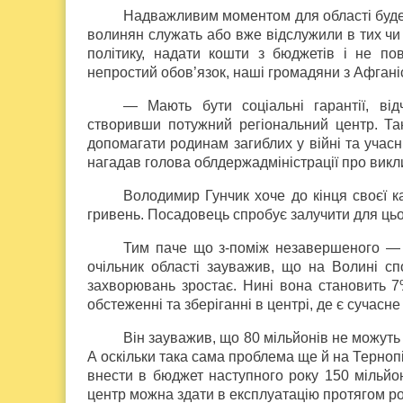
Надважливим моментом для області буде 
волинян служать або вже відслужили в тих чи
політику, надати кошти з бюджетів і не по
непростий обов’язок, наші громадяни з Афгані
— Мають бути соціальні гарантії, від
створивши потужний регіональний центр. Та
допомагати родинам загиблих у війні та учасн
нагадав голова облдержадміністрації про викли
Володимир Гунчик хоче до кінця своєї к
гривень. Посадовець спробує залучити для цьог
Тим паче що з-поміж незавершеного — 
очільник області зауважив, що на Волині сп
захворювань зростає. Нині вона становить 7%.
обстеженні та зберіганні в центрі, де є сучасн
Він зауважив, що 80 мільйонів не можуть
А оскільки така сама проблема ще й на Терно
внести в бюджет наступного року 150 мільйон
центр можна здати в експлуатацію протягом ро