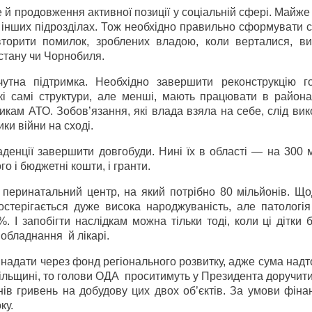
й продовження активної позиції у соціальній сфері. Майже
 інших підрозділах. Тож необхідно правильно сформувати 
вторити помилок, зроблених владою, коли верталися, в
стану чи Чорнобиля.
чутна підтримка. Необхідно завершити реконструкцію го
кі самі структури, але менші, мають працювати в района
икам АТО. Зобов’язання, які влада взяла на себе, слід ви
ки війни на сході.
аденції завершити довгобуди. Нині їх в області — на 300 
о і бюджетні кошти, і гранти.
перинатальний центр, на який потрібно 80 мільйонів. Що
остерігається дуже висока народжуваність, але патологія
 І запобігти наслідкам можна тільки тоді, коли ці дітки 
е обладнання й лікарі.
 надати через фонд регіонального розвитку, адже сума надт
пільщині, то голови ОДА проситимуть у Президента доручит
ів гривень на добудову цих двох об’єктів. За умови фіна
ку.