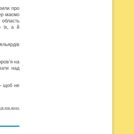
рили про
пер маємо
с область
 їх, а й
мільярдів
оров’я на
вати над
 — щоб не
сія для друку