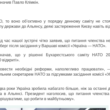
значив Павло Клімкін.
, то воно об’єктивно у порядку денному саміту не стоя
пу держави до Альянсу, деякі застереження Києву навіть ві
 час нашої зустрічі чітко заявив, що питання членства не
ерг після засідання у Варшаві комісії «Україна — НАТО».
ачав, що у рішенні Бухарестського саміту НАТО 20
 відкриті».
овести необхідні реформи, наполегливо працювати», 
альним секретарем НАТО за підсумками засідання комісії «
ва роки Україна зробила набагато більше, ніж за останні 
тва в Альянсі. Президент наголосив, що питання членств
вирішуватиме, що робити в майбутньому».