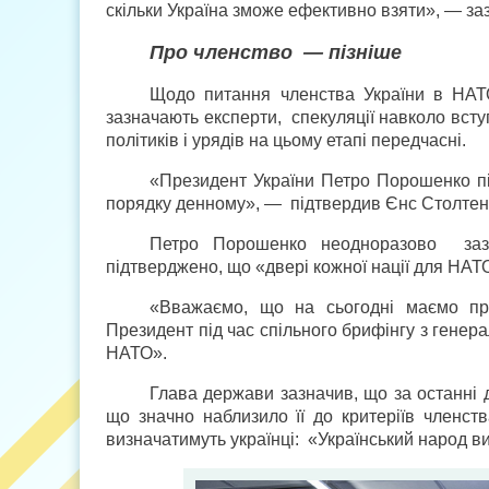
скільки Україна зможе ефективно взяти», — за
Про членство — пізніше
Щодо питання членства України в НАТО
зазначають експерти, спекуляції навколо всту
політиків і урядів на цьому етапі передчасні.
«Президент України Петро Порошенко під
порядку денному», — підтвердив Єнс Столтенб
Петро Порошенко неодноразово зазн
підтверджено, що «двері кожної нації для НАТО
«Вважаємо, що на сьогодні маємо пр
Президент під час спільного брифінгу з генер
НАТО».
Глава держави зазначив, що за останні д
що значно наблизило її до критеріїв членс
визначатимуть українці: «Український народ 