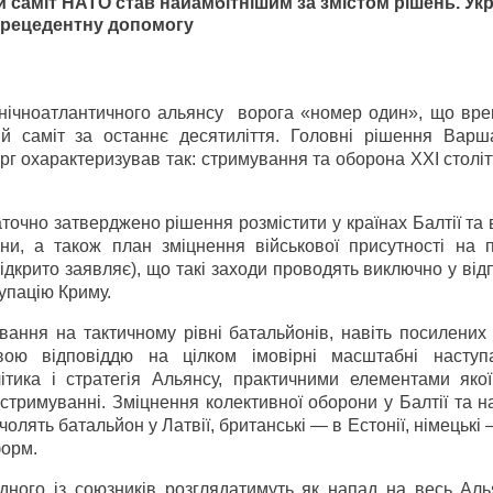
саміт НАТО став найамбітнішим за змістом рішень. Укр
прецедентну допомогу
Північноатлантичного альянсу ворога «номер один», що вр
 саміт за останнє десятиліття. Головні рішення Варш
г охарактеризував так: стримування та оборона ХХІ столі
точно затверджено рішення розмістити у країнах Балтії та
ни, а також план зміцнення військової присутності на п
ідкрито заявляє), що такі заходи проводять виключно у від
упацію Криму.
вання на тактичному рівні батальйонів, навіть посилених
вою відповіддю на цілком імовірні масштабні наступа
ітика і стратегія Альянсу, практичними елементами якої
стримуванні. Зміцнення колективної оборони у Балтії та н
олять батальйон у Латвії, британські — в Естонії, німецькі 
форм.
одного із союзників розглядатимуть як напад на весь Ал