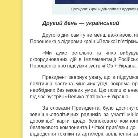
Президент України домовився з лідерами 
Другий день — український
Другого дня саміту не менш важливою, ні
Порошенка з лідерами країн «Великої п’ятірки»
«Ми дуже ретельно та чітко вибуду
скоординованих дій в імплементації Російс
Порошенко про підсумки зустрічі G5 + Україна.
Президент звернув увагу, що в підсумко
політична частина мінських угод, зокрема 
необхідних безпекових умов. Цю позицію вне
під час зустрічі «Велика п’ятірка» + Україна.
За словами Президента, було досягнут
зовнішньополітичних радників за участі мін
дорожньої карти щодо безпекового компоне
безпекового компонента і чіткої прив’язки д
відведення техніки та артилерії, звільнення з