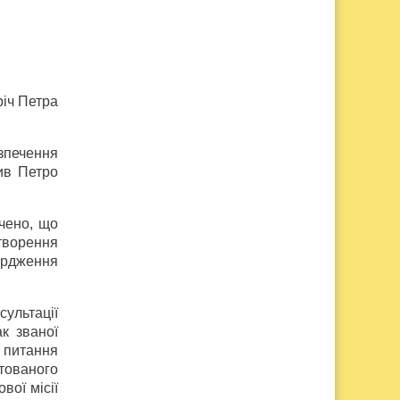
річ Петра
зпечення
ив Петро
ачено, що
творення
ердження
ультації
к званої
 питання
нтованого
вої місії