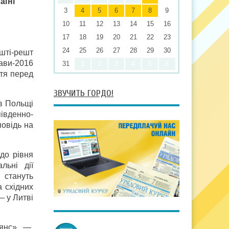
аїні
3
4
5
6
7
8
9
10
11
12
13
14
15
16
17
18
19
20
21
22
23
24
25
26
27
28
29
30
ешті-решт
ави-2016
31
1
2
3
4
5
6
ття перед
ЗВУЧИТЬ ГОРДО!
 в Польщі
івденно-
повідь на
 до рівня
льні дії
 стануть
а східних
— у Литві
ьянс», —