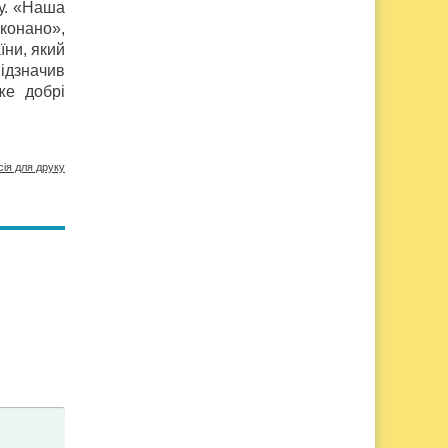
ну. «Наша
иконано»,
ни, який
ідзначив
же добрі
сія для друку