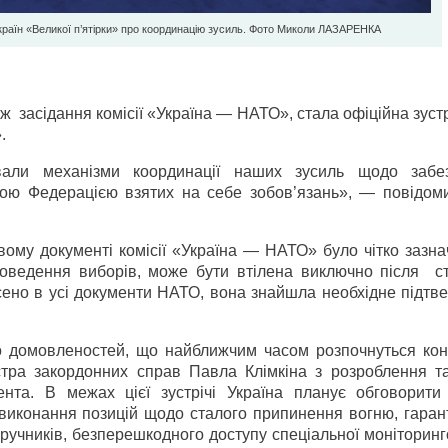
країн «Великої п’ятірки» про координацію зусиль. Фото Миколи ЛAЗAРЕНКA
ж засідання комісії «Україна — НАТО», стала офіційна зуст
.
вали механізми координації наших зусиль щодо забе
ькою Федерацією взятих на себе зобов’язань», — повідом
вому документі комісії «Україна — НАТО» було чітко зазн
проведення виборів, може бути втілена виключно після с
сено в усі документи НАТО, вона знайшла необхідне підтв
о домовленостей, що найближчим часом розпочнуться конс
істра закордонних справ Павла Клімкіна з розроблення та
нта. В межах цієї зустрічі Україна планує обговорити
о виконання позицій щодо сталого припинення вогню, гара
аручників, безперешкодного доступу спеціальної моніторинго