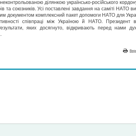
з неконтрольованою ділянкою українсько-російського кордо
ів та союзників. Усі поставлені завдання на саміті НАТО в
им документом комплексний пакет допомоги НАТО для Украї
ивності співпраці між Україною й НАТО. Президент в
езультати, яких досягнуто, відкривають перед нами ду
.
Вер