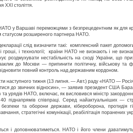
я ХХІ століття.
у НАТО у Варшаві переможцями з безпрецедентним як для к
им статусом розширеного партнера НАТО.
екларації слід визначити такі: комплексний пакет допомог
 і гроші, і технології; країни НАТО не визнають і не визн
ує роздмухувати нестабільність на сході України, що при
заклик до Москви — припинити політичну, військову та ф
у відновити повний контроль над державним кордоном.
ти наступного тижня (13 липня. — Авт.) раду «НАТО — Росія
утися до звичних відносин», — заявив президент США Бара
 та урядів НАТО, включає, як висловився міністр закордон
 40 піднапрямів співпраці. Серед найактуальніших — стр
безпеки та оборони держави, кібероборона, протидія г
навчання, стратегічні комунікації, реабілітація поранених ук
ься і доповнюватиметься. НАТО і його члени даватимуть 