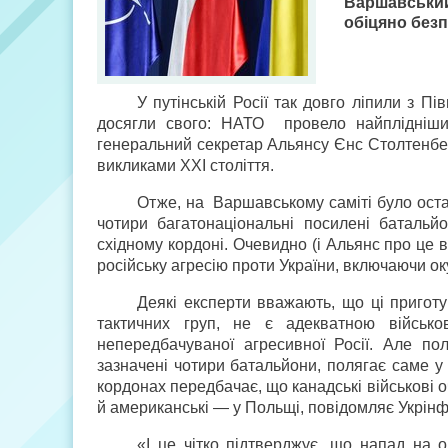
Варшавський 
обіцяно без
У путінській Росії так довго ліпили з 
досягли свого: НАТО провело найплідніший
генеральний секретар Альянсу Єнс Столтенбер
викликами ХХІ століття.
Отже, на Варшавському саміті було оста
чотири багатонаціональні посилені батальйо
східному кордоні. Очевидно (і Альянс про це в
російську агресію проти України, включаючи ок
Деякі експерти вважають, що ці приготу
тактичних груп, не є адекватною військо
непередбачуваної агресивної Росії. Але пол
зазначені чотири батальйони, полягає саме у 
кордонах передбачає, що канадські військові оч
й американські — у Польщі, повідомляє Укрін
«І це чітко підтверджує, що напад на 