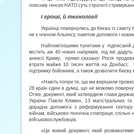
пояснив генсек НАТО суть стратегії стримуванн
І гроші, й технології
Українці повернулись до Києва із саміт
не є членом Альянсу, пакетом допомоги і нов
Найпомітнішими пунктами у підписаній д
містить аж 40 нових напрямів, під які дадуть
анексії Криму; прямо сказано: Росія продовж
втрати майже 10 тисяч життів на Донбасі; 
підтримку бойовиків, а також дозволити Києв
«Навіть попри те, що ми вирішили провес
28 країн єдині в думці, що не можемо поверн
Отже, документ, який затвердили глави держав
України Павло Клімкін, 13 магістральних та
дорадча допомога з реформування сектору 
війнам, військово-технічна співпраця, спільні 
військовослужбовців.
«Це живий документ, який розвиватимет