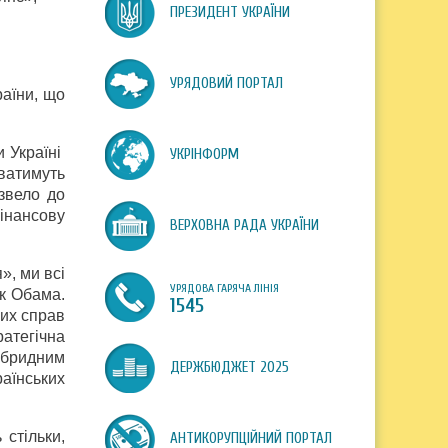
ПРЕЗИДЕНТ УКРАЇНИ
УРЯДОВИЙ ПОРТАЛ
раїни, що
и Україні
УКРІНФОРМ
аватимуть
звело до
інансову
ВЕРХОВНА РАДА УКРАЇНИ
», ми всі
УРЯДОВА ГАРЯЧА ЛІНІЯ
к Обама.
1545
них справ
атегічна
ібридним
ДЕРЖБЮДЖЕТ 2025
раїнських
стільки,
АНТИКОРУПЦІЙНИЙ ПОРТАЛ