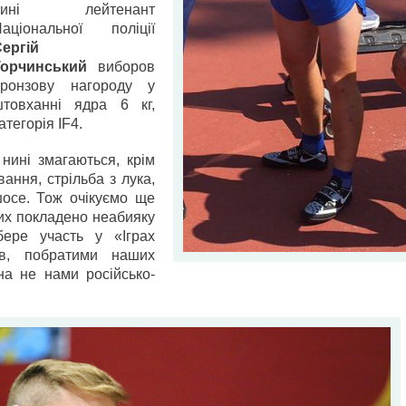
нині лейтенант
аціональної поліції
ергій
Торчинський
виборов
бронзову нагороду у
товханні ядра 6 кг,
атегорія IF4.
нині змагаються, крім
вання, стрільба з лука,
осе. Тож очікуємо ще
их покладено неабияку
ере участь у «Іграх
ів, побратими наших
на не нами російсько-