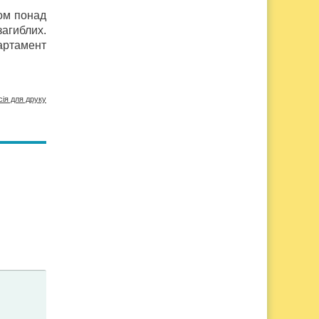
дом понад
загиблих.
артамент
сія для друку