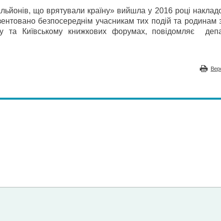
альйонів, що врятували країну» вийшла у 2016 році накла
езентовано безпосереднім учасникам тих подій та родинам 
у та Київському книжкових форумах, повідомляє деп
Вер