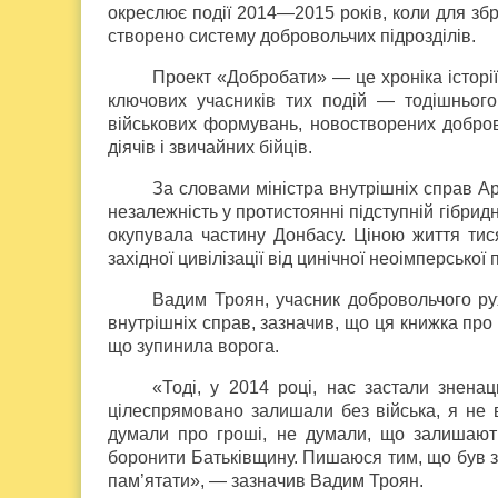
окреслює події 2014—2015 років, коли для збро
створено систему добровольчих підрозділів.
Проект «Добробати» — це хроніка історії
ключових учасників тих подій — тодішнього 
військових формувань, новостворених добровол
діячів і звичайних бійців.
За словами міністра внутрішніх справ А
незалежність у протистоянні підступній гібрид
окупувала частину Донбасу. Ціною життя тис
західної цивілізації від цинічної неоімперської 
Вадим Троян, учасник добровольчого рух
внутрішніх справ, зазначив, що ця книжка про пр
що зупинила ворога.
«Тоді, у 2014 році, нас застали зненац
цілеспрямовано залишали без війська, я не в
думали про гроші, не думали, що залишаю
боронити Батьківщину. Пишаюся тим, що був з
пам’ятати», — зазначив Вадим Троян.