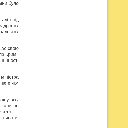
аїни було
гадів від
кадрових
омадських
ищає свою
ла Крим і
цінності
 міністра
ню річку,
їну, яку
 Вони не
в’язок —
, писати,