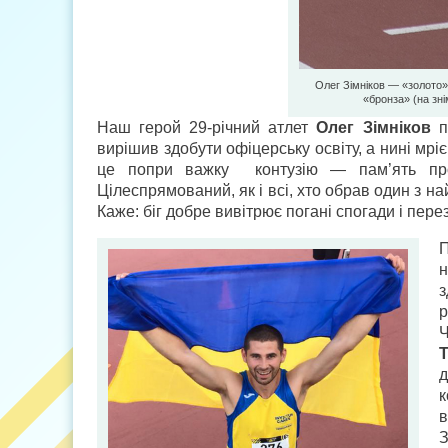
Олег Зімніков — «золото»
«бронза» (на зн
Наш герой 29-річний атлет
Олег Зімніков
п
вирішив здобути офіцерську освіту, а нині мріє
це попри важку контузію — пам’ять про
Цілеспрямований, як і всі, хто обрав один з на
Каже: біг добре вивітрює погані спогади і пер
П
з
Т
д
к
в
З