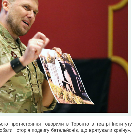
ого протистояння говорили в Торонто в театрі Інституту
ати. Історія подвигу батальйонів, що врятували країну».