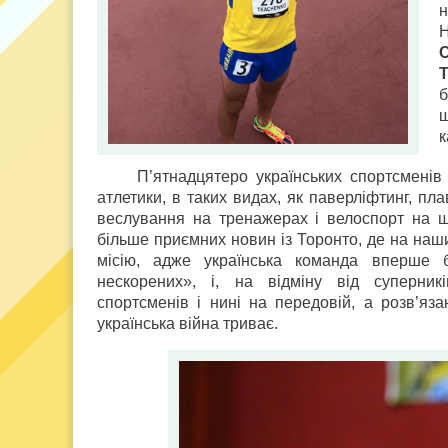
Н
С
ш
к
П’ятнадцятеро українських спортсменів 
атлетики, в таких видах, як паверліфтинг, пла
веслування на тренажерах і велоспорт на ш
більше приємних новин із Торонто, де на наш
місію, адже українська команда вперше б
нескорених», і, на відміну від суперник
спортсменів і нині на передовій, а розв’яза
українська війна триває.