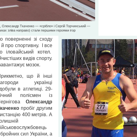
, Олександр Ткаченко — «срібло» і Сергій Торчинський —
імках зліва направо) стали першими героями ігор
о поверненні зі сходу
 й про спортивну. І все
 іловайський котел.
йчистіших видів спорту.
езавантажує мозок.
рикметно, що й інші
нагороди українці
добули в атлетиці. 29-
річний полісмен із
Чернігова
Олександр
каченко
пробіг другим
истанцію 400 метрів. А
олишній
ійськовослужбовець
бройних сил України, а