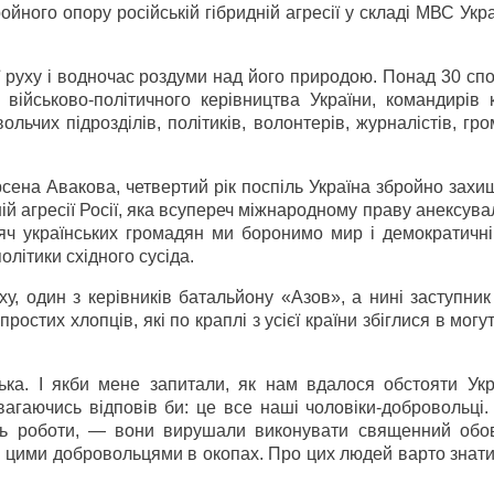
йного опору російській гібридній агресії у складі МВС Укр
 руху і водночас роздуми над його природою. Понад 30 спо
військово-політичного керівництва України, командирів 
ьчих підрозділів, політиків, волонтерів, журналістів, гр
рсена Авакова, четвертий рік поспіль Україна збройно зах
ній агресії Росії, яка всупереч міжнародному праву анексува
яч українських громадян ми боронимо мир і демократичні 
політики східного сусіда.
у, один з керівників батальйону «Азов», а нині заступник
остих хлопців, які по краплі з усієї країни збіглися в могут
ька. І якби мене запитали, як нам вдалося обстояти Укра
агаючись відповів би: це все наші чоловіки-добровольці.
ть роботи, — вони вирушали виконувати священний обо
 цими добровольцями в окопах. Про цих людей варто знати