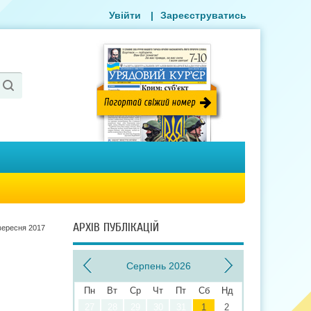
Увійти
|
Зареєструватись
АРХІВ ПУБЛІКАЦІЙ
вересня 2017
Серпень 2026
Пн
Вт
Ср
Чт
Пт
Сб
Нд
27
28
29
30
31
1
2