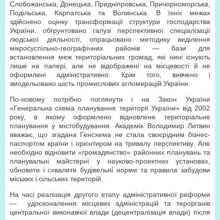
Слобожанська, Донецька, Придніпровська, Причорноморська,
Подільська, Карпатська та Волинська. В їхніх межах
здійснено оцінку трансформації структури господарства
України, обгрунтовано галузі перспективної спеціалізації
людської діяльності, опрацьовано методику виділення
мікросуспільно-географічних районів — бази для
встановлення меж територіальних громад, які нині існують
лише на папері, але не відображені на місцевості й не
оформлені адміністративно. Крім того, вивчено і
змодельовано шість промислових агломерацій України.
По-новому потрібно поглянути і на Закон України
«Генеральна схема планування території України» від 2002
року, в якому оформлено відновлене територіальне
планування у містобудування. Академік Володимир Литвин
вважає, що згадана Генсхема не стала своєрідним бізнес-
паспортом країни і орієнтиром на тривалу перспективу. Але
необхідно відновити «громадянство» районних планувань та
планувальні майстерні у науково-проектних установах,
обновити і схвалити будівельні норми та правила забудови
міських і сільських територій.
На часі реалізація другого етапу адміністративної реформи
—
удосконалення місцевих адміністрацій та терорганів
центральної виконавчої влади (децентралізація влади) після