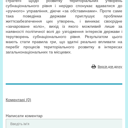
стратегії щодо розвитку територіальних утворень
субнаціонального рівня і нерідко спонукає вдаватися до
«ручного» управління, діючи «за обставинами». Проте саме
така поведінка держави приглушує проблеми
життєзабезпечення цих утворень, і виникає своєрідне
«зачароване коло», вихід із якого можливий лише за
наявності політичної волі до узгодження інтересів держави і
терутворень субнаціонального рівня. Результатом цього
мають стати правила гри, що здатні реально впливати на
перебіг процесів територіального розвитку в інтересах
загальнонаціональних та місцевих.
Версія для друку
Коментарі (0)
Написати коментар