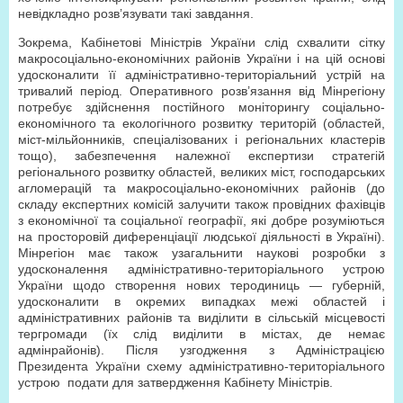
невідкладно розв’язувати такі завдання.
Зокрема, Кабінетові Міністрів України слід схвалити сітку
макросоціально-економічних районів України і на цій основі
удосконалити її адміністративно-територіальний устрій на
тривалий період. Оперативного розв’язання від Мінрегіону
потребує здійснення постійного моніторингу соціально-
економічного та екологічного розвитку територій (областей,
міст-мільйонників, спеціалізованих і регіональних кластерів
тощо), забезпечення належної експертизи стратегій
регіонального розвитку областей, великих міст, господарських
агломерацій та макросоціально-економічних районів (до
складу експертних комісій залучити також провідних фахівців
з економічної та соціальної географії, які добре розуміються
на просторовій диференціації людської діяльності в Україні).
Мінрегіон має також узагальнити наукові розробки з
удосконалення адміністративно-територіального устрою
України щодо створення нових теродиниць — губерній,
удосконалити в окремих випадках межі областей і
адміністративних районів та виділити в сільській місцевості
тергромади (їх слід виділити в містах, де немає
адмінрайонів). Після узгодження з Адміністрацією
Президента України схему адміністративно-територіального
устрою
подати для затвердження Кабінету Міністрів.