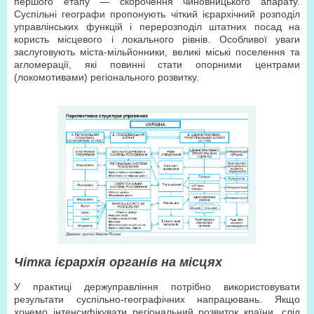
першого етапу — скорочення чиновницького апарату.
Суспільні географи пропонують чіткий ієрархічний розподіл
управлінських функцій і перерозподіл штатних посад на
користь місцевого і локального рівнів. Особливої уваги
заслуговують міста-мільйонники, великі міські поселення та
агломерації, які повинні стати опорними центрами
(локомотивами) регіонального розвитку.
Чітка ієрархія органів на місцях
У практиці держуправління потрібно використовувати
результати суспільно-географічних напрацювань. Якщо
хочемо інтенсифікувати регіональний розвиток країни, слід