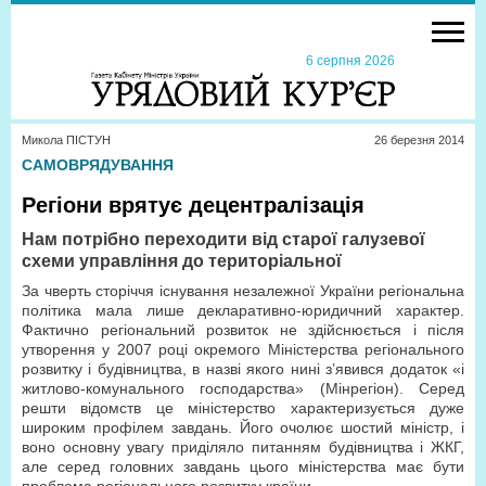
6 серпня 2026
Микола ПІСТУН
26 березня 2014
САМОВРЯДУВАННЯ
Регіони врятує децентралізація
Нам потрібно переходити від старої галузевої
схеми управління до територіальної
За чверть сторіччя існування незалежної України регіональна
політика мала лише декларативно-юридичний характер.
Фактично регіональний розвиток не здійснюється і після
утворення у 2007 році окремого Міністерства регіонального
розвитку і будівництва, в назві якого нині з’явився додаток «і
житлово-комунального господарства» (Мінрегіон). Серед
решти відомств це міністерство характеризується дуже
широким профілем завдань. Його очолює шостий міністр, і
воно основну увагу приділяло питанням будівництва і ЖКГ,
але серед головних завдань цього міністерства має бути