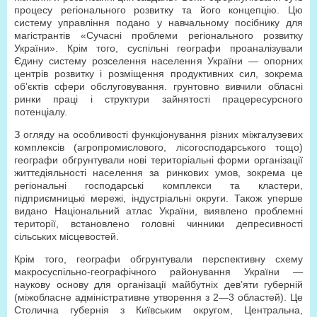
процесу регіонального розвитку та його концепцію. Цю
систему управління подано у навчальному посібнику для
магістрантів «Сучасні проблеми регіонального розвитку
України». Крім того, суспільні географи проаналізували
Єдину систему розселення населення України — опорних
центрів розвитку і розміщення продуктивних сил, зокрема
об’єктів сфери обслуговування. грунтовно вивчили обласні
ринки праці і структури зайнятості працересурсного
потенціалу.
З огляду на особливості функціонування різних міжгалузевих
комплексів (агропромислового, лісогосподарського тощо)
географи обгрунтували нові територіальні форми організації
життєдіяльності населення за ринкових умов, зокрема це
регіональні господарські комплекси та кластери,
підприємницькі мережі, індустріальні округи. Також уперше
видано Національний атлас України, виявлено проблемні
території, встановлено головні чинники депресивності
сільських місцевостей.
Крім того, географи обгрунтували перспективну схему
макросуспільно-географічного районування України —
наукову основу для організації майбутніх дев’яти губерній
(міжобласне адміністративне утворення з 2—3 областей). Це
Столична губернія з Київським округом, Центральна,