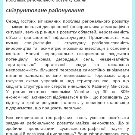
проблема регіонального розвитку країни.
Обгрунтоване районування
Серед гострих вітчизняних проблем регіонального розвитку
— міжрегіональні диспропорції (несприятлива демографічна
ситуація, велика різниця в розвитку областей, нерозвиненість
об’єктів транспортної інфраструктури). Промисловість має
вузьку спеціалізацію і структурну розбалансованість
виробництва та
асиметрію іноземних інвестицій в основний
капітал. Наочні нераціональне використання людського
потенціалу, зокрема деградація села, неадекватність
територіальної організації влади та фінансова
неспроможність більшості тергромад самостійно вирішувати
питання належать до їхніх повноважень. Переважає стара
галузева схема управління над територіальною, про що
свідчить структура міністерств нинішнього Кабінету Міністрів.
У різних секторах економіки України від 30 до 80%
економічної активності відбувається в тіні, що призводить до
відтоку з країни ресурсів і ставить у невигідне становище
підприємства, що працюють легально.
Без використання географічних знань успішно розв’язати
завдання регіонального розвитку майже неможливо. Що ж
зробили представники суспільно-географічної науки у
пізнанні й розв’язанні цих завдань? Вони сформулювали суть