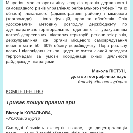
Мінрегіон має створити чітку ієрархію органів державного і
самоврядного рівнів управління: регіонального (губернії та їх
області), локального (адміністративні райони) і місцевого
(тергромади) — їхніх функцій, прав та обов’язків. Слід
удосконалити методику розподілу держбюджету по
адміністративно-територіальних одиницях з урахуванням
потреб депресивних і відсталих територій; регіони всіх рівнів,
держуправління, їхні органи місцевого самоврядування
повинні мати 50—60% обсягу держбюджету. Пора реальну
владу і відповідальність за щоденне життя людей передати
тергромадам за умови координації їхньої діяльності
райдержадміністраціями.
Микола ПІСТУН,
доктор географічних наук
для «Урядового кур’єра»
КОМПЕТЕНТНО
Триває пошук правил гри
Вікторія КОВАЛЬОВА,
«Урядовий кур’єр»
Сьогодні більшість експертів вважає, що децентралізація