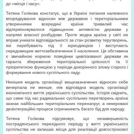
до «місця і часу».
Тетяна Голікова констатує, що в Україні питання належного
впорядкування відносин між державою і територіальними
утвореннями всередині країни тривалий час
відтерміновувалося підвищеною активністю держави у
напрямі власної розбудови. Проте жодна країна у світі не
вправі уникати відповідальності за стан розвитку терутворень,
які перебувають під її юрисдикцією і виступають
середовищем життєзабезпечення її населення. Ця обставина
є звичайною нормою поведінки цивілізованої держави як
гаранта збереження територіальної цілісності та її
пріоритетною функцією у періоди докорінного злому старого і
формування нового суспільного ладу.
Нинішня модель організації вищезазначених відносин себе
вичерпала не менше, ніж відповідна модель організації
економічного життя українського суспільства. Історія свідчить,
що саме під час радикальних суспільних перетворень країна
зазнає найбільших територіальних перенапруг, а некеровані
дезінтеграційні процеси спричиняють багато бід для народу.
Тетяна Голікова підсумовує, що незавершеність
пострадянського перехідного періоду у житті українського
суспільства не залишає місця для реалізації довгострокової