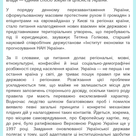
влади — єдиний спосіб зберегти цілісність України.
У порядку денному перезавантаження України,
сформульованому масовим протестним рухом її громадян з
епіцентрами на євромайданах у Києві та регіонах країни,
стало питання налагодження нових взаємин між державою і
представниками територіальних утворень, що перебувають
під її юрисдикцією, зауважує Тетяна Голікова, старший
науковий співробітник держустанови «Інститут економіки та
прогнозування НАН України».
За її словами, це питання долає регіональні, мовні,
етнокультурні, конфесійні й інші соціально-демографічні
розбіжності серед населення країни. Україна — не перша і не
остання країна у світі, де триває пошук правил гри між
державою і регіонами. Розв’язання цієї проблеми
ускладнюється тим, що майже не залишається місця для
прямих запозичень стороннього досвіду, оскільки такого роду
правила гри мають переважно ексклюзивний характер.
Водночас людство шляхом багатовікових проб і помилок
виявило певні загальні принципи і конкретні механізми
плідних дій у налагодженні таких контактів. Йдеться, зокрема,
про місцеве самоврядування, про Європейську хартію, яку,
до речі, було ратифіковано Верховною Радою України ще у
1997 році. Завдання оновлюваної Української держави
полягає у тому, щоб адаптувати ці інституціональні здобутки