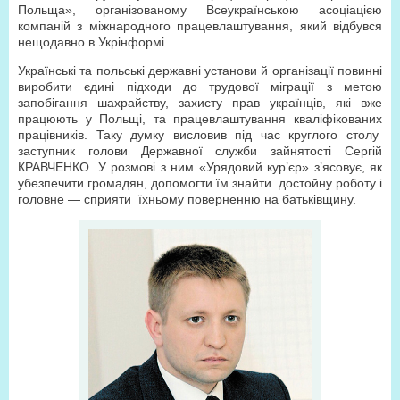
Польща», організованому Всеукраїнською асоціацією
компаній з міжнародного працевлаштування, який відбувся
нещодавно в Укрінформі.
Українські та польські державні установи й організації повинні
виробити єдині підходи до трудової міграції з метою
запобігання шахрайству, захисту прав українців, які вже
працюють у Польщі, та працевлаштування кваліфікованих
працівників. Таку думку висловив під час круглого столу
заступник голови Державної служби зайнятості Сергій
КРАВЧЕНКО. У розмові з ним «Урядовий кур’єр» з’ясовує, як
убезпечити громадян, допомогти їм знайти достойну роботу і
головне — сприяти їхньому поверненню на батьківщину.