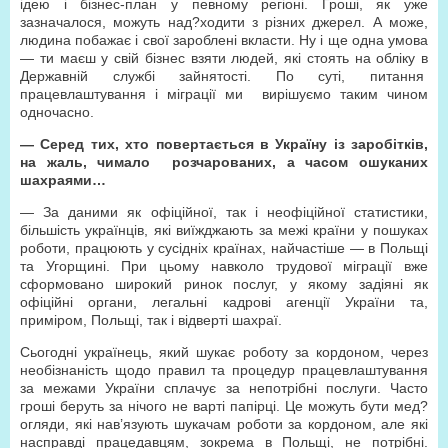
ідею і бізнес-план у певному регіоні. Гроші, як уже
зазначалося, можуть над?ходити з різних джерел. А може,
людина побажає і свої зароблені вкласти. Ну і ще одна умова
— ти маєш у свій бізнес взяти людей, які стоять на обліку в
Державній службі зайнятості. По суті, питання
працевлаштування і міграції ми вирішуємо таким чином
одночасно.
— Серед тих, хто повертається в Україну із заробітків,
на жаль, чимало розчарованих, а часом ошуканих
шахраями…
— За даними як офіційної, так і неофіційної статистики,
більшість українців, які виїжджають за межі країни у пошуках
роботи, працюють у сусідніх країнах, найчастіше — в Польщі
та Угорщині. При цьому навколо трудової міграції вже
сформовано широкий ринок послуг, у якому задіяні як
офіційні органи, легальні кадрові агенції України та,
приміром, Польщі, так і відверті шахраї.
Сьогодні українець, який шукає роботу за кордоном, через
необізнаність щодо правил та процедур працевлаштування
за межами України сплачує за непотрібні послуги. Часто
гроші беруть за нічого не варті папірці. Це можуть бути мед?
огляди, які нав’язують шукачам роботи за кордоном, але які
насправді працедавцям, зокрема в Польщі, не потрібні.