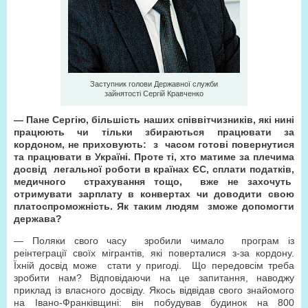
Заступник голови Державної служби
зайнятості Сергій Кравченко
— Пане Сергію, більшість наших співвітчизників, які нині
працюють чи тільки збираються працювати за
кордоном, не приховують: з часом готові повернутися
та працювати в Україні. Проте ті, хто матиме за плечима
досвід легальної роботи в країнах ЄС, сплати податків,
медичного страхування тощо, вже не захочуть
отримувати зарплату в конвертах чи доводити свою
платоспроможність. Як таким людям зможе допомогти
держава?
— Поляки свого часу зробили чимало програм із
реінтеграції своїх мігрантів, які поверталися з-за кордону.
Їхній досвід може стати у пригоді. Що передовсім треба
зробити нам? Відповідаючи на це запитання, наводжу
приклад із власного досвіду. Якось відвідав свого знайомого
на Івано-Франківщині: він побудував будинок на 800