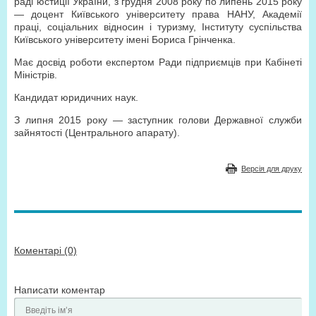
раді юстиції України, з грудня 2008 року по липень 2015 року
— доцент Київського університету права НАНУ, Академії
праці, соціальних відносин і туризму, Інституту суспільства
Київського університету імені Бориса Грінченка.
Має досвід роботи експертом Ради підприємців при Кабінеті
Міністрів.
Кандидат юридичних наук.
З липня 2015 року — заступник голови Державної служби
зайнятості (Центрального апарату).
Версія для друку
Коментарі (0)
Написати коментар