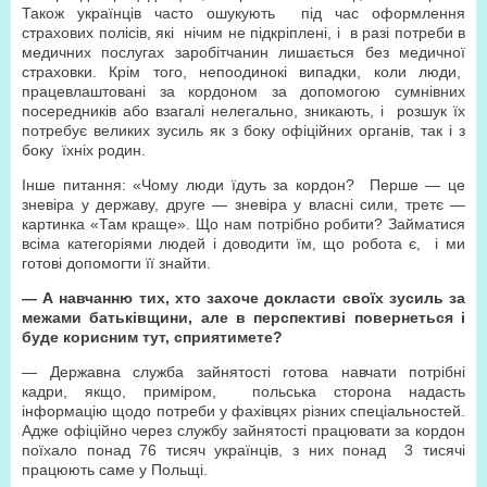
Також українців часто ошукують під час оформлення
страхових полісів, які нічим не підкріплені, і в разі потреби в
медичних послугах заробітчанин лишається без медичної
страховки. Крім того, непоодинокі випадки, коли люди,
працевлаштовані за кордоном за допомогою сумнівних
посередників або взагалі нелегально, зникають, і розшук їх
потребує великих зусиль як з боку офіційних органів, так і з
боку їхніх родин.
Інше питання: «Чому люди їдуть за кордон? Перше — це
зневіра у державу, друге — зневіра у власні сили, третє —
картинка «Там краще». Що нам потрібно робити? Займатися
всіма категоріями людей і доводити їм, що робота є, і ми
готові допомогти її знайти.
— А навчанню тих, хто захоче докласти своїх зусиль за
межами батьківщини, але в перспективі повернеться і
буде корисним тут, сприятимете?
— Державна служба зайнятості готова навчати потрібні
кадри, якщо, приміром, польська сторона надасть
інформацію щодо потреби у фахівцях різних спеціальностей.
Адже офіційно через службу зайнятості працювати за кордон
поїхало понад 76 тисяч українців, з них понад 3 тисячі
працюють саме у Польщі.