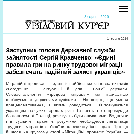
8 серпня 2026
1 грудня 2016
Заступник голови Державної служби
зайнятості Сергій Кравченко: «Єдині
правила гри на ринку трудової міграції
забезпечать надійний захист українців»
Міграційні процеси — один із найбільших світових викликів
сьогодення — актуальні й для нашої держави.
Словосполучення «трудова міграція» ми найчастіше
пов’язуємо з державами-сусідами. Не секрет, що умови
працевлаштування, з якими доводиться зіштовхуватися
українцям на чужих теренах, різні. Та навіть ті, хто прямує до
благополучної Польщі, ризикують бути ошуканими. Водночас
і в сусідній країні є розуміння необхідності легалізації
трудових мігрантів з України та захисту їхніх прав. Про це
йшлося на круглому столі «Міграційні процеси: Україна —