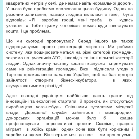
квадратних метрів у селі, де немає навіть нормальної дороги.
У нього була проблема опалювання цього будинку. Однак на
резонне запитання, навіщо людина вклалася в таке, була
відповідь: «Я заробив гроші, мені треба їх кудись
укласти…» Тобто цьому чоловікові немає куди інвестувати
кошти. І це проблема.
Що ми сьогодні пропонуємо? Серед іншого ми також
відпрацьовуємо проект реінтеграції мігрантів. Ми робимо
систему, яка поширюватиметься на різні категорії громадян,
зокрема на учасників АТО, інвалідів та інші пільгові категорії
людей. Однак значну частину коштів плануємо спрямувати
саме на реінтеграцію громадян. Вже підписали угоду з
Торгово-промисловою палатою України, щоб на базі центрів
зайнятості створити бізнес-інкубатори, в яких
акумулюватимемо різні ідеї.
Адже сьогодні українцям найбільше дають гранти під
інноваційні та екологічні стартапи й проекти, які стосуються
виробництва чого-небудь. Спільними зусиллями місцевої
влади, Державної служби зайнятості і міжнародних
донорських організацій можна було б краще
профінансувати перспективні проекти. Скажімо, працює
мігрант в якійсь країні, однак хоче вже бути корисним і
заробляти вдома. Він звертається до нас — ми пропонуємо