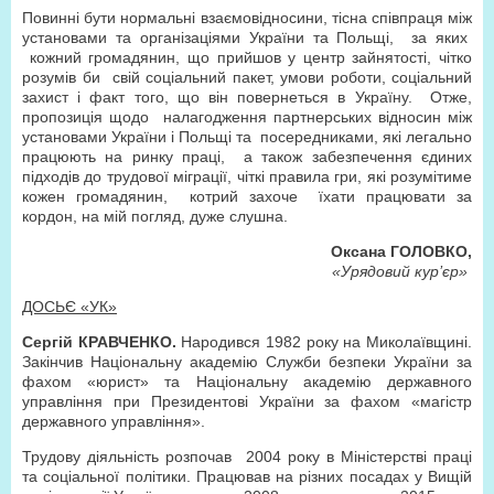
Повинні бути нормальні взаємовідносини, тісна співпраця між
установами та організаціями України та Польщі, за яких
кожний громадянин, що прийшов у центр зайнятості, чітко
розумів би свій соціальний пакет, умови роботи, соціальний
захист і факт того, що він повернеться в Україну. Отже,
пропозиція щодо налагодження партнерських відносин між
установами України і Польщі та посередниками, які легально
працюють на ринку праці, а також забезпечення єдиних
підходів до трудової міграції, чіткі правила гри, які розумітиме
кожен громадянин, котрий захоче їхати працювати за
кордон, на мій погляд, дуже слушна.
Оксана ГОЛОВКО,
«Урядовий кур’єр»
ДОСЬЄ «УК»
Сергій КРАВЧЕНКО.
Народився 1982 року на Миколаївщині.
Закінчив Національну академію Служби безпеки України за
фахом «юрист» та Національну академію державного
управління при Президентові України за фахом «магістр
державного управління».
Трудову діяльність розпочав 2004 року в Міністерстві праці
та соціальної політики. Працював на різних посадах у Вищій