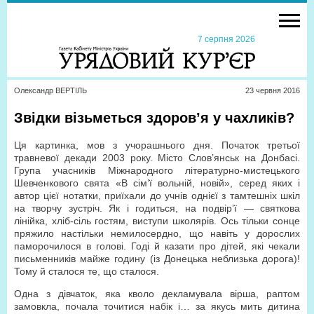
7 серпня 2026
Олександр ВЕРТІЛЬ
23 червня 2016
Звідки візьметься здоров’я у чахликів?
Ця картинка, мов з учорашнього дня. Початок третьої
травневої декади 2003 року. Місто Слов’янськ на Донбасі.
Група учасників Міжнародного літературно-мистецького
Шевченкового свята «В сім’ї вольній, новій», серед яких і
автор цієї нотатки, приїхали до учнів однієї з тамтешніх шкіл
на творчу зустріч. Як і годиться, на подвір’ї — святкова
лінійка, хліб-сіль гостям, виступи школярів. Ось тільки сонце
пряжило настільки немилосердно, що навіть у дорослих
паморочилося в голові. Годі й казати про дітей, які чекали
письменників майже годину (із Донецька неблизька дорога)!
Тому й сталося те, що сталося.
Одна з дівчаток, яка кволо декламувала вірша, раптом
замовкла, почала точитися набік і… за якусь мить дитина