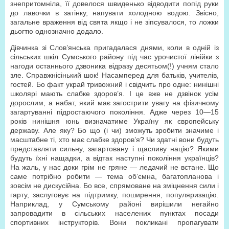
знепритомніла, її довелося швиденько відводити попід руки
до лавочки в затінку, напувати холодною водою. Звісно,
загальне враження від свята якщо і не зіпсувалося, то ложки
дьогтю однозначно додало.
Дівчинка зі Слов’янська пригадалася днями, коли в одній із
сільських шкіл Сумського району під час урочистої лінійки з
нагоди останнього дзвоника відразу десятьом(!) учням стало
зле. Справжнісінький шок! Насамперед для батьків, учителів,
гостей. Бо факт украй тривожний і свідчить про одне: нинішні
школярі мають слабке здоров’я. І це вже не дзвінок усім
дорослим, а набат, який має загострити увагу на фізичному
загартуванні підростаючого покоління. Адже через 10—15
років нинішня юнь визначатиме Україну як європейську
державу. Але яку? Бо що (і чи) зможуть зробити значиме і
масштабне ті, хто має слабке здоров’я? Чи здатні вони будуть
представляти сильну, загартовану і щасливу націю? Якими
будуть їхні нащадки, а відтак наступні покоління українців?
На жаль, у нас доки грім не гряне — ледачий не встане. Що
саме потрібно робити — тема об’ємна, багатопланова і
зовсім не дискусійна. Бо все, спрямоване на зміцнення сили і
гарту, заслуговує на підтримку, поширення, популяризацію.
Наприклад, у Сумському районі вирішили негайно
запровадити в сільських населених пунктах посади
спортивних інструкторів. Вони покликані пропагувати