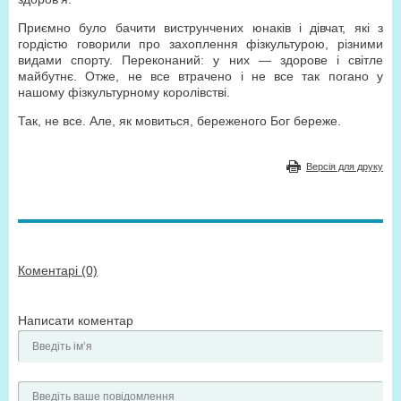
Приємно було бачити виструнчених юнаків і дівчат, які з
гордістю говорили про захоплення фізкультурою, різними
видами спорту. Переконаний: у них — здорове і світле
майбутнє. Отже, не все втрачено і не все так погано у
нашому фізкультурному королівстві.
Так, не все. Але, як мовиться, береженого Бог береже.
Версія для друку
Коментарі (0)
Написати коментар