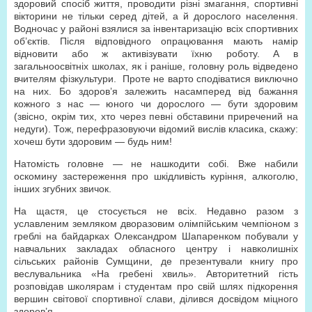
здоровий спосіб життя, проводити різні змагання, спортивні
вікторини не тільки серед дітей, а й дорослого населення.
Водночас у районі взялися за інвентаризацію всіх спортивних
об’єктів. Після відповідного опрацювання мають намір
відновити або ж активізувати їхню роботу. А в
загальноосвітніх школах, як і раніше, головну роль відведено
вчителям фізкультури. Проте не варто сподіватися виключно
на них. Бо здоров’я залежить насамперед від бажання
кожного з нас — юного чи дорослого — бути здоровим
(звісно, окрім тих, хто через певні обставини приречений на
недуги). Тож, перефразовуючи відомий вислів класика, скажу:
хочеш бути здоровим — будь ним!
Натомість головне — не нашкодити собі. Вже набили
оскомину застереження про шкідливість куріння, алкоголю,
інших згубних звичок.
На щастя, це стосується не всіх. Недавно разом з
уславленим земляком дворазовим олімпійським чемпіоном з
греблі на байдарках Олександром Шапаренком побували у
навчальних закладах обласного центру і навколишніх
сільських районів Сумщини, де презентували книгу про
веслувальника «На гребені хвиль». Авторитетний гість
розповідав школярам і студентам про свій шлях підкорення
вершин світової спортивної слави, ділився досвідом міцного
здоров’я.