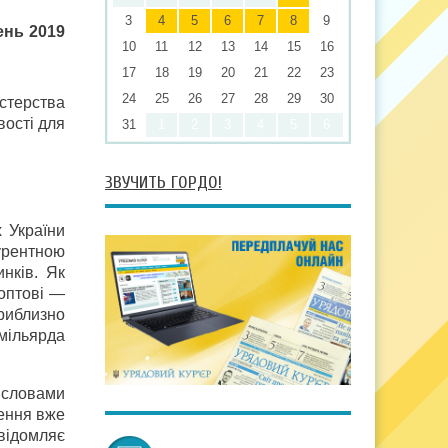
3
4
5
6
7
8
9
ень 2019
10
11
12
13
14
15
16
17
18
19
20
21
22
23
24
25
26
27
28
29
30
стерства
вості для
31
1
2
3
4
5
6
ЗВУЧИТЬ ГОРДО!
 України
курентною
нків. Як
оптові —
приблизно
мільярда
 словами
лення вже
відомляє