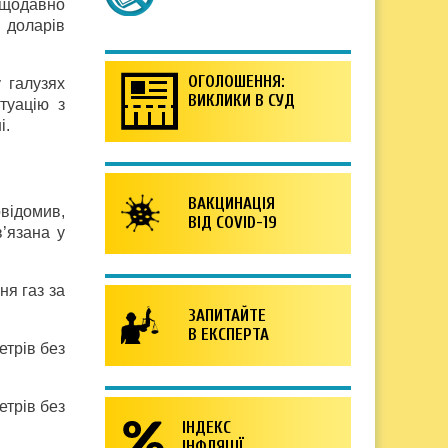
ещодавно
в доларів
ОГОЛОШЕННЯ:
 галузях
ВИКЛИКИ В СУД
туацію з
і.
ВАКЦИНАЦІЯ
овідомив,
ВІД COVID-19
’язана у
ня газ за
ЗАПИТАЙТЕ
В ЕКСПЕРТА
етрів без
етрів без
ІНДЕКС
ІНФЛЯЦІЇ