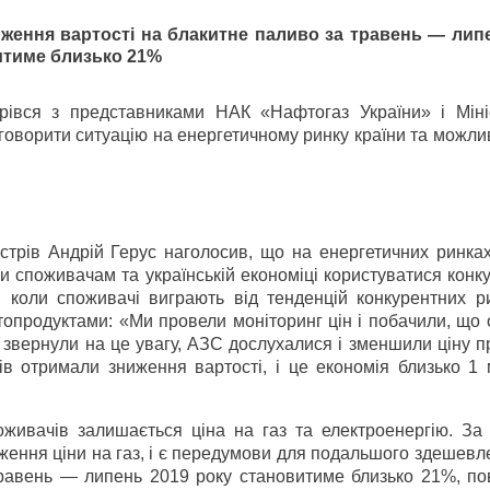
ження вартості на блакитне паливо за травень — лип
итиме близько 21%
рівся з представниками НАК «Нафтогаз України» і Міні
бговорити ситуацію на енергетичному ринку країни та можли
стрів Андрій Герус наголосив, що на енергетичних ринках
оги споживачам та українській економіці користуватися кон
, коли споживачі виграють від тенденцій конкурентних ри
опродуктами: «Ми провели моніторинг цін і побачили, що 
и звернули на це увагу, АЗС дослухалися і зменшили ціну 
ів отримали зниження вартості, і це економія близько 1 
живачів залишається ціна на газ та електроенергію. За
ниження ціни на газ, і є передумови для подальшого здешев
травень — липень 2019 року становитиме близько 21%, по