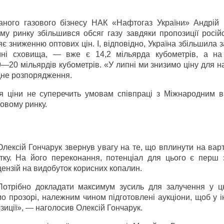
ованого газового бізнесу НАК «Нафтогаз України» Андрій
у ринку збільшився обсяг газу завдяки пропозиції російс
 зниженню оптових цін. І, відповідно, Україна збільшила 
емні сховища, — вже є 14,2 мільярда кубометрів, а на
—20 мільярдів кубометрів. «У липні ми знизимо ціну для 
ідне розпорядження.
я ціни не суперечить умовам співпраці з Міжнародним 
зовому ринку.
лексій Гончарук звернув увагу на те, що вплинути на варт
ку. На його переконання, потенціал для цього є перш 
ензій на видобуток корисних копалин.
Потрібно докладати максимум зусиль для залучення у ц
мо прозорі, належним чином підготовлені аукціони, щоб у 
зиції», — наголосив Олексій Гончарук.