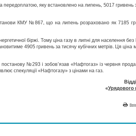
а передоплатою, яку встановлено на липень, 5017 гривень 
станови КМУ №867, що на липень розраховано як 7185 гр
ргетичної біржі. Тому ціна газу в липні для населення без
новитиме 4905 гривень за тисячу кубічних метрів. Ця ціна
в постанову №293 і зобов’язав «Нафтогаз» із червня прод
лює спекуляції «Нафтогазу» з цінами на газ.
Відд
«
Урядового 
Вер