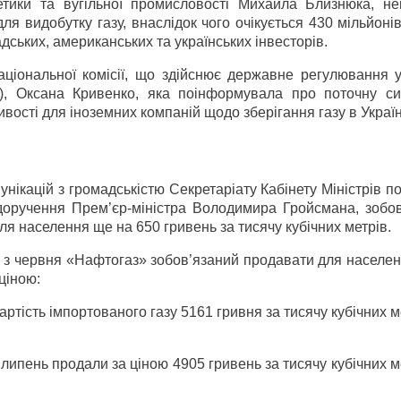
етики та вугільної промисловості Михайла Близнюка, н
я видобутку газу, внаслідок чого очікується 430 мільйоні
дських, американських та українських інвесторів.
аціональної комісії, що здійснює державне регулювання у
), Оксана Кривенко, яка поінформувала про поточну си
ості для іноземних компаній щодо зберігання газу в Україн
нікацій з громадськістю Секретаріату Кабінету Міністрів п
доручення Прем’єр-міністра Володимира Гройсмана, зобов
для населення ще на 650 гривень за тисячу кубічних метрів.
 з червня «Нафтогаз» зобов’язаний продавати для населен
ціною:
тість імпортованого газу 5161 гривня за тисячу кубічних м
 липень продали за ціною 4905 гривень за тисячу кубічних м