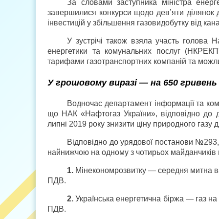
За словами заступника міністра енерг
завершилися конкурси щодо дев’яти ділянок дл
інвестицій у збільшення газовидобутку від кана
У зустрічі також взяла участь голова Н
енергетики та комунальних послуг (НКРЕКП
тарифами газотранспортних компаній та можлив
У грошовому виразі — на 650 гривень
Водночас департамент інформації та кому
що НАК «Нафтогаз України», відповідно до 
липні 2019 року знизити ціну природного газу 
Відповідно до урядової постанови №293,
найнижчою на одному з чотирьох майданчиків 
1.
Мінекономрозвитку — середня митна вар
ПДВ.
2.
Українська енергетична біржа — газ на
ПДВ.