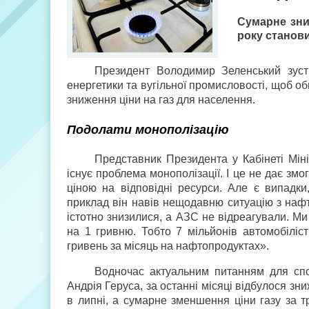
Сумарне зни
року станов
Президент Володимир Зеленський зуст
енергетики та вугільної промисловості, щоб о
зниження ціни на газ для населення.
Подолати монополізацію
Представник Президента у Кабінеті Міні
існує проблема монополізації. І це не дає зм
ціною на відповідні ресурси. Але є випадки
приклад він навів нещодавню ситуацію з нафт
істотно знизилися, а АЗС не відреагували. М
на 1 гривню. Тобто 7 мільйонів автомобіліст
гривень за місяць на нафтопродуктах».
Водночас актуальним питанням для спо
Андрія Геруса, за останні місяці відбулося з
в липні, а сумарне зменшення ціни газу за 