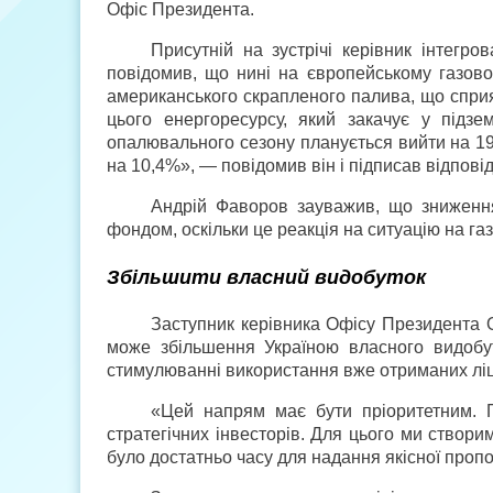
Офіс Президента.
Присутній на зустрічі керівник інтегр
повідомив, що нині на європейському газовом
американського скрапленого палива, що сприяє
цього енергоресурсу, який закачує у підз
опалювального сезону планується вийти на 19
на 10,4%», — повідомив він і підписав відпов
Андрій Фаворов зауважив, що зниженн
фондом, оскільки це реакція на ситуацію на га
Збільшити власний видобуток
Заступник керівника Офісу Президента О
може збільшення Україною власного видобут
стимулюванні використання вже отриманих ліц
«Цей напрям має бути пріоритетним. 
стратегічних інвесторів. Для цього ми створи
було достатньо часу для надання якісної пропо