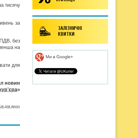
за тисячу
ивень за
ЗАЛІЗНИЧНІ
КВИТКИ
 ПДВ, без
 менша на
Ми в Google+
авати для
іл новин
кур’єра
»
сія для друку