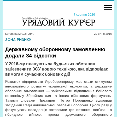
7 серпня 2026
Катерина МАЦЕГОРА
29 сiчня 2016
ЗОНА РИЗИКУ
Державному оборонному замовленню
додали 34 відсотки
У 2016-му планують за будь-яких обставин
забезпечити ЗСУ новою технікою, яка відповідає
вимогам сучасних бойових дій
Розвиток підприємств Укроборонпрому має стати стимулом
інноваційного розвитку української економіки, а державне
оборонне замовлення — забезпечити підвищення бойового
потенціалу Збройних сил та інших військових формувань.
Такими словами Президент Петро Порошенко відкривав
засідання Ради національної безпеки і оборони. Цього разу у
фокус уваги посадовців потрапили три питання, пов’язані з
гібридною війною: проект державного оборонного