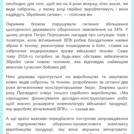
необхідно для того, щоб ми на 4 роки вперед чітко знали, які
види озброєнь, у якому році серійно вироблятимуть і вони
надійдуть Збройним силам», — пояснив він.
Окремим блоком порушували питання збільшення
цьогорічного державного оборонного замовлення на 34%. У
цьому розрізі Петро Порошенко нагадав про ситуацію торік і
позаторік, коли вітчизняний ВПК робив боєздатними наявні
зброю й техніку, ремонтував пошкоджене в боях, ставив на
озброєння модернізовані зразки військової техніки. Саме
тому 2016-го потрібно за будь-яких обставин забезпечити
Збройні сили новою технікою, яка відповідає найвищим
вимогам сучасних бойових дій.
Нині держава орієнтується на виробництво та закупівлю
нових видів озброєнь та техніки, розроблених за останні два
роки вітчизняними конструкторськими бюро. Зокрема цього
року Президент очікує їхнього серійного виробництва. «Ми
нарощуємо фінансування дослідно-конструкторських робіт,
щоб значно розширити номенклатуру військової продукції,
яку виробляє вітчизняний ВПК», — сказав він.
А ще країні важливо передбачити поступове запровадження
на підприємствах оборонно-промислового комплексу
виробництва продукції, яку вона змушена імпортувати.