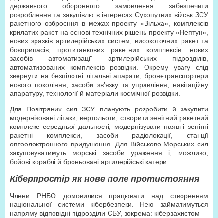
державного оборонного замовлення забезпечити
розроблення та закупівлю в інтересах Сухопутних військ ЗСУ
ракетного озброєння в межах проекту «Вільха», комплексів
крилатих ракет на основі технічних рішень проекту «Нептун»,
нових зразків артилерійських систем, високоточних ракет та
боєприпасів, протитанкових ракетних комплексів, нових
засобів автоматизації артилерійських підрозділів,
автоматизованих комплексів розвідки. Окрему увагу слід
звернути на безпілотні літальні апарати, бронетранспортери
нового покоління, засоби зв’язку та управління, навігаційну
апаратуру, технології й матеріали космічної розвідки.
Для Повітряних сил ЗСУ планують розробити й закупити
модернізовані літаки, вертольоти, створити зенітний ракетний
комплекс середньої дальності, модернізувати наявні зенітні
ракетні комплекси, засоби радіолокації, станції
оптоелектронного придушення. Для Військово-Морських сил
закуповуватимуть морські засоби ураження і, можливо,
бойові кораблі й броньовані артилерійські катери.
Кіберпростір як нове поле протистояння
Члени РНБО домовилися працювати над створенням
національної системи кібербезпеки. Нею займатимуться
напряму відповідні підрозділи СБУ, зокрема: кіберзахистом —