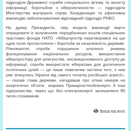
підрозділи Державної служби спеціального зв’язку та захисту
інформації, боротьбою з кіберзлочинністю — підрозділи
Міністерства внутрішніх справ. Координацію та ефективну
взаємодію забезпечуватиме відповідний підрозділ РНБО.
На думку Президента, таку модель взаємодії варто
опрацювати із залученням передбачених коштів спеціальних
трастових фондів НАТО. «Кіберпростір перетворився на ще
одне поле протистояння і боротьби за незалежність держави.
Різноманітні спроби порушення штатного режиму
функціонування національних ресурсів, використання
кіберпростору для шпигунства, несанкціонованого доступу до
інформації, спроби використати кібератаки для досягнення
політичних цілей — це лише невеличка частина того, з чим
уже зіткнулась Україна від самого початку російської агресії»,
— сказав глава держави, нагадавши про атаки хакерів на
енергетичні об’єкти, зокрема Прикарпаттяобленерго й інші
підприємства, через що без електроенергії залишилися 80
тисяч споживачів.
Версія для друку