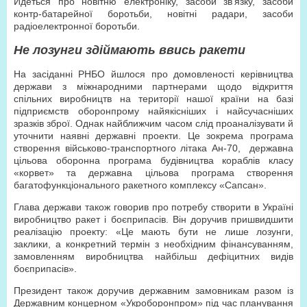
Йдеться про новітню електроніку, засоби зв’язку, засоби
контр-батарейної боротьби, новітні радари, засоби
радіоелектронної боротьби.
Не лозунги здіймають ввись ракети
На засіданні РНБО йшлося про домовленості керівництва
держави з міжнародними партнерами щодо відкриття
спільних виробництв на території нашої країни на базі
підприємств оборонпрому найякісніших і найсучасніших
зразків зброї. Однак найближчим часом слід проаналізувати й
уточнити наявні державні проекти. Це зокрема програма
створення військово-транспортного літака Ан-70, державна
цільова оборонна програма будівництва кораблів класу
«корвет» та державна цільова програма створення
багатофункціонального ракетного комплексу «Сапсан».
Глава держави також говорив про потребу створити в Україні
виробництво ракет і боєприпасів. Він доручив пришвидшити
реалізацію проекту: «Це мають бути не лише лозунги,
заклики, а конкретний термін з необхідним фінансуванням,
замовленням виробництва найбільш дефіцитних видів
боєприпасів».
Президент також доручив державним замовникам разом із
Державним концерном «Укроборонпром» під час планування