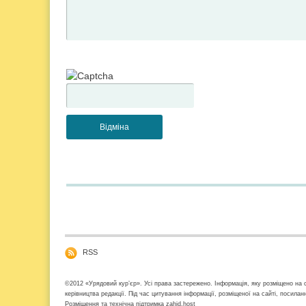
RSS
©2012 «Урядовий кур’єр». Усі права застережено. Інформація, яку розміщено на с
керівництва редакції. Під час цитування інформації, розміщеної на сайті, посила
Розміщення та технічна підтримка
zahid.host