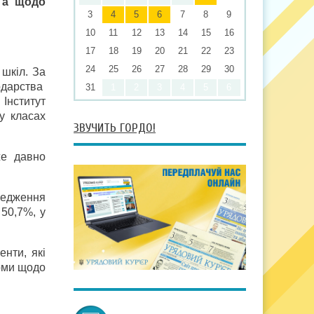
 а щодо
3
4
5
6
7
8
9
10
11
12
13
14
15
16
17
18
19
20
21
22
23
24
25
26
27
28
29
30
 шкіл. За
одарства
31
1
2
3
4
5
6
 Інститут
 у класах
ЗВУЧИТЬ ГОРДО!
же давно
редження
 50,7%, у
нти, які
орми щодо