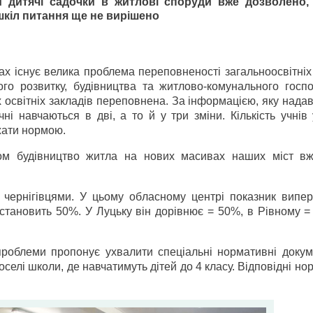
 дитячі садочки в житлові споруди вже дозволено,
шкіл питання ще не вирішено
тах існує велика проблема переповненості загальноосвітніх
ого розвитку, будівництва та житлово-комунального госп
освітніх закладів переповнена. За інформацією, яку надав
чні навчаються в дві, а то й у три зміни. Кількість учнів
жати нормою.
ом будівництво житла на нових масивах наших міст в
чернігівцями. У цьому обласному центрі показник випе
 становить 50%. У Луцьку він дорівнює = 50%, в Рівному =
проблеми пропонує ухвалити спеціальні нормативні докуме
оселі школи, де навчатимуть дітей до 4 класу. Відповідні н