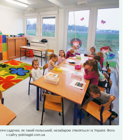
чі садочки, як такий польський, незабаром з’являться і в Україні. Фото
з сайту polshagid.com.ua