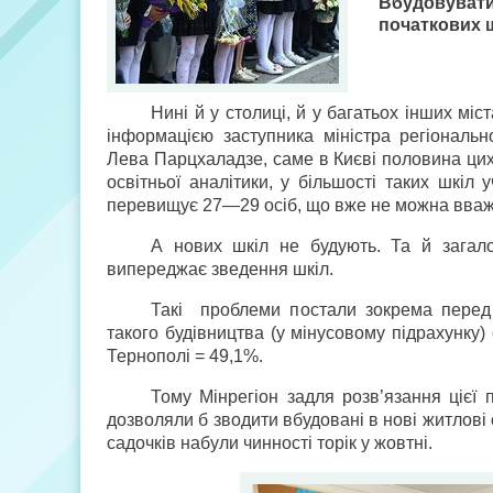
Вбудовувати
початкових 
Нині й у столиці, й у багатьох інших міс
інформацією заступника міністра регіональн
Лева Парцхаладзе, саме в Києві половина цих 
освітньої аналітики, у більшості таких шкіл у
перевищує 27—29 осіб, що вже не можна вва
А нових шкіл не будують. Та й загал
випереджає зведення шкіл.
Такі проблеми постали зокрема перед 
такого будівництва (у мінусовому підрахунку)
Тернополі = 49,1%.
Тому Мінрегіон задля розв’язання цієї 
дозволяли б зводити вбудовані в нові житлові 
садочків набули чинності торік у жовтні.