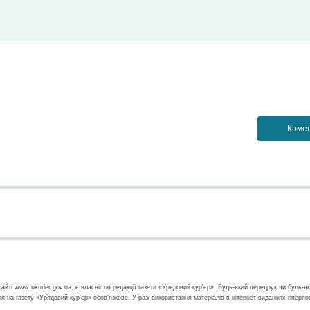
айті www.ukurier.gov.ua, є власністю редакції газети «Урядовий кур'єр». Будь-який передрук чи будь-я
ння на газету «Урядовий кур’єр» обов'язкове. У разі використання матеріалів в інтернет-виданнях гіперп