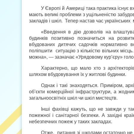
У Європі й Америці така практика існує в
мають великі проблеми з ущільненістю забудо
закладів і шкіл. Тепер настав час українських 
«Введення в дію дозволів на влаштув
будинків позитивно позначиться на розви
вбудованих дитячих садочків нормативно вс
поліпшити ситуацію з кількістю вільних місць
можна», — зазначає «Урядовому кур’єру» голо
Характерно, що мало хто з архітекторі
шляхом вбудовування їх у житлові будинки.
Однак і такі знаходяться. Приміром, ар
об’єкти комерційної інфраструктури, а жодни
загальноосвітніх шкіл чи шкіл мистецтв.
Інші фахівці кажуть, що не завжди у т
пожежної і санітарної безпеки. А західні кр
небезпечних пожеж у таких закладах.
Отже, питання зі школами остаточно не 