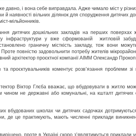
же давно, і вона себе виправдала. Адже чимало міст у різни
ви й наявності вільних ділянок для спорудження дитячих д
міст-мільйонників.
ання дитячих дошкільних закладів на перших поверхах 
тку інфраструктури у вже сформованій житловій забуд
тановлено граничну місткість закладу, тож вони можут
. Проте повністю задовольнити потребу жителів мікрорайон
вний архітектор проєктної компанії АІММ Олександр Прокоп
в та проєктувальників коментує розв’язання проблеми зі
хітектор Віктор Глєба вважає, що вбудовувати в житло мо
м чином не державні або комунальні, на кшталт дитячих с
аких вбудованих школах чи дитячих садочках дотримуютьс
аїни, де це практикують, мають численні приклади виникн
вирішено, проте в Україні скоро з’являтимуться приклади 