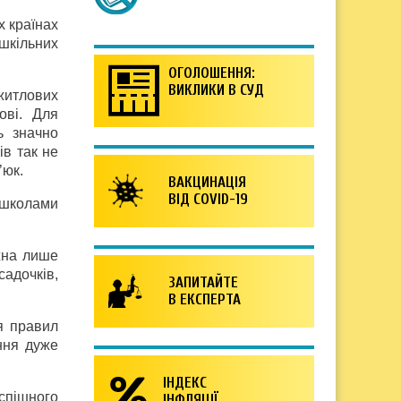
х країнах
ошкільних
ОГОЛОШЕННЯ:
ВИКЛИКИ В СУД
житлових
ові. Для
ь значно
ів так не
’юк.
ВАКЦИНАЦІЯ
ВІД COVID-19
 школами
жна лише
адочків,
ЗАПИТАЙТЕ
В ЕКСПЕРТА
я правил
ення дуже
ІНДЕКС
успішного
ІНФЛЯЦІЇ