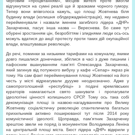
черговим «процвітанням», місцеві жителі проте змогли
відгукнутися на сумні реалії ще й зразками чорного гумору.
Тепер вони впівголоса кажуть, що площі Жовтнева біля
будинку влади (колишня облдержадміністрація), яку недавно
перейменували і назвали іменем загиблого лідера «ДНР»
Захарченка, пасує інша назва — Вереснева. Бо саме тут
обурені зростанням цін, безробіттям і злиднями люди ось-ось
можуть вдатися до акції протесту проти таких дій окупаційної
влади, влаштувавши революцію.
До речі, поминки за низькими тарифами на комуналку, якими
довго пишалися донеччани, збіглися в часі з дуже пишним і
пафосним вшануванням пам’яті Олександра Захарченка,
який загинув від потужного вибуху у кафе «Сепар» якраз рік
тому. На сам факт перейменування площі Жовтневої на його
честь у місті відреагували дуууже неоднозначно. Адже у
самопроголошеній «республіці» з подачі кремлівських
кураторів намагаються свято шанувати і пропагувати
ідеологічні цінності колишнього СРСР. Тому ось така собі
декомунізація площі із назвою-нагадуванням про Велику
Жовтневу соціалістичну революцію спантеличила багатьох
прихильників активно поширюваної тут після 2014 року
комуністичної ідеології. Щоправда, пам’ятник Захарченку
зрештою звели не поряд із монументом Володимира Леніна
на центральній площі міста. Бюст лідера «ДНР» відкрили у