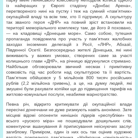
парку імені Ленінського комсомолу неподалік колись одного
із найкращих у Європі стадіону «Донбас Арена»,
перетвореного нині на пустку і теж на сумний «пам’ятник»
окупаційній владі та всім тим, хто її підтримує. А скульптуру
так званого героя «ДНР» на повний зріст встановили на
території меморіального комплексу там, де його й поховано,
— на кладовищі «Донецьке море». Само собою, тутешня
пропаганда повідомила про участь у пам’ятних жалобних
заходах іноземних делегацій з Росії, «ЛНР», Абхазії,
Південної Осетії. Безпосередньо жителі Донецька, які нині
виживають у важких умовах, створених саме за участі
колишнього глави «ДНР», на річницю відгукнулися стримано.
Найбільше обговорювали звичний несмак і примітивну
совковість під час роботи над скульптурою та її вартість.
Пам’ятник обійшовся у 5 мільйонів 800 тисяч російських
рублів (2,2 мільйона гривень), а це, на думку людей, які
змушені були рахувати копійки ще до підвищення тарифів на
житлово-комунальні послуги, неабияке марнотратство.
Певна річ, відкрито критикувати дії окупаційної влади
пересічні донеччани не дуже ризикують навіть анонімно. Зате
місцеві відомі опоненти нинішніх лідерів «республіки» та
всього «руского міра» не пошкодували дошкульних слів,
коментуючи вшанування й приписування неіснуючих заслуг
загиблому. Приміром, один із них ось так оцінив художню
вартість помпезного пам’ятника. «Найкраще «геніальність»