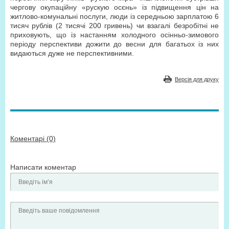
чергову окупаційну «рускую осєнь» із підвищення цін на
житлово-комунальні послуги, люди із середньою зарплатою 6
тисяч рублів (2 тисячі 200 гривень) чи взагалі безробітні не
приховують, що із настанням холодного осінньо-зимового
періоду перспективи дожити до весни для багатьох із них
видаються дуже не перспективними.
Версія для друку
Коментарі (0)
Написати коментар