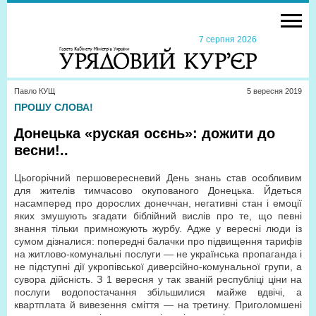
7 серпня 2026
Павло КУЩ
5 вересня 2019
ПРОШУ СЛОВА!
Донецька «руская осєнь»: дожити до
весни!..
Цьогорічний першовересневий День знань став особливим
для жителів тимчасово окупованого Донецька. Йдеться
насамперед про дорослих донеччан, негативні стан і емоції
яких змушують згадати біблійний вислів про те, що певні
знання тільки примножують журбу. Адже у вересні люди із
сумом дізналися: попередні балачки про підвищення тарифів
на житлово-комунальні послуги — не українська пропаганда і
не підступні дії укропівської диверсійно-комунальної групи, а
сувора дійсність. З 1 вересня у так званій республіці ціни на
послуги водопостачання збільшилися майже вдвічі, а
квартплата й вивезення сміття — на третину. Приголомшені