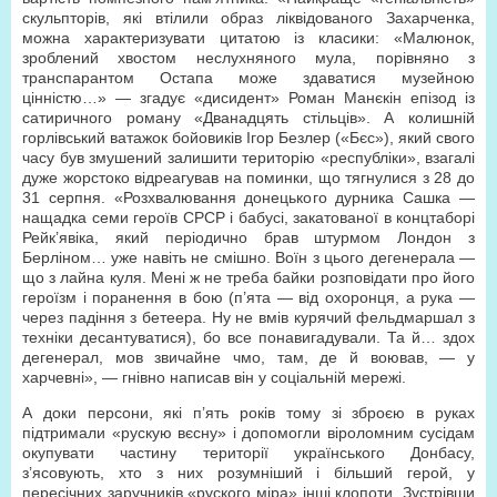
скульпторів, які втілили образ ліквідованого Захарченка,
можна характеризувати цитатою із класики: «Малюнок,
зроблений хвостом неслухняного мула, порівняно з
транспарантом Остапа може здаватися музейною
цінністю…» — згадує «дисидент» Роман Манєкін епізод із
сатиричного роману «Дванадцять стільців». А колишній
горлівський ватажок бойовиків Ігор Безлер («Бєс»), який свого
часу був змушений залишити територію «республіки», взагалі
дуже жорстоко відреагував на поминки, що тягнулися з 28 до
31 серпня. «Розхвалювання донецького дурника Сашка —
нащадка семи героїв СРСР і бабусі, закатованої в концтаборі
Рейк’явіка, який періодично брав штурмом Лондон з
Берліном… уже навіть не смішно. Воїн з цього дегенерала —
що з лайна куля. Мені ж не треба байки розповідати про його
героїзм і поранення в бою (п’ята — від охоронця, а рука —
через падіння з бетеера. Ну не вмів курячий фельдмаршал з
техніки десантуватися), бо все понавигадували. Та й… здох
дегенерал, мов звичайне чмо, там, де й воював, — у
харчевні», — гнівно написав він у соціальній мережі.
А доки персони, які п’ять років тому зі зброєю в руках
підтримали «рускую вєсну» і допомогли віроломним сусідам
окупувати частину території українського Донбасу,
з’ясовують, хто з них розумніший і більший герой, у
пересічних заручників «руского міра» інші клопоти. Зустрівши