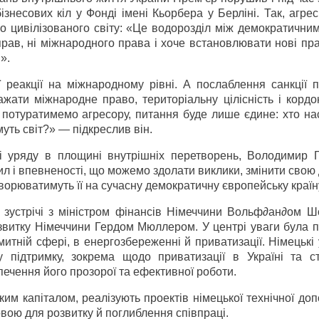
знесових кіл у Фонді імені Кьорбера у Берліні. Так, агре
го цивілізованого світу: «Це водорозділ між демократичним
прав, ні міжнародного права і хоче встановлювати нові пр
».
 реакції на міжнародному рівні. А послаблення санкції 
жати міжнародне право, територіальну цілісність і кордо
и потуратимемо агресору, питання буде лише єдине: хто н
уть світ?» — підкреслив він.
ті уряду в площині внутрішніх перетворень, Володимир 
ил і впевненості, що можемо здолати виклики, змінити свою
ворюватимуть її на сучасну демократичну європейську країн
о зустрічі з міністром фінансів Німеччини Вольф∂ан∂ом Ш
озвитку Німеччини Гердом Мюллером. У центрі уваги була 
итній сфері, в енергозбереженні й приватизації. Німецькі
у підтримку, зокрема щодо приватизації в Україні та с
ечення його прозорої та ефективної роботи.
ьким капіталом, реалізують проектів німецької технічної до
овою для розвитку й поглиблення співпраці.