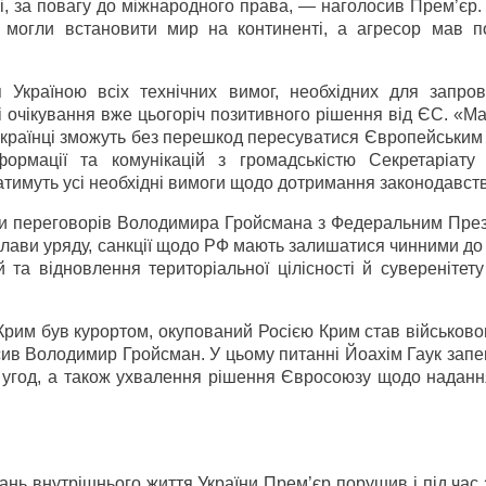
ті, за повагу до міжнародного права, — наголосив Прем’є
могли встановити мир на континенті, а агресор мав п
 Україною всіх технічних вимог, необхідних для запро
 очікування вже цьогоріч позитивного рішення від ЄС. «М
 українці зможуть без перешкод пересуватися Європейськи
рмації та комунікацій з громадськістю Секретаріат
атимуть усі необхідні вимоги щодо дотримання законодавст
ваги переговорів Володимира Гройсмана з Федеральним Пре
лави уряду, санкції щодо РФ мають залишатися чинними до
 та відновлення територіальної цілісності й суверенітету
 Крим був курортом, окупований Росією Крим став військов
осив Володимир Гройсман. У цьому питанні Йоахім Гаук зап
 угод, а також ухвалення рішення Євросоюзу щодо надання
нь внутрішнього життя України Прем’єр порушив і під час з