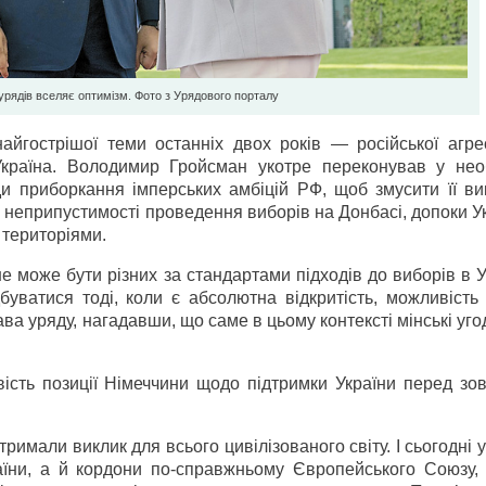
урядів вселяє оптимізм. Фото з Урядового порталу
айгострішої теми останніх двох років — російської агрес
країна. Володимир Гройсман укотре переконував у необ
ди приборкання імперських амбіцій РФ, щоб змусити її ви
а неприпустимості проведення виборів на Донбасі, допоки У
 територіями.
 може бути різних за стандартами підходів до виборів в Ук
уватися тоді, коли є абсолютна відкритість, можливість 
ава уряду, нагадавши, що саме в цьому контексті мінські уг
ість позиції Німеччини щодо підтримки України перед зо
римали виклик для всього цивілізованого світу. І сьогодні у
раїни, а й кордони по-справжньому Європейського Союзу,