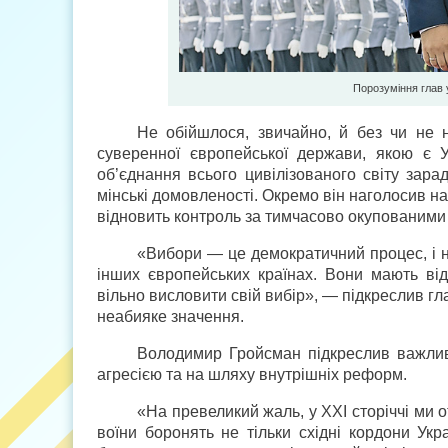
Порозуміння глав 
Не обійшлося, звичайно, й без чи не н
суверенної європейської держави, якою є У
об’єднання всього цивілізованого світу зара
мінські домовленості. Окремо він наголосив н
відновить контроль за тимчасово окупованими
«Вибори — це демократичний процес, і не
інших європейських країнах. Вони мають відб
вільно висловити свій вибір», — підкреслив гл
неабияке значення.
Володимир Гройсман підкреслив важлив
агресією та на шляху внутрішніх реформ.
«На превеликий жаль, у ХХІ сторіччі ми от
воїни боронять не тільки східні кордони Ук