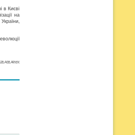
і в Києві
ізації на
 України,
еволюції
сія для друку