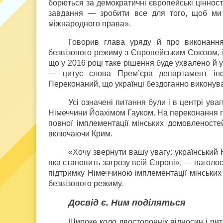
борються за демократичні європейські ціннос
завдання — зробити все для того, щоб ми 
міжнародного права».
Говорив глава уряду й про виконання
безвізового режиму з Європейським Союзом, і
що у 2016 році таке рішення буде ухвалено й
— цитує слова Прем’єра департамент інфо
Переконаний, що українці бездоганно виконув
Усі означені питання були і в центрі у
Німеччини Йоахімом Гауком. На переконання г
повної імплементації мінських домовленостей
включаючи Крим.
«Хочу звернути вашу увагу: український
яка становить загрозу всій Європі», — нагол
підтримку Німеччиною імплементації мінських
безвізового режиму.
Досвід є. Ним поділяться
Широке коло двосторонніх відносин і пита