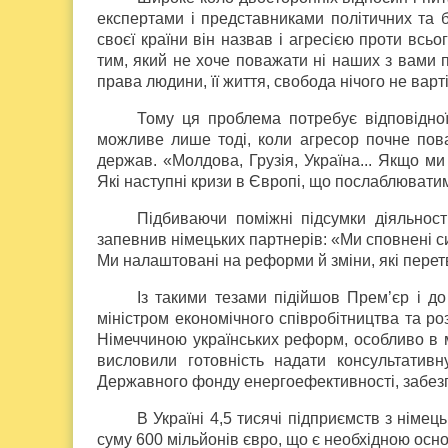
експертами і представниками політичних та бі
своєї країни він назвав і агресією проти всьо
тим, який не хоче поважати ні наших з вами 
права людини, її життя, свобода нічого не варті
Тому ця проблема потребує відповідної
можливе лише тоді, коли агресор почне пова
держав. «Молдова, Грузія, Україна... Якщо м
Які наступні кризи в Європі, що послаблюватим
Підбиваючи поміжні підсумки діяльнос
запевнив німецьких партнерів: «Ми сповнені с
Ми налаштовані на реформи й зміни, які перет
Із такими тезами підійшов Прем’єр і д
міністром економічного співробітництва та р
Німеччиною українських реформ, особливо в м
висловили готовність надати консультативн
Державного фонду енергоефективності, забезп
В Україні 4,5 тисячі підприємств з німец
суму 600 мільйонів євро, що є необхідною осн