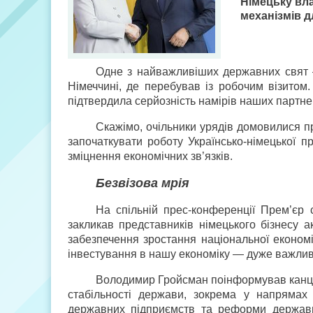
Німецьку вла
механізмів 
Одне з найважливіших державних свят 
Німеччині, де перебував із робочим візитом
підтвердила серйозність намірів наших партне
Скажімо, очільники урядів домовилися пр
започаткувати роботу Українсько-німецької п
зміцнення економічних зв’язків.
Безвізова мрія
На спільній прес-конференції Прем’єр 
закликав представників німецького бізнесу ак
забезпечення зростання національної економі
інвестування в нашу економіку — дуже важлив
Володимир Гройсман поінформував канцл
стабільності держави, зокрема у напрямах 
державних підприємств та реформи держав