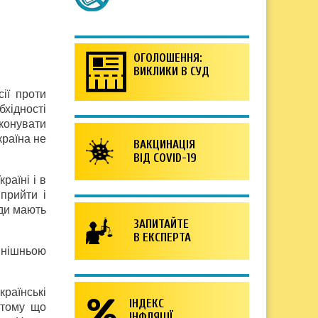
ОГОЛОШЕННЯ:
ВИКЛИКИ В СУД
ії проти
хідності
конувати
країна не
ВАКЦИНАЦІЯ
ВІД COVID-19
раїні і в
прийти і
оди мають
ЗАПИТАЙТЕ
В ЕКСПЕРТА
внішньою
країнські
ІНДЕКС
 тому що
ІНФЛЯЦІЇ