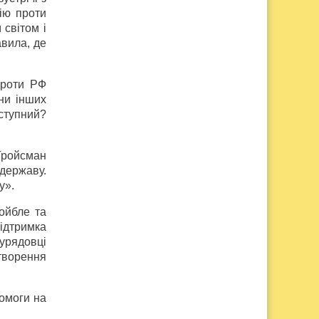
сію проти
 світом і
авила, де
проти РФ
ни інших
аступний?
Гройсман
 державу.
у».
ойбле та
підтримка
 урядовці
творення
помоги на