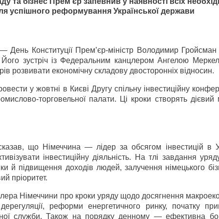
ду та бізнес Прем’єр запевнив у наявності всіх необхі
для успішного реформування Української держави
— День Конституції Прем’єр-міністр Володимир Гройсман 
. Його зустріч із Федеральним канцлером Ангелою Меркел
рів розвивати економічну складову двосторонніх відносин.
овести у жовтні в Києві Другу спільну інвестиційну конфе
ромислово-торговельної палати. Ці кроки створять дієвий
сказав, що Німеччина — лідер за обсягом інвестицій в У
тивізувати інвестиційну діяльність. На тлі завдання уряд
ки й підвищення доходів людей, залучення німецького біз
ий пріоритет.
ера Німеччини про кроки уряду щодо досягнення макроеко
дерегуляції, реформи енергетичного ринку, початку прив
ної служби. Також на порядку денному — ефективна бо