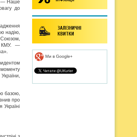
р. — Наше
овагу до
вадження
ЗАЛІЗНИЧНІ
аю надію,
КВИТКИ
м Союзом,
у КМУ. —
ва».
Ми в Google+
зидентом
 моменту
 України,
ою базою,
евнив про
 Україні
устрічі з