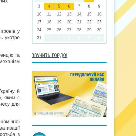
дних
3
4
5
6
7
8
9
10
11
12
13
14
15
16
17
18
19
20
21
22
23
24
25
26
27
28
29
30
провів у
ь укотре
31
1
2
3
4
5
6
ЗВУЧИТЬ ГОРДО!
ренцію та
 механізм
країну й
у, яким є
несу для
номічної
атизації
ротьба з