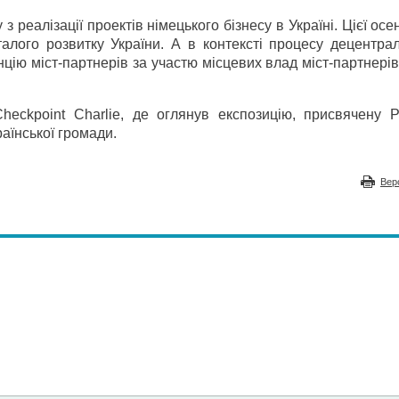
реалізації проектів німецького бізнесу в Україні. Цієї осен
талого розвитку України. А в контексті процесу децентрал
цію міст-партнерів за участю місцевих влад міст-партнерів
eckpoint Charlie, де оглянув експозицію, присвячену Р
раїнської громади.
Вер