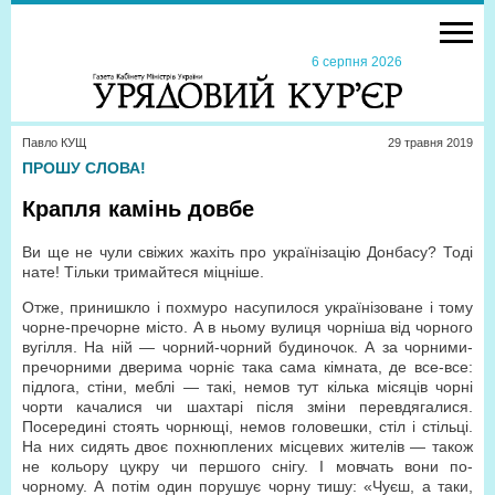
6 серпня 2026
Павло КУЩ
29 травня 2019
ПРОШУ СЛОВА!
Крапля камінь довбе
Ви ще не чули свіжих жахіть про українізацію Донбасу? Тоді
нате! Тільки тримайтеся міцніше.
Отже, принишкло і похмуро насупилося українізоване і тому
чорне-пречорне місто. А в ньому вулиця чорніша від чорного
вугілля. На ній — чорний-чорний будиночок. А за чорними-
пречорними дверима чорніє така сама кімната, де все-все:
підлога, стіни, меблі — такі, немов тут кілька місяців чорні
чорти качалися чи шахтарі після зміни перевдягалися.
Посередині стоять чорнющі, немов головешки, стіл і стільці.
На них сидять двоє похнюплених місцевих жителів — також
не кольору цукру чи першого снігу. І мовчать вони по-
чорному. А потім один порушує чорну тишу: «Чуєш, а таки,