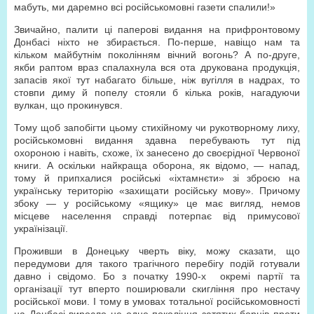
мабуть, ми даремно всі російськомовні газети спалили!»
Звичайно, палити ці паперові видання на прифронтовому
Донбасі ніхто не збирається. По-перше, навіщо нам та
кільком майбутнім поколінням вічний вогонь? А по-друге,
якби раптом враз спалахнула вся ота друкована продукція,
запасів якої тут набагато більше, ніж вугілля в надрах, то
стовпи диму й попелу стояли б кілька років, нагадуючи
вулкан, що прокинувся.
Тому щоб запобігти цьому стихійному чи рукотворному лиху,
російськомовні видання здавна перебувають тут під
охороною і навіть, схоже, їх занесено до своєрідної Червоної
книги. А оскільки найкраща оборона, як відомо, — напад,
тому й припхалися російські «іхтамнєти» зі зброєю на
українську територію «захищати російську мову». Причому
збоку — у російському «ящику» це має вигляд, немов
місцеве населення справді потерпає від примусової
українізації.
Проживши в Донецьку чверть віку, можу сказати, що
передумови для такого трагічного перебігу подій готували
давно і свідомо. Бо з початку 1990-х окремі партії та
організації тут вперто поширювали скигління про нестачу
російської мови. І тому в умовах тотальної російськомовності