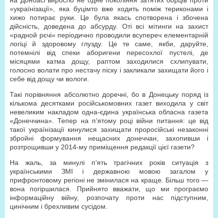
на Донбасі виросло не одне покоління затятих борців проти
«українізації», яка буцімто вже ходить поміж териконами і
хижо потирає руки. Це була якась спотворена і збочена
дійсність, доведена до абсурду. Оті всі мітинги на захист
«радной рєчі» періодично проводили всупереч елементарній
логіці й здоровому глузду. Це те саме, якби, даруйте,
потемнілі від спеки аборигени пересохлої пустелі, де
місяцями катма дощу, раптом заходилися схлипувати,
голосно волати про нестачу піску і закликали захищати його і
себе від дощу чи вологи.
Такі порівняння абсолютно доречні, бо в Донецьку поряд із
кількома десятками російськомовних газет виходила у світ
невеликим накладом одна-єдина українська обласна газета
«Донеччина». Тепер на п’ятому році війни питання: це від
такої українізації кинулися захищати проросійські незаконні
збройні формування нещасних донеччан, захопивши і
розтрощивши у 2014-му приміщення редакції цієї газети?
На жаль, за минулі п’ять трагічних років ситуація з
українськими ЗМІ і державною мовою загалом у
прифронтовому регіоні не змінилася на краще. Більш того —
вона погіршилася. Прийнято вважати, що ми програємо
інформаційну війну, розпочату проти нас підступним,
цинічним і брехливим сусідом.