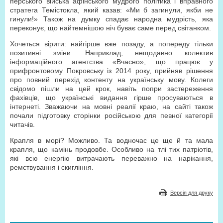
перського війська афінського мудрого політика і вправного
стратега Темістокла, який казав: «Ми б загинули, якби не
гинули!» Також на думку спадає народна мудрість, яка
переконує, що найтемнішою ніч буває саме перед світанком.
Хочеться вірити: найгірше вже позаду, а попереду тільки
позитивні зміни. Наприклад, нещодавно колектив
інформаційного агентства «Вчасно», що працює у
прифронтовому Покровську із 2014 року, прийняв рішення
про повний перехід контенту на українську мову. Колеги
свідомо пішли на цей крок, навіть попри застереження
фахівців, що українські видання гірше просуваються в
інтернеті. Зважаючи на мовні реалії краю, на сайті також
почали підготовку сторінки російською для певної категорії
читачів.
Крапля в морі? Можливо. Та водночас це ще й та мала
крапля, що камінь продовбе. Особливо на тлі тих патріотів,
які всю енергію витрачають переважно на нарікання,
ремствування і скигління.
Версія для друку