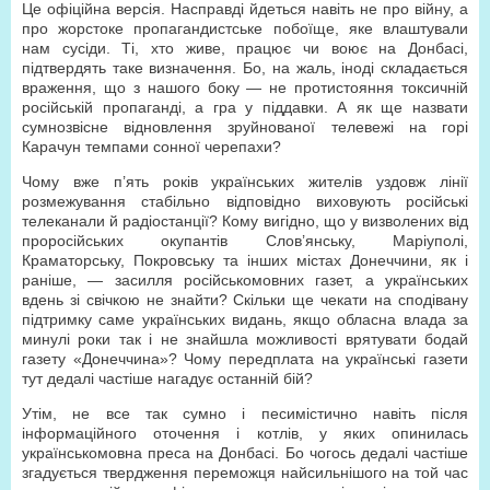
Це офіційна версія. Насправді йдеться навіть не про війну, а
про жорстоке пропагандистське побоїще, яке влаштували
нам сусіди. Ті, хто живе, працює чи воює на Донбасі,
підтвердять таке визначення. Бо, на жаль, іноді складається
враження, що з нашого боку — не протистояння токсичній
російській пропаганді, а гра у піддавки. А як ще назвати
сумнозвісне відновлення зруйнованої телевежі на горі
Карачун темпами сонної черепахи?
Чому вже п’ять років українських жителів уздовж лінії
розмежування стабільно відповідно виховують російські
телеканали й радіостанції? Кому вигідно, що у визволених від
проросійських окупантів Слов’янську, Маріуполі,
Краматорську, Покровську та інших містах Донеччини, як і
раніше, — засилля російськомовних газет, а українських
вдень зі свічкою не знайти? Скільки ще чекати на сподівану
підтримку саме українських видань, якщо обласна влада за
минулі роки так і не знайшла можливості врятувати бодай
газету «Донеччина»? Чому передплата на українські газети
тут дедалі частіше нагадує останній бій?
Утім, не все так сумно і песимістично навіть після
інформаційного оточення і котлів, у яких опинилась
українськомовна преса на Донбасі. Бо чогось дедалі частіше
згадується твердження переможця найсильнішого на той час