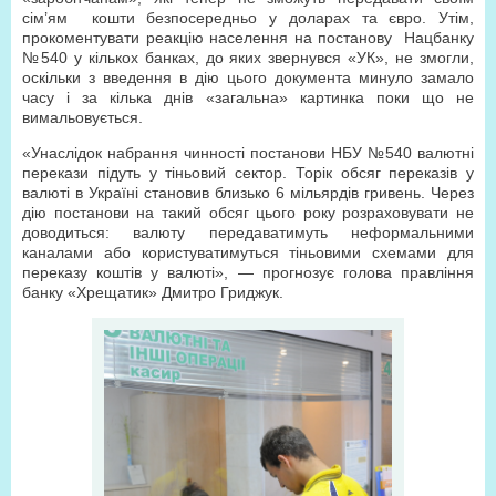
сім’ям
кошти безпосередньо у доларах та євро. Утім,
прокоментувати реакцію населення на постанову
Нацбанку
№540 у кількох банках, до яких звернувся «УК», не змогли,
оскільки з введення в дію цього документа минуло замало
часу і за кілька днів «загальна» картинка поки що не
вимальовується.
«Унаслідок набрання чинності постанови НБУ №540 валютні
перекази підуть у тіньовий сектор. Торік обсяг переказів у
валюті в Україні становив близько 6 мільярдів гривень. Через
дію постанови на такий обсяг цього року розраховувати не
доводиться: валюту передаватимуть неформальними
каналами або користуватимуться тіньовими схемами для
переказу коштів у валюті», — прогнозує голова правління
банку «Хрещатик» Дмитро Гриджук.