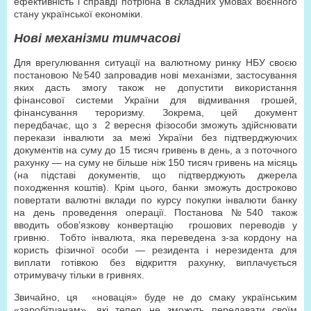
ефективність і справді потрібна в складних умовах воєнного
стану української економіки.
Нові механізми тимчасові
Для врегулювання ситуації на валютному ринку НБУ своєю
постановою №540 запровадив нові механізми, застосування
яких дасть змогу також не допустити використання
фінансової системи України для відмивання грошей,
фінансування тероризму. Зокрема, цей документ
передбачає, що з
2 вересня фізособи зможуть здійснювати
перекази інвалюти за межі України без підтверджуючих
документів на суму до 15 тисяч гривень в день, а з поточного
рахунку — на суму не більше ніж 150 тисяч гривень на місяць
(на підставі документів, що підтверджують джерела
походження коштів). Крім цього, банки зможуть достроково
повертати валютні вклади по курсу покупки інвалюти банку
на день проведення операції. Постанова №540 також
вводить обов’язкову конвертацію
грошових переводів у
гривню.
Тобто інвалюта, яка переведена з-за кордону на
користь фізичної особи — резидента і нерезидента для
виплати готівкою без відкриття рахунку, виплачується
отримувачу тільки в гривнях.
Звичайно, ця
«новація» буде не до смаку українським
«заробітчанам», які тепер не зможуть передавати своїм