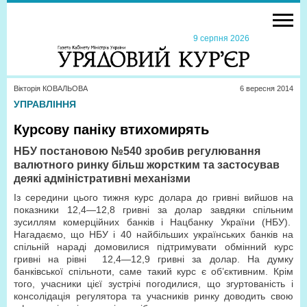
9 серпня 2026
Вікторія КОВАЛЬОВА
6 вересня 2014
УПРАВЛІННЯ
Курсову паніку втихомирять
НБУ постановою №540 зробив регулювання
валютного ринку більш жорстким та застосував
деякі адміністративні механізми
Із середини цього тижня курс долара до гривні вийшов на
показники 12,4—12,8 гривні за долар завдяки спільним
зусиллям комерційних банків і Нацбанку України (НБУ).
Нагадаємо, що НБУ і 40 найбільших українських банків на
спільній нараді домовилися підтримувати обмінний курс
гривні на рівні
12,4—12,9 гривні за долар. На думку
банківської спільноти, саме такий курс є об’єктивним. Крім
того, учасники цієї зустрічі погодилися, що згуртованість і
консолідація регулятора та учасників ринку доводить свою