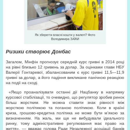
Як зберегти власні кошти у валюті? Фото
Володимира ЗAЇКИ
Ризики створює Донбас
Загалом, Мінфін прогнозує середній курс гривні в 2014 році
на рівні близько 12 гривень за долар. За оцінками глави НБУ
Валерії Гонтаревої, збалансованим є курс гривні 11,5—11,9
гривні за долар, а його падіння викликане панічною реакцією
на події на сході.
«Якщо проаналізувати останні дії Нацбанку в напрямку
курсової стабілізації, то очевидно, що регулятор зробив ринок
більш жорстким. Не можна ставити знак рівності між
жорсткою політикою та поганою політикою. Коли в країні
криза, грошово-кредитна політика не може бути м’якою за
визначенням. На жаль, ми ще не вибудували ідеального
ринку, тому адміністративне регулювання має право на
життя», — вважає голова Ради Незалежної асоціації банків