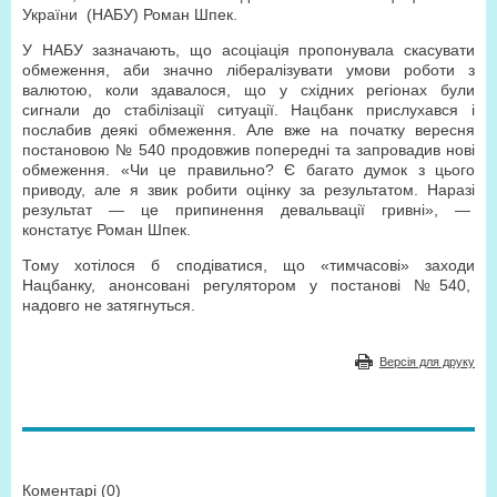
України
(НАБУ) Роман Шпек.
У НАБУ зазначають, що асоціація пропонувала скасувати
обмеження, аби значно лібералізувати умови роботи з
валютою, коли здавалося, що у східних регіонах були
сигнали до стабілізації ситуації. Нацбанк прислухався і
послабив деякі обмеження. Але вже на початку вересня
постановою № 540 продовжив попередні та запровадив нові
обмеження. «Чи це правильно? Є багато думок з цього
приводу, але я звик робити оцінку за результатом. Наразі
результат — це припинення девальвації гривні», —
констатує Роман Шпек.
Тому хотілося б сподіватися, що «тимчасові» заходи
Нацбанку, анонсовані регулятором у постанові №540,
надовго не затягнуться.
Версія для друку
Коментарі (0)