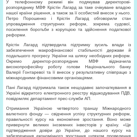
У телефонному режимі він подякував директорові-
розпоряднику МВФ Крістін Лагард за таке очікуване владою
нашої країни рішення, а також за її особистий внесок у нього.
Петро Порошенко і Крістін Лагард обговорили стан
упровадження структурних реформ, зокрема судової,
посилення боротьби з корупцією та здійснення податкової
реформи.
Крістін Лагард підтвердила підтримку зусиль влади із
забезпечення макрофінансової стабільності держави й
подальшого прогресу України на шляху необхідних реформ.
Окремо директор-розпорядник МВФ відзначила
високопрофесійну роботу голови Національного банку
Валерії Гонтаревої та її внесок у результативну співпрацю з
міжнародними фінансовими організаціями.
Пані Лагард підтримала також нещодавнє започаткування в
Україні відкритого електронного реєстру відшкодування ПДВ,
повідомляє департамент прес-служби АП.
Отримання Україною четвертого траншу Міжнародного
валютного фонду — свідчення успіху структурних реформ,
правильності курсу на економічне зростання. Воно може
привернути великих іноземних інвесторів у країну. «Це
підтвердження довіри до України, до нашого курсу на
забезпечення економічного зростання шляхом проведення