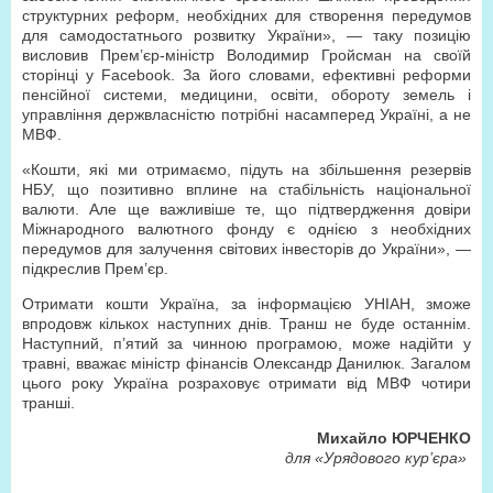
структурних реформ, необхідних для створення передумов
для самодостатнього розвитку України», — таку позицію
висловив Прем’єр-міністр Володимир Гройсман на своїй
сторінці у Facebook. За його словами, ефективні реформи
пенсійної системи, медицини, освіти, обороту земель і
управління держвласністю потрібні насамперед Україні, а не
МВФ.
«Кошти, які ми отримаємо, підуть на збільшення резервів
НБУ, що позитивно вплине на стабільність національної
валюти. Але ще важливіше те, що підтвердження довіри
Міжнародного валютного фонду є однією з необхідних
передумов для залучення світових інвесторів до України», —
підкреслив Прем’єр.
Отримати кошти Україна, за інформацією УНІАН, зможе
впродовж кількох наступних днів. Транш не буде останнім.
Наступний, п’ятий за чинною програмою, може надійти у
травні, вважає міністр фінансів Олександр Данилюк. Загалом
цього року Україна розраховує отримати від МВФ чотири
транші.
Михайло ЮРЧЕНКО
для «Урядового кур’єра»