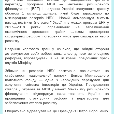
перегляду програми МВФ — механізм розширеного
фінансування (EFF) і надання Україні наступного траншу
обсягом 1 мільярд доларів, який буде зараховано до
міжнародних резервів НБУ. Новий меморандум містить
виклад політики й стратегії України в межах програм EFF у
2017—2018 роках, спрямованих на забезпечення
економічного зростання країни шляхом проведення
структурних реформ і створення умов для самодостатнього
розвитку.
Надання чергового траншу означає, що обидві сторони
дотримуються своїх зобов’язань, а фонд позитивно оцінює
реформи, впроваджувані в нашій країні, повідомляє прес-
служба Мінфіну.
Збільшення резервів НБУ позитивно позначиться на
стабільності національної валюти. Довіра Міжнародного
валютного фонду — одна з необхідних передумов для
залучення світових інвесторів до України. Продовження
співпраці України та МВФ у межах Механізму розширеного
фінансування підтверджує налаштованість України на
проведення структурних реформ і перетворень для
забезпечення сталого розвитку.
Оперативно відреагував на це Президент Петро Порошенко.