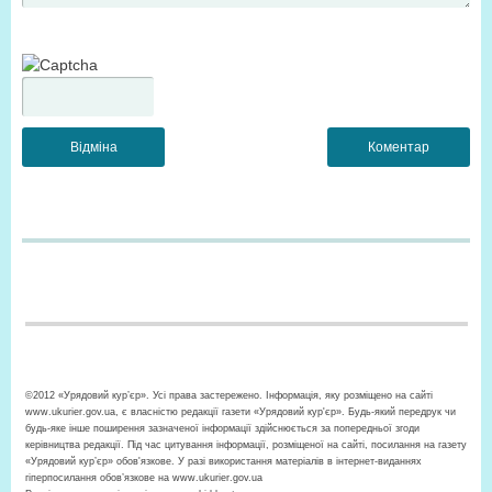
©2012 «Урядовий кур’єр». Усі права застережено. Інформація, яку розміщено на сайті
www.ukurier.gov.ua, є власністю редакції газети «Урядовий кур'єр». Будь-який передрук чи
будь-яке інше поширення зазначеної інформації здійснюється за попередньої згоди
керівництва редакції. Під час цитування інформації, розміщеної на сайті, посилання на газету
«Урядовий кур’єр» обов'язкове. У разі використання матеріалів в інтернет-виданнях
гіперпосилання обов’язкове на www.ukurier.gov.ua