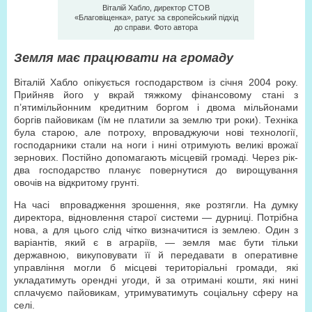
Віталій Хабло, директор СТОВ
«Благовіщенка», ратує за європейський підхід
до справи. Фото автора
Земля має працювати на громаду
Віталій Хабло опікується господарством із січня 2004 року.
Прийняв його у вкрай тяжкому фінансовому стані з
п’ятимільйонним кредитним боргом і двома мільйонами
боргів пайовикам (їм не платили за землю три роки). Техніка
була старою, але потроху, впроваджуючи нові технології,
господарники стали на ноги і нині отримують великі врожаї
зернових. Постійно допомагають місцевій громаді. Через рік-
два господарство планує повернутися до вирощування
овочів на відкритому грунті.
На часі впровадження зрошення, яке розтягли. На думку
директора, відновлення старої системи — дурниці. Потрібна
нова, а для цього слід чітко визначитися із землею. Один з
варіантів, який є в аграріїв, — земля має бути тільки
державною, викуповувати її й передавати в оперативне
управління могли б місцеві територіальні громади, які
укладатимуть орендні угоди, й за отримані кошти, які нині
сплачуємо пайовикам, утримуватимуть соціальну сферу на
селі.