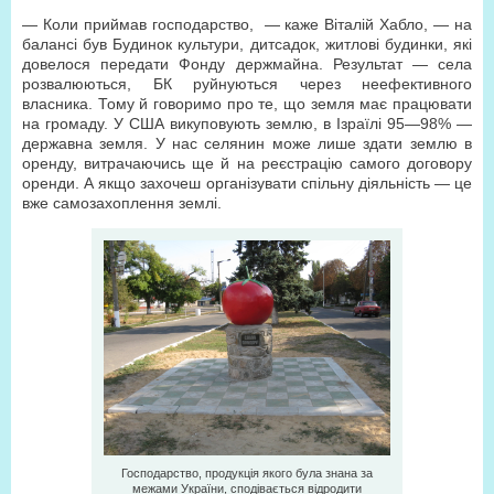
— Коли приймав господарство, — каже Віталій Хабло, — на
балансі був Будинок культури, дитсадок, житлові будинки, які
довелося передати Фонду держмайна. Результат — села
розвалюються, БК руйнуються через неефективного
власника. Тому й говоримо про те, що земля має працювати
на громаду. У США викуповують землю, в Ізраїлі 95—98% —
державна земля. У нас селянин може лише здати землю в
оренду, витрачаючись ще й на реєстрацію самого договору
оренди. А якщо захочеш організувати спільну діяльність — це
вже самозахоплення землі.
Господарство, продукція якого була знана за
межами України, сподівається відродити