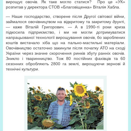
вирощує овочів. Як таке могло статися? Про це «УК»
розпитав у директора СТОВ «Благовіщенка» Віталія Хабла.
— Наше господарство, створене після Другої світової війни,
займалося овочівництвом на відкритому та закритому ∂рунті,
— каже Віталій Григорович. — А в 1990-ті роки криза
підкосила підприємство, і ми не могли дотримуватися
напрацьованої технології вирощування овочів, бо зароблених
коштів вистачало хіба що на пально-мастильні матеріали.
Овочівництво остаточно закинули після початку АТО на сході
України через значне скорочення ринків збуту ранніх овочів.
Зникло і тваринництво. Тож 80 постійних фахівців та 60
сезонних обробляють 2800 га землі, вирощуючи зернові й
технічні культури.