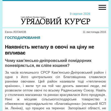
9 серпня 2026
Євген ЛОГАНОВ
11 листопада 2016
ГОСПОДАРЮВАННЯ
Наявність металу в овочі на ціну не
впливає
Чому кам’янсько-дніпровський помідорник
поневіряється, як сліпе кошеня?
За часів колишнього СРСР Кам’янсько-Дніпровський район і
одне з його центральних сіл Благовіщенка славилися
ранніми овочами. Цей район називали тоді «тепличною
країною», і жили тут на той час досить заможні люди, які
розвозили оптом овочі по всьому Радянському Союзу. Навіть
у столичних магазинах та ринках красувалася його продукція.
Нині ж місцеве сільськогосподарське товариство з
обмеженою відповідальністю «Благовіщенка» (колишній КСП
ім. Леніна), що працює на теренах Запорізької області, не