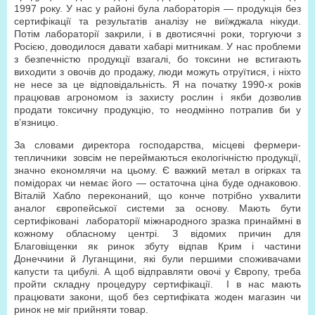
1997 року. У нас у районі була лабораторія — продукція без
сертифікації та результатів аналізу не виїжджала нікуди.
Потім лабораторії закрили, і в двотисячні роки, торгуючи з
Росією, доводилося давати хабарі митникам. У нас проблеми
з безпечністю продукції взагалі, бо токсини не встигають
виходити з овочів до продажу, люди можуть отруїтися, і ніхто
не несе за це відповідальність. Я на початку 1990-х років
працював агрономом із захисту рослин і якби дозволив
продати токсичну продукцію, то неодмінно потрапив би у
в’язницю.
За словами директора господарства, місцеві фермери-
тепличники зовсім не переймаються екологічністю продукції,
значно економлячи на цьому. Є важкий метал в огірках та
помідорах чи немає його — остаточна ціна буде однаковою.
Віталій Хабло переконаний, що конче потрібно ухвалити
аналог європейської системи за основу. Мають бути
сертифіковані лабораторії міжнародного зразка принаймні в
кожному обласному центрі. З відомих причин для
Благовіщенки як ринок збуту відпав Крим і частини
Донеччини й Луганщини, які були першими споживачами
капусти та цибулі. А щоб відправляти овочі у Європу, треба
пройти складну процедуру сертифікації. І в нас мають
працювати закони, щоб без сертифіката жоден магазин чи
ринок не міг прийняти товар.