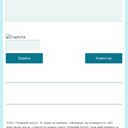
©2012 «Урядовий кур’єр». Усі права застережено. Інформація, яку розміщено на сайті
www.ukurier.gov.ua, є власністю редакції газети «Урядовий кур'єр». Будь-який передрук чи