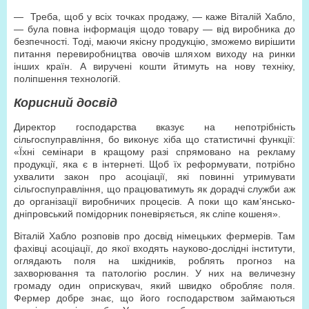
— Треба, щоб у всіх точках продажу, — каже Віталій Хабло,
— була повна інформація щодо товару — від виробника до
безпечності. Тоді, маючи якісну продукцію, зможемо вирішити
питання перевиробництва овочів шляхом виходу на ринки
інших країн. А виручені кошти йтимуть на нову техніку,
поліпшення технологій.
Корисний досвід
Директор господарства вказує на непотрібність
сільгоспуправління, бо виконує хіба що статистичні функції:
«Їхні семінари в кращому разі спрямовано на рекламу
продукції, яка є в інтернеті. Щоб їх реформувати, потрібно
ухвалити закон про асоціації, які повинні утримувати
сільгоспуправління, що працюватимуть як дорадчі служби аж
до організації виробничих процесів. А поки що кам’янсько-
дніпровський помідорник поневіряється, як сліпе кошеня».
Віталій Хабло розповів про досвід німецьких фермерів. Там
фахівці асоціації, до якої входять науково-дослідні інститути,
оглядають поля на шкідників, роблять прогноз на
захворювання та патологію рослин. У них на величезну
громаду один оприскувач, який швидко обробляє поля.
Фермер добре знає, що його господарством займаються