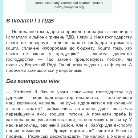
колишню славу «тепличної країни». Фото з
сайту wikipedia.org
Є нюанси і з ПДВ
— Нещодавно господарство провело операцію із пшеницею
і сплатило мільйони гривень ПДВ, з яких 1 січня господарству
нічого не повернуть, тоді як панове трейдери отримають
кошти, сплачені хліборобами до бюджету. Кошти тому, хто
нічого не вклав у продукцію? — запитує директор
господарства. — Такі закони проштовхують лобісти, які
сидять у Верховній Раді. Гроші потім осідають в офшорах. А
проблеми залишаються у виробників.
Без контролю ніяк
— Хотілося б більше уваги сільському господарству від
держави, — веде далі директор товариства, — але нинішні
наші керівники, на жаль, не дуже відрізняються від колишніх
у плані стратегії, займаючись латанням дірок, весь час
переміщуючи якісь грошові потоки. А починати треба із
законодавства, ухваливши закони, які допоможуть розвитку. У
нас, наприклад, овочевий район. Але є бар’єр для експорту
наших помідорів — бракує нормальної системи безпеки
продукції. Радянські держстандарти трималися в Україні до