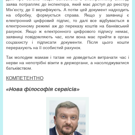
заява потрапляє до інспектора, який має доступ до реєстру
Мін’юсту, де її верифікують. А потім цей документ надходить
на обробку, формується справа. Якщо у заявниці є
електронний цифровий підпис, то далі все відбувається в
електронному режимі аж до переказу коштів на банківський
рахунок. Якщо ж електронного цифрового підпису немає,
заявниці повідомляють час, коли вона має прийти в орган
соцзахисту і підписати документи. Після цього кошти
перерахують на її особистий рахунок.
Так молодим мамам і татам не доведеться витрачати час і
нерви на непотрібні візити в держорга­ни, а насолоджуватися
батьківством.
КОМПЕТЕНТНО
«Нова філософія сервісів»