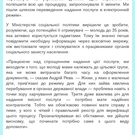
поліпшити всю цю процедуру, запропонували її змінити. Ми
пішли шляхом переведення надання послуги в електронний
режим».
У Міністерстві соціальної політики вирішили це зробити,
розуміючи, що потенційні її отримувачі — молодь до 35 років,
яка активно користується гаджетами. Тому їм значно легше
повідомити необхідну інформацію через всесвітню мережу,
ніж вистоювати черги і спілкуватися з працівниками органів
соціального захисту населення.
«Працюючи над спрощенням надання цієї послуги, ми
виходили з того, що молоді мами належать до цільової групи,
яка не може витрачати багато часу на оформлення
документів, — сказав Андрій Рева. — Жінки, у яких є маленькі
діти, прив’язані до режиму дня. Для них зайва хвилина
перебування в органах державної влади — проблема навіть з
точки зору харчування дитини. Третя дуже важлива річ для
надання якісної послуги — потрібно мати надійних
контрагентів. Тобто ми обов’язково повинні мати справу з
тими, у кого є чіткий і правильний реєстр для верифікації
цього процесу. Проаналізувавши всі обставини, ми дійшли
висновку, що починати потрібно саме з цього виду
допомоги».