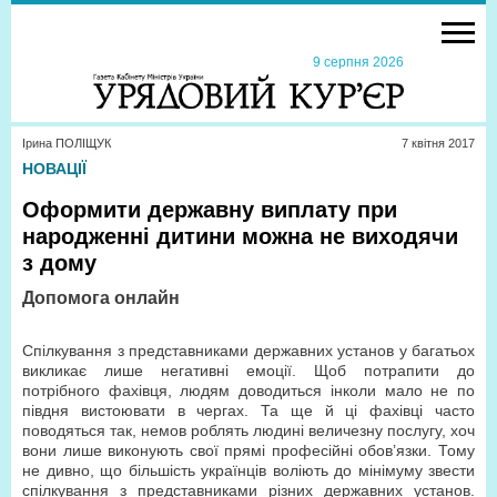
9 серпня 2026
Ірина ПОЛІЩУК
7 квiтня 2017
НОВАЦІЇ
Оформити державну виплату при
народженні дитини можна не виходячи
з дому
Допомога онлайн
Спілкування з представниками державних установ у багатьох
викликає лише негативні емоції. Щоб потрапити до
потрібного фахівця, людям доводиться інколи мало не по
півдня вистоювати в чергах. Та ще й ці фахівці часто
поводяться так, немов роб­лять людині величезну послугу, хоч
вони лише виконують свої прямі професійні обов’язки. Тому
не дивно, що більшість українців воліють до мінімуму звести
спілкування з представниками різних державних установ.