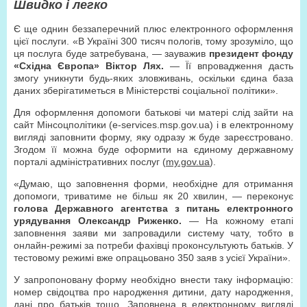
Швидко і легко
Є ще однин беззаперечний плюс електронного оформлення
цієї послуги. «В Україні 300 тисяч пологів, тому зрозуміло, що
ця послуга буде затребувана, — зауважив
президент фонду
«Східна Європа» Віктор Лях.
— Її впровадження дасть
змогу уникнути будь-яких зловживань, оскільки єдина база
даних зберігатиметься в Міністерстві соціальної політики».
Для оформлення допомоги батькові чи матері слід зайти на
сайт Мінсоцполітики (e-services.msp.gov.ua) і в електрон­ному
вигляді заповнити форму, яку одразу ж буде зареєстровано.
Згодом її можна буде оформити на єдиному державному
порталі адміністративних послуг (
my.gov.ua
).
«Думаю, що заповнен­ня форми, необхідне для отримання
допомоги, триватиме не більш як 20 хвилин, — переконує
голова Державного агентства з питань електронного
урядування Олександр Риженко.
— На кожному етапі
заповнення заяви ми запровадили систему чату, тобто в
онлайн-режимі за потреби фахівці проконсультують батьків. У
тестовому режимі вже опрацьовано 350 заяв з усієї України».
У запропоновану форму необхідно внести таку інформацію:
номер свідоцтва про народження дитини, дату народження,
дані про батьків тощо. Заповнена в електронному вигляді