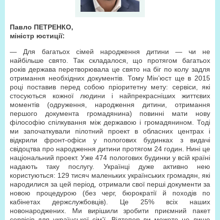
Павло ПЕТРЕНКО,
міністр юстиції:
— Для багатьох сімей народження дитини — чи не
найбільше свято. Так складалося, що протягом багатьох
років держава перетворювала це свято на біг по колу задля
отримання необхідних документів. Тому Мін’юст ще в 2015
році поставив перед собою пріоритетну мету: сервіси, які
стосуються кожної людини і найпрекрасніших життєвих
моментів (одруження, народження дитини, отримання
першого документа громадянина) повинні мати нову
філософію спілкування між державою і громадянином. Тоді
ми започаткували пілотний проект в обласних центрах і
відкрили фронт-офіси у пологових будинках з видачі
свідоцтва про народження дитини протягом 24 годин. Нині це
національний проект. Уже 474 пологових будинки у всій країні
надають таку послугу. Українці дуже активно нею
користуються: 129 тисяч маленьких українських громадян, які
народилися за цей період, отримали свої перші документи за
новою процедурою (без черг, бюрократії й походів по
кабінетах держслужбовців). Це 25% всіх наших
новонароджених. Ми вирішили зробити приємний пакет
сервісів для української сім’ї. Відтепер ви можете не лише