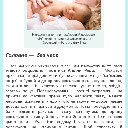
Народження дитини – найкращий період для
сім’ї, який не повинна затьмарювати
бюрократія. Фото з сайту 5.ua
Головне — без черг
«Таку допомогу отримують жінки, які народжують, — каже
міністр соціальної політики Андрій Рева.
— Механізм
призначення цієї допомоги був класичним: жінці обов’язково
потрібно було йти до органу соціального захисту населення,
стояти в черзі й вислуховувати «вас тут не стояло, зайдіть
завтра» тощо. Перенервувавши і врешті потрапивши на
прийом до фахівця, треба було написати заяву, надати
необхідні документи. Якщо нічого не забули — добре, інакше
доведеться йти і доносити документи. Потім необхідно піти в
банк, відкрити рахунок і знову повернутись до органу
соціального захисту й повідомити його номер. І лише після
цього можна було йти додому і чекати на кошти, які
перекажуть на утримання дитини. Щоб спростити й