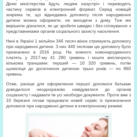
Деякі міністерства йдуть людям назустріч і переводять
частину сервісів в електронний формат. Серед новацій
зокрема те, що віднедавна допомогу після народження
дитини можна оформити, не виходячи з дому. Тож ми
вирішили дізнатися, як це зробити швидко і без спілкування з
представниками органів соціального захисту населення.
Нині в Україні 1 мільйон 346 тисяч жінок отримують допомогу
при народженні дитини. З них 440 тисячам цю допомогу було
призначено в 2016 році. На кожного новонародженого
платять у 2017-му 41 280 гривень і кошти виплачують
кількома траншами: перший — 10 320 гривень, потім
щомісяця до досягнення дитиною трьох років — по 860
гривень.
Отже, раніше для оформлення першої допомоги батькам
доводилося неодноразово навідуватися до органів
соцзахисту і надавати їм усі необхідні документи. Проте вже з
10 березня почав працювати новий сервіс із призначення
допомоги при народженні дитини в електронному режимі.