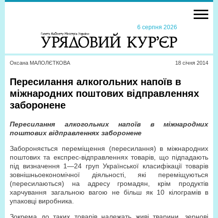
6 серпня 2026
Оксана МАЛОЛЄТКОВА
18 сiчня 2014
Пересилання алкогольних напоїв в
міжнародних поштових відправленнях
заборонене
Пересилання алкогольних напоїв в міжнародних
поштових відправленнях заборонене
Забороняється переміщення (пересилання) в міжнародних
поштових та експрес-відправленнях товарів, що підпадають
під визначення 1—24 груп Української класифікації товарів
зовнішньоекономічної діяльності, які переміщуються
(пересилаються) на адресу громадян, крім продуктів
харчування загальною вагою не більш як 10 кілограмів в
упаковці виробника.
Зокрема до таких товарів належать живі тварини, зернові