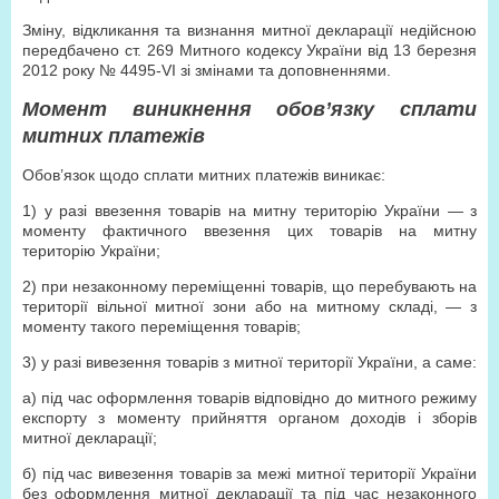
Зміну, відкликання та визнання митної декларації недійсною
передбачено ст. 269 Митного кодексу України від 13 березня
2012 року № 4495-VI зі змінами та доповненнями.
Момент виникнення обов’язку сплати
митних платежів
Обов’язок щодо сплати митних платежів виникає:
1) у разі ввезення товарів на митну територію України — з
моменту фактичного ввезення цих товарів на митну
територію України;
2) при незаконному переміщенні товарів, що перебувають на
території вільної митної зони або на митному складі, — з
моменту такого переміщення товарів;
3) у разі вивезення товарів з митної території України, а саме:
а) під час оформлення товарів відповідно до митного режиму
експорту з моменту прийняття органом доходів і зборів
митної декларації;
б) під час вивезення товарів за межі митної території України
без оформлення митної декларації та під час незаконного