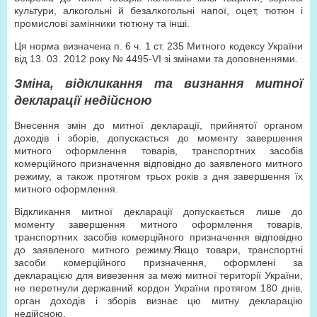
культури, алкогольні й безалкогольні напої, оцет, тютюн і
промислові замінники тютюну та інші.
Ця норма визначена п. 6 ч. 1 ст. 235 Митного кодексу України
від 13. 03. 2012 року № 4495-VI зі змінами та доповненнями.
Зміна, відкликання та визнання митної
декларації недійсною
Внесення змін до митної декларації, прийнятої органом
доходів і зборів, допускається до моменту завершення
митного оформлення товарів, транспортних засобів
комерційного призначення відповідно до заявленого митного
режиму, а також протягом трьох років з дня завершення їх
митного оформлення.
Відкликання митної декларації допускається лише до
моменту завершення митного оформлення товарів,
транспортних засобів комерційного призначення відповідно
до заявленого митного режиму.Якщо товари, транспортні
засоби комерційного призначення, оформлені за
декларацією для вивезення за межі митної території України,
не перетнули державний кордон України протягом 180 днів,
орган доходів і зборів визнає цю митну декларацію
недійсною.