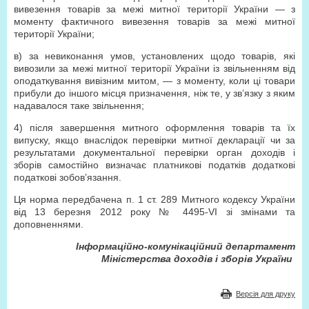
вивезення товарів за межі митної території України — з
моменту фактичного вивезення товарів за межі митної
території України;
в) за невиконання умов, установлених щодо товарів, які
вивозили за межі митної території України із звільненням від
оподаткування вивізним митом, — з моменту, коли ці товари
прибули до іншого місця призначення, ніж те, у зв’язку з яким
надавалося таке звільнення;
4) після завершення митного оформлення товарів та їх
випуску, якщо внаслідок перевірки митної декларації чи за
результатами документальної перевірки орган доходів і
зборів самостійно визначає платникові податків додаткові
податкові зобов’язання.
Ця норма передбачена п. 1 ст. 289 Митного кодексу України
від 13 березня 2012 року № 4495-VI зі змінами та
доповненнями.
Інформаційно-комунікаційний департамент
Міністерства доходів і зборів України
Версія для друку