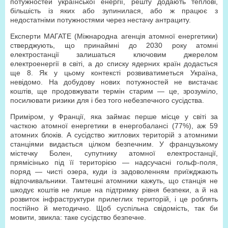
потужностей української енергії, решту додають теплові,
більшість із яких або зупинилася, або ж працює з
недостатніми потужностями через нестачу антрациту.
Експерти МАГАТЕ (Міжнародна агенція атомної енергетики)
стверджують, що принаймні до 2030 року атомні
електростанції залишаться ключовим джерелом
електроенергії в світі, а до списку ядерних країн додасться
ще 8. Як у цьому контексті розвиватиметься Україна,
невідомо. На добудову нових потужностей не вистачає
коштів, ще продовжувати термін старим — це, зрозуміло,
посилювати ризики для і без того небезпечного сусідства.
Приміром, у Франції, яка займає перше місце у світі за
часткою атомної енергетики в енергобалансі (77%), аж 59
атомних блоків. А сусідство житлових територій з атомними
станціями видається цілком безпечним. У французькому
містечку Болен, супутнику атомної електростанції,
прямісінько під її територією — надсучасні гольф-поля,
поряд — чисті озера, куди із задоволенням приїжджають
відпочивальники. Тамтешні атомники кажуть, що станція не
шкодує коштів не лише на підтримку рівня безпеки, а й на
розвиток інфраструктури прилеглих територій, і це роблять
постійно й методично. Щоб суспільна свідомість, так би
мовити, звикла: таке сусідство безпечне.