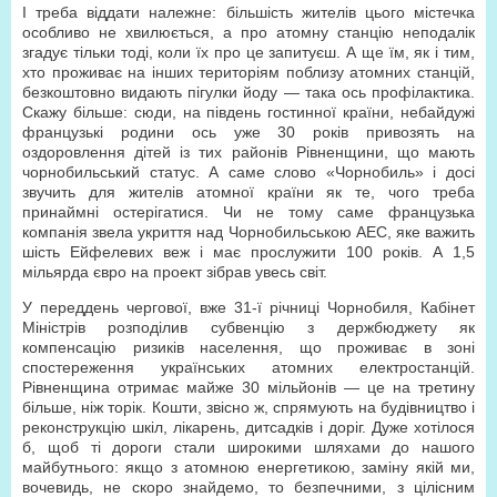
І треба віддати належне: більшість жителів цього містечка
особливо не хвилюється, а про атомну станцію неподалік
згадує тільки тоді, коли їх про це запитуєш. А ще їм, як і тим,
хто проживає на інших територіям поблизу атомних станцій,
безкоштовно видають пігулки йоду — така ось профілактика.
Скажу більше: сюди, на південь гостинної країни, небайдужі
французькі родини ось уже 30 років привозять на
оздоровлення дітей із тих районів Рівненщини, що мають
чорнобильський статус. А саме слово «Чорнобиль» і досі
звучить для жителів атомної країни як те, чого треба
принаймні остерігатися. Чи не тому саме французька
компанія звела укриття над Чорнобильською АЕС, яке важить
шість Ейфелевих веж і має прослужити 100 років. А 1,5
мільярда євро на проект зібрав увесь світ.
У переддень чергової, вже 31-ї річниці Чорнобиля, Кабінет
Міністрів розподілив субвенцію з держбюджету як
компенсацію ризиків населення, що проживає в зоні
спостереження українських атомних електростанцій.
Рівненщина отримає майже 30 мільйонів — це на третину
більше, ніж торік. Кошти, звісно ж, спрямують на будівництво і
реконструкцію шкіл, лікарень, дитсадків і доріг. Дуже хотілося
б, щоб ті дороги стали широкими шляхами до нашого
майбутнього: якщо з атомною енергетикою, заміну якій ми,
вочевидь, не скоро знайдемо, то безпечними, з цілісним