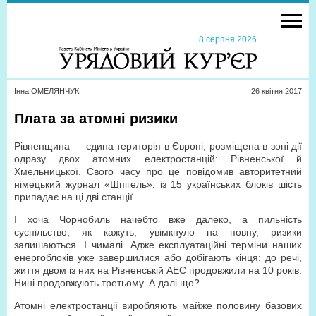
8 серпня 2026
Інна ОМЕЛЯНЧУК
26 квiтня 2017
Плата за атомні ризики
Рівненщина — єдина територія в Європі, розміщена в зоні дії
одразу двох атомних електростанцій: Рівненської й
Хмельницької. Свого часу про це повідомив авторитетний
німецький журнал «Шпігель»: із 15 українських блоків шість
припадає на ці дві станції.
І хоча Чорнобиль начебто вже далеко, а пильність
суспільство, як кажуть, увімкнуло на повну, ризики
залишаються. І чималі. Адже експлуатаційні терміни наших
енергоблоків уже завершилися або добігають кінця: до речі,
життя двом із них на Рівненській АЕС продовжили на 10 років.
Нині продовжують третьому. А далі що?
Атомні електростанції виробляють майже половину базових