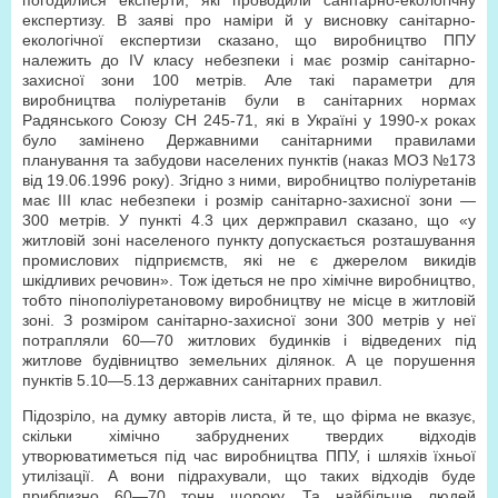
погодилися експерти, які проводили санітарно-екологічну
експертизу. В заяві про наміри й у висновку санітарно-
екологічної експертизи сказано, що виробництво ППУ
належить до IV класу небезпеки і має розмір санітарно-
захисної зони 100 метрів. Але такі параметри для
виробництва поліуретанів були в санітарних нормах
Радянського Союзу СН 245-71, які в Україні у 1990-х роках
було замінено Державними санітарними правилами
планування та забудови населених пунктів (наказ МОЗ №173
від 19.06.1996 року). Згідно з ними, виробництво поліуретанів
має III клас небезпеки і розмір санітарно-захисної зони —
300 метрів. У пункті 4.3 цих держправил сказано, що «у
житловій зоні населеного пункту допускається розташування
промислових підприємств, які не є джерелом викидів
шкідливих речовин». Тож ідеться не про хімічне виробництво,
тобто пінополіуретановому виробництву не місце в житловій
зоні. З розміром санітарно-захисної зони 300 метрів у неї
потрапляли 60—70 житлових будинків і відведених під
житлове будівництво земельних ділянок. А це порушення
пунктів 5.10—5.13 державних санітарних правил.
Підозріло, на думку авторів листа, й те, що фірма не вказує,
скільки хімічно забруднених твердих відходів
утворюватиметься під час виробництва ППУ, і шляхів їхньої
утилізації. А вони підрахували, що таких відходів буде
приблизно 60—70 тонн щороку. Та найбільше людей