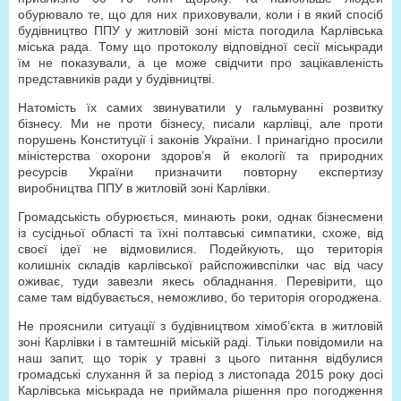
обурювало те, що для них приховували, коли і в який спосіб
будівництво ППУ у житловій зоні міста погодила Карлівська
міська рада. Тому що протоколу відповідної сесії міськради
їм не показували, а це може свідчити про зацікавленість
представників ради у будівництві.
Натомість їх самих звинуватили у гальмуванні розвитку
бізнесу. Ми не проти бізнесу, писали карлівці, але проти
порушень Конституції і законів України. І принагідно просили
міністерства охорони здоров’я й екології та природних
ресурсів України призначити повторну експертизу
виробництва ППУ в житловій зоні Карлівки.
Громадськість обурюється, минають роки, однак бізнесмени
із сусідньої області та їхні полтавські симпатики, схоже, від
своєї ідеї не відмовилися. Подейкують, що територія
колишніх складів карлівської райспоживспілки час від часу
оживає, туди завезли якесь обладнання. Перевірити, що
саме там відбувається, неможливо, бо територія огороджена.
Не прояснили ситуації з будівництвом хімоб’єкта в житловій
зоні Карлівки і в тамтешній міській раді. Тільки повідомили на
наш запит, що торік у травні з цього питання відбулися
громадські слухання й за період з листопада 2015 року досі
Карлівська міськрада не приймала рішення про погодження