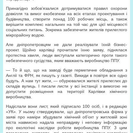
Принагідно зобов’язалися дотримуватися правил охорони
довкілля та вимог екобезпеки на всіх етапах проектування і
будівництва, створити понад 100 робочих місць, а також
вирішити комплекс нагальних на той час для цієї місцевості
соціальних питань. Зокрема забезпечити жителів прилеглого
мікрорайону водою.
Але дніпропетровцям не дали реалізувати їхній бізнес-
проект. Щойно карлівці прочитали їхню заяву, піднялася
протестна хвиля, люди виступали категорично проти такого
небезпечного сусідства, яким вважають виробництво ППУ.
— То й що, що на заводі буде герметичне обладнання з
Англії та ФРН, як пишуть у газеті. Викиди в повітря все одно
будуть. А нам тут жити, — обурювалися жителі прилеглих до
складів вулиць. І писали листи у всі інстанції з вимогою не
допустити розміщення на території Карлівки хімічного
виробництва.
Надіслали вони лист, який підписало 100 осіб, і в редакцію
«УК». У ньому стверджували, що дніпропетровська фірма у
заяві про наміри збудувати хімічний об’єкт у житловій зоні
міста навмисно надала неправдиву і неповну інформацію
про екологічні наслідки роботи виробництва ППУ. З цим