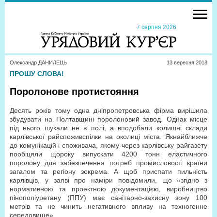
7 серпня 2026
Олександр ДАНИЛЕЦЬ
13 вересня 2018
ПРОШУ СЛОВА!
Поролонове протистояння
Десять років тому одна дніпропетровська фірма вирішила
збудувати на Полтавщині поролоновий завод. Однак місце
під нього шукали не в полі, а вподобали колишні склади
карлівської райспоживспілки на околиці міста. Якнайближче
до комунікацій і споживача, якому через карлівську райгазету
пообіцяли щороку випускати 4200 тонн еластичного
поролону для забезпечення потреб промисловості країни
загалом та регіону зокрема. А щоб приспати пильність
карлівців, у заяві про наміри повідомили, що «згідно з
нормативною та проектною документацією, виробництво
пінополіуретану (ППУ) має санітарно-захисну зону 100
метрів та не чинить негативного впливу на техногенне
середовище».