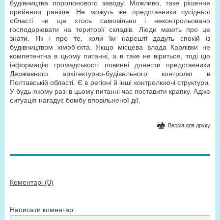
будівництва поролонового заводу. Можливо, таке рішення
прийняли раніше. Не можуть же представники сусідньої
області чи ще хтось самовільно і неконтрольовано
господарювати на території складів. Люди мають про це
знати. Як і про те, коли їм нарешті дадуть спокій із
будівництвом хімоб’єкта. Якщо місцева влада Карлівки не
компетентна в цьому питанні, а в таке не віриться, тоді цю
інформацію громадськості повинні донести представники
Державного архітектурно-будівельного контролю в
Полтавській області. Є в регіоні й інші контролюючі структури.
У будь-якому разі в цьому питанні час поставити крапку. Адже
ситуація нагадує бомбу вповільненої дії.
Версія для друку
Коментарі (0)
Написати коментар