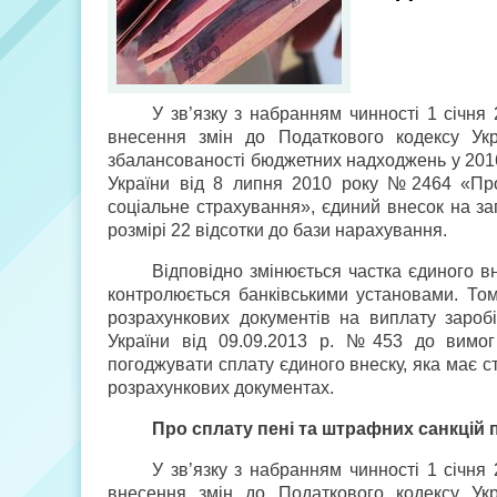
У зв’язку з набранням чинності 1 січня
внесення змін до Податкового кодексу Укр
збалансованості бюджетних надходжень у 2016
України від 8 липня 2010 року №2464 «Про 
соціальне страхування», єдиний внесок на з
розмірі 22 відсотки до бази нарахування.
Відповідно змінюється частка єдиного в
контролюється банківськими установами. То
розрахункових документів на виплату заробі
України від 09.09.2013 р. №453 до вимог 
погоджувати сплату єдиного внеску, яка має ст
розрахункових документах.
Про сплату пені та штрафних санкцій
У зв’язку з набранням чинності 1 січня
внесення змін до Податкового кодексу Укр