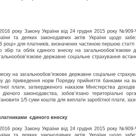
 2016 року Закону України від 24 грудня 2015 року №909-
аїни та деяких законодавчих актів України щодо забе
 році» для платників, визначених частиною першою статті
збір та облік єдиного внеску на загальнообов’язкове 
агальнообов’язкове державне соціальне страхування встан
неску на загальнообов’язкове державне соціальне страхув
му до приведення норм Порядку прийняття банками на в
тної плати, затвердженого наказом Міністерства доходів 
діючого законодавства, зобов’язано територіальні ор
ановити 1/5 суми коштів для виплати заробітної плати, заз
 платниками єдиного внеску
 2016 року Закону України від 24 грудня 2015 року №909-
аїни та деяких законодавчих актів України щодо забе