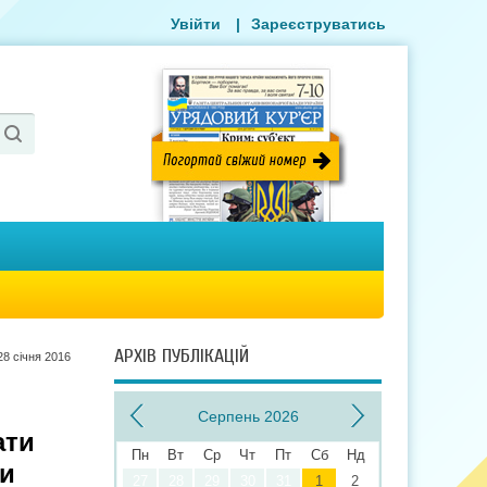
Увійти
|
Зареєструватись
АРХІВ ПУБЛІКАЦІЙ
28 сiчня 2016
Серпень 2026
ати
Пн
Вт
Ср
Чт
Пт
Сб
Нд
ти
27
28
29
30
31
1
2