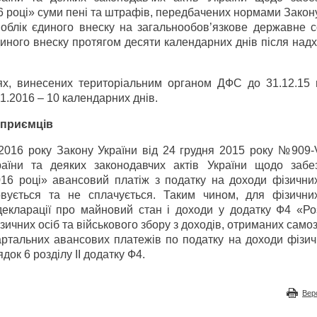
 році» суми пені та штрафів, передбачених нормами Закон
облік єдиного внеску на загальнообов’язкове державне с
диного внеску протягом десяти календарних днів після на
ях, винесених територіальним органом ДФС до 31.12.15 
1.2016 – 10 календарних днів.
дприємців
 2016 року Закону України від 24 грудня 2015 року №909-
аїни та деяких законодавчих актів України щодо забе
16 році» авансовий платіж з податку на доходи фізичних
вується та не сплачується. Таким чином, для фізични
декларації про майновий стан і доходи у додатку Ф4 «Ро
зичних осіб та військового збору з доходів, отриманих сам
ртальних авансових платежів по податку на доходи фізичн
док 6 розділу ІІ додатку Ф4.
Вер