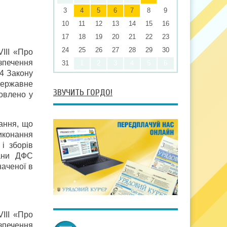
3
4
5
6
7
8
9
10
11
12
13
14
15
16
17
18
19
20
21
22
23
24
25
26
27
28
29
30
VІІІ «Про
зпечення
31
1
2
3
4
5
6
 4 Закону
державне
ЗВУЧИТЬ ГОРДО!
овлено у
ання, що
иконання
і зборів
гани ДФС
наченої в
VІІІ «Про
зпечення