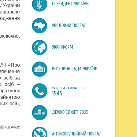
ПРЕЗИДЕНТ УКРАЇНИ
у України
оціальне
дходження
УРЯДОВИЙ ПОРТАЛ
включно,
УКРІНФОРМ
VІІІ «Про
ВЕРХОВНА РАДА УКРАЇНИ
зпечення
 осіб за
х осіб –
УРЯДОВА ГАРЯЧА ЛІНІЯ
зрахунок
1545
озайнятою
их осіб,
ДЕРЖБЮДЖЕТ 2025
сія для друку
АНТИКОРУПЦІЙНИЙ ПОРТАЛ