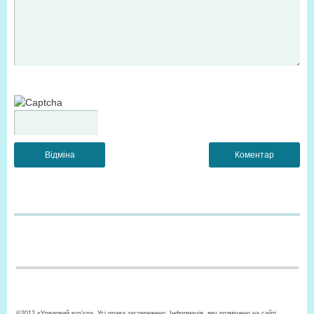
©2012 «Урядовий кур’єр». Усі права застережено. Інформація, яку розміщено на сайті