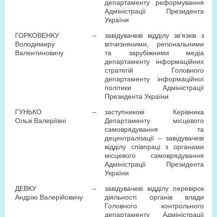
департаменту реформування
Адміністрації Президента
України
ГОРКОВЕНКУ
–
завідувачеві відділу зв’язків з
Володимиру
вітчизняними, регіональними
Валентиновичу
та зарубіжними медіа
департаменту інформаційних
стратегій Головного
департаменту інформаційної
політики Адміністрації
Президента України
ГУНЬКО
–
заступникові Керівника
Ользі Валеріївні
Департаменту місцевого
самоврядування та
децентралізації – завідувачеві
відділу співпраці з органами
місцевого самоврядування
Адміністрації Президента
України
ДЕВКУ
–
завідувачеві відділу перевірок
Андрію Валерійовичу
діяльності органів влади
Головного контрольного
департаменту Адміністрації