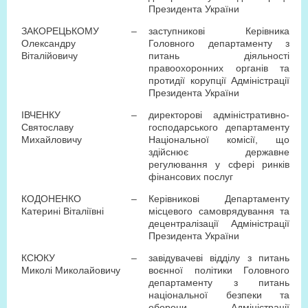
Президента України
ЗАКОРЕЦЬКОМУ
–
заступникові Керівника
Олександру
Головного департаменту з
Віталійовичу
питань діяльності
правоохоронних органів та
протидії корупції Адміністрації
Президента України
ІВЧЕНКУ
–
директорові адміністративно-
Святославу
господарського департаменту
Михайловичу
Національної комісії, що
здійснює державне
регулювання у сфері ринків
фінансових послуг
КОДОНЕНКО
–
Керівникові Департаменту
Катерині Віталіївні
місцевого самоврядування та
децентралізації Адміністрації
Президента України
КСЮКУ
–
завідувачеві відділу з питань
Миколі Миколайовичу
воєнної політики Головного
департаменту з питань
національної безпеки та
оборони Адміністрації