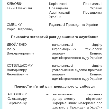
КІЛЬОВІЙ
–
Керівникові Приймальні
Ганні Олексіївні
Президента України
Адміністрації Президента
України
СМЕШКУ
–
Радникові Президента України
Ігорю Петровичу
Присвоїти четвертий ранг державного службовця
ДВОЙЛЕНКУ
–
начальникові відділу
Івану
інформаційних технологій
Володимировичу
апарату Вищого
адміністративного суду України
КОТВИЦЬКОМУ
–
начальникові відділу
Володимиру
узагальнення судової практики
Леонтійовичу
апарату Вищого
адміністративного суду України
Присвоїти п’ятий ранг державного службовця
АНТОНЮКУ
–
заступникові керівника
Олександру
департаменту підготовки
Сергійовичу
інформаційних матеріалів про
діяльність Президента України