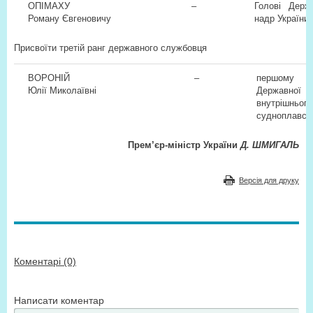
ОПІМАХУ
–
Голові Держ
Роману Євгеновичу
надр України
Присвоїти третій ранг державного службовця
ВОРОНІЙ
–
першому 
Юлії Миколаївні
Державної
внутрішньог
судноплавств
Прем’єр-міністр України
Д. ШМИГАЛЬ
Версія для друку
Коментарі (0)
Написати коментар