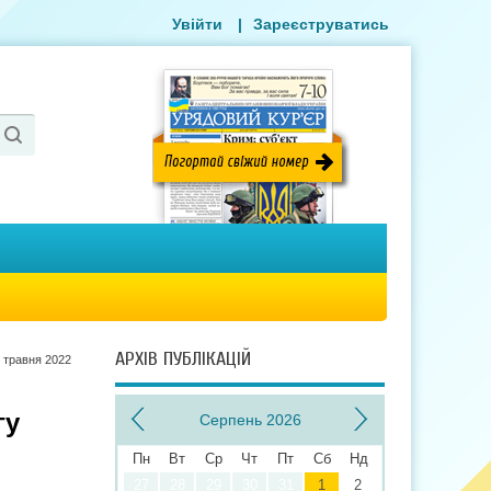
Увійти
|
Зареєструватись
АРХІВ ПУБЛІКАЦІЙ
 травня 2022
гу
Серпень 2026
Пн
Вт
Ср
Чт
Пт
Сб
Нд
27
28
29
30
31
1
2