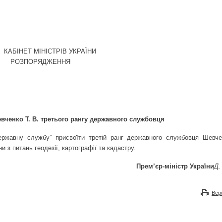
КАБІНЕТ МІНІСТРІВ УКРАЇНИ
РОЗПОРЯДЖЕННЯ
ченко Т. В. третього рангу державного службовця
державну службу” присвоїти третій ранг державного службовця Шевче
и з питань геодезії, картографії та кадастру.
Прем’єр-міністр України
Д
Вер