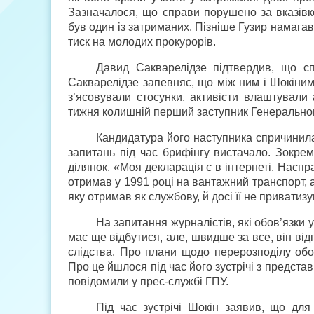
Зазначалося, що справи порушено за вказівко
був один із затриманих. Пізніше Гузир намаг
тиск на молодих прокурорів.
Давид Сакварелідзе підтвердив, що сп
Сакварелідзе запевняє, що між ним і Шокіним 
з’ясовували стосунки, активісти влаштували 
тижня колишній перший заступник Генеральног
Кандидатура його наступника спричинила
запитань під час брифінгу вистачало. Зокре
ділянок. «Моя декларація є в інтернеті. Наспр
отримав у 1991 році на вантажний транспорт, 
яку отримав як службову, й досі її не приватиз
На запитання журналістів, які обов’язки 
має ще відбутися, але, швидше за все, він від
слідства. Про плани щодо перерозподілу обов
Про це йшлося під час його зустрічі з предс
повідомили у прес-службі ГПУ.
Під час зустрічі Шокін заявив, що для