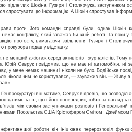
ю підлеглих Шокіна, Гузиря і Столярчука, заступником ос
ався спростувати цю інформацію. А Шокін спростував інфор
рави проти його команди справді були, однак Шокін їх
немає конфлікту, який заважав би їхній роботі. Та поки у 
акцію протесту, вимагаючи звільнення Гузиря і Столярчук
о прокурора подав у відставку.
 не менший ажіотаж серед активістів і журналістів. Тому 
ма Юрій Севрук повідомив, що не має ні автомобіля, ні з
авді у мене немає машини і ніколи не було. Водійське посв
але ніколи ним не користувався, — зауважив він. — Живу в 
ував».
у Генпрокуратурі він матиме, Севрук відповів, що розподіл о
повідатиме за те, що і його попередник, тобто за нагляд за
’язків між своїми заступниками розповів і Генеральний п
тавниками Посольства США Крістофером Смітом і Джеймсом 
 ефективнішої роботи він ініціював перерозподіл функці