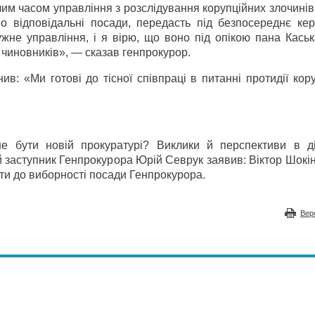
чим часом управління з розслідування корупційних злочинів
о відповідальні посади, передасть під безпосереднє кер
ужне управління, і я вірю, що воно під опікою пана Кась
чиновників», — сказав генпрокурор.
ив: «Ми готові до тісної співпраці в питанні протидії кору
е бути новій прокуратурі? Виклики й перспективи в ді
заступник Генпрокурора Юрій Севрук заявив: Віктор Шокін
ти до виборності посади Генпрокурора.
Вер