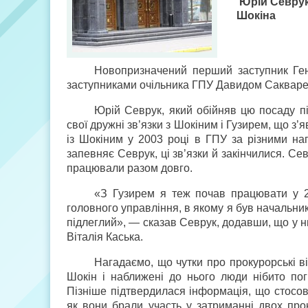
Юрій Севрук
Шокіна
Новопризначений перший заступник Ген
заступниками очільника ГПУ Давидом Сакварелід
Юрій Севрук, який обійняв цю посаду п
свої дружні зв’язки з Шокіним і Гузирем, що з
із Шокіним у 2003 році в ГПУ за різними на
запевняє Севрук, ці зв’язки й закінчилися. Се
працювали разом довго.
«З Гузирем я теж почав працювати у 2
головного управління, в якому я був начальник
підлеглий», — сказав Севрук, додавши, що у н
Віталія Каська.
Нагадаємо, що чутки про прокурорські в
Шокін і наближені до нього люди нібито пог
Пізніше підтвердилася інформація, що стосов
як вони брали участь у затриманні двох прок