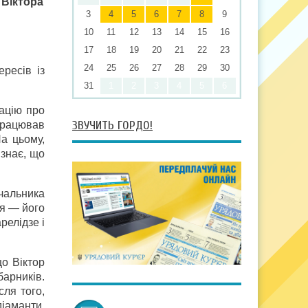
 Віктора
3
4
5
6
7
8
9
10
11
12
13
14
15
16
17
18
19
20
21
22
23
24
25
26
27
28
29
30
ресів із
31
1
2
3
4
5
6
ацію про
ЗВУЧИТЬ ГОРДО!
 працював
а цьому,
изнає, що
чальника
 я — його
релідзе і
о Віктор
арників.
ля того,
діаманти.