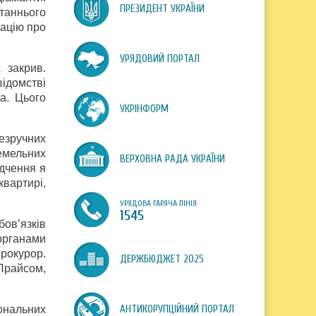
ПРЕЗИДЕНТ УКРАЇНИ
таннього
мацію про
УРЯДОВИЙ ПОРТАЛ
 закрив.
відомстві
а. Цього
УКРІНФОРМ
незручних
емельних
ВЕРХОВНА РАДА УКРАЇНИ
ідчення я
квартирі,
УРЯДОВА ГАРЯЧА ЛІНІЯ
1545
бов’язків
 органами
рокурор.
ДЕРЖБЮДЖЕТ 2025
Прайсом,
ональних
АНТИКОРУПЦІЙНИЙ ПОРТАЛ