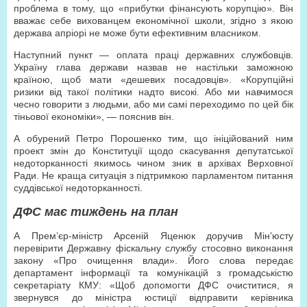
проблема в тому, що «прибутки фінансують корупцію». Він
вважає себе вихованцем економічної школи, згідно з якою
держава апріорі не може бути ефективним власником.
Наступний пункт — оплата праці державних службовців.
Україну глава держави назвав не настільки заможною
країною, щоб мати «дешевих посадовців». «Корупційні
ризики від такої політики надто високі. Або ми навчимося
чесно говорити з людьми, або ми самі переходимо по цей бік
тіньової економіки», — пояснив він.
А обурений Петро Порошенко тим, що ініційований ним
проект змін до Конституції щодо скасування депутатської
недоторканності якимось чином зник в архівах Верховної
Ради. Не краща ситуація з підтримкою парламентом питання
суддівської недоторканності.
ДФС має тиждень на план
А Прем’єр-міністр Арсеній Яценюк доручив Мін’юсту
перевірити Державну фіскальну службу стосовно виконання
закону «Про очищення влади». Його слова передає
департамент інформації та комунікацій з громадськістю
секретаріату КМУ: «Щоб допомогти ДФС очиститися, я
звернувся до міністра юстиції відправити керівника