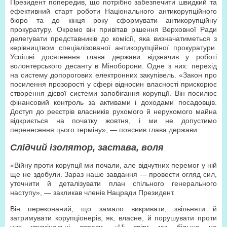
Президент попередив, що потрібно забезпечити швидкий та
ефективний старт роботи Національного антикорупційного
бюро та до кінця року сформувати антикорупційну
прокуратуру. Окремо він привітав рішення Верховної Ради
делегувати представників до комісії, яка визначатиметься з
керівництвом спеціалізованої антикорупційної прокуратури.
Успішні досягнення глава держави відзначив у роботі
волонтерського десанту в Міноборони. Одне з них: перехід
на систему допорогових електронних закупівель. «Закон про
посилення прозорості у сфері відносин власності прискорює
створення дієвої системи запобігання корупції. Він посилює
фінансовий контроль за активами і доходами посадовців.
Доступ до реєстрів власників рухомого й нерухомого майна
відкриється на початку жовтня, і ми не допустимо
перенесення цього терміну», — пояснив глава держави.
Слідчий ізолятор, застава, воля
«Війну проти корупції ми почали, але відчутних перемог у ній
ще не здобули. Зараз наше завдання — провести огляд сил,
уточнити й деталізувати план спільного генерального
наступу», — закликав членів Нацради Президент.
Він переконаний, що замало викривати, звільняти й
затримувати корупціонерів, як, власне, й порушувати проти