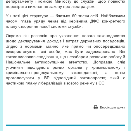
департаменту і комісію Мін’юсту до служби, щоб повністю
перевірити виконання закону про люстрацію».
У штаті цієї структури — близько 60 тисяч осіб. Найближчим
часом глава уряду чекає від керівника ДФС конкретного
плану створення нової системи служби.
Окремо він розповів про ухвалення нового законодавства
щодо декларування доходів і витрат державних посадовців.
Згідно з нормами, майно, яке прямо чи опосередковано
використовують такі особи, має бути задекларовано. Він
також висловив сподівання, що незабаром розпочне роботу й
Національне антикорупційне агентство. Щоправда, слід
уточнити підслідність різних органів у кримінальному і
кримінально-процесуальному законодавстві, а потім
проголосувати у ВР відповідний законопроект, який є
частиною плану лібералізації візового режиму з ЄС.
Версія для друку