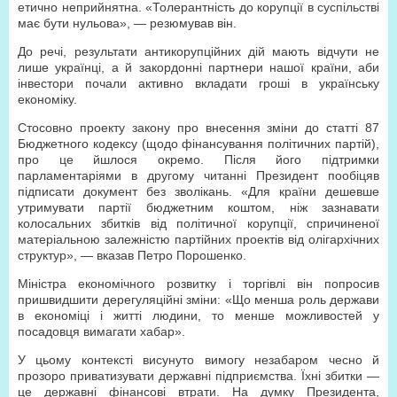
етично неприйнятна. «Толерантність до корупції в суспільстві
має бути нульова», — резюмував він.
До речі, результати антикорупційних дій мають відчути не
лише українці, а й закордонні партнери нашої країни, аби
інвестори почали активно вкладати гроші в українську
економіку.
Стосовно проекту закону про внесення зміни до статті 87
Бюджетного кодексу (щодо фінансування політичних партій),
про це йшлося окремо. Після його підтримки
парламентаріями в другому читанні Президент пообіцяв
підписати документ без зволікань. «Для країни дешевше
утримувати партії бюджетним коштом, ніж зазнавати
колосальних збитків від політичної корупції, спричиненої
матеріальною залежністю партійних проектів від олігархічних
структур», — вказав Петро Порошенко.
Міністра економічного розвитку і торгівлі він попросив
пришвидшити дерегуляційні зміни: «Що менша роль держави
в економіці і житті людини, то менше можливостей у
посадовця вимагати хабар».
У цьому контексті висунуто вимогу незабаром чесно й
прозоро приватизувати державні підприємства. Їхні збитки —
це державні фінансові втрати. На думку Президента,