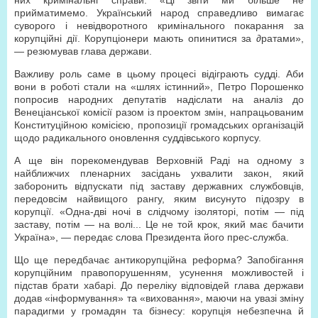
них кримінальні справи. «Ці звіти ми більше не
прийматимемо. Український народ справедливо вимагає
суворого і невідворотного кримінального покарання за
корупційні дії. Корупціонери мають опинитися за ∂ратами»,
— резюмував глава держави.
Важливу роль саме в цьому процесі відіграють судді. Аби
вони в роботі стали на «шлях істинний», Петро Порошенко
попросив народних депутатів надіслати на аналіз до
Венеціанської комісії разом із проектом змін, напрацьованим
Конституційною комісією, пропозиції громадських організацій
щодо радикального оновлення суддівського корпусу.
А ще він порекомендував Верховній Раді на одному з
найближчих пленарних засідань ухвалити закон, який
заборонить відпускати під заставу державних службовців,
передовсім найвищого рангу, яким висунуто підозру в
корупції. «Одна-дві ночі в слідчому ізоляторі, потім — під
заставу, потім — на волі... Це не той крок, який має бачити
Україна», — передає слова Президента його прес-служба.
Що ще передбачає антикорупційна реформа? Запобігання
корупційним правопорушенням, усунення можливостей і
підстав брати хабарі. До переліку відповідей глава держави
додав «інформування» та «виховання», маючи на увазі зміну
парадигми у громадян та бізнесу: корупція небезпечна й