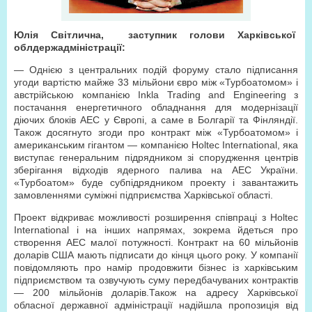
Юлія Світлична, заступник голови Харківської
облдержадміністрації:
— Однією з центральних подій форуму стало підписання
угоди вартістю майже 33 мільйони євро між «Турбоатомом» і
австрійською компанією Inkla Trading and Engineering з
постачання енергетичного обладнання для модернізації
діючих блоків АЕС у Європі, а саме в Болгарії та Фінляндії.
Також досягнуто згоди про контракт між «Турбоатомом» і
американським гігантом — компанією Holtec International, яка
виступає генеральним підрядником зі спорудження центрів
зберігання відходів ядерного палива на АЕС України.
«Турбоатом» буде субпідрядником проекту і завантажить
замовленнями суміжні підприємства Харківської області.
Проект відкриває можливості розширення співпраці з Holtec
International і на інших напрямах, зокрема йдеться про
створення АЕС малої потужності. Контракт на 60 мільйонів
доларів США мають підписати до кінця цього року. У компанії
повідомляють про намір продовжити бізнес із харківським
підприємством та озвучують суму передбачуваних контрактів
— 200 мільйонів доларів.Також на адресу Харківської
обласної державної адміністрації надійшла пропозиція від