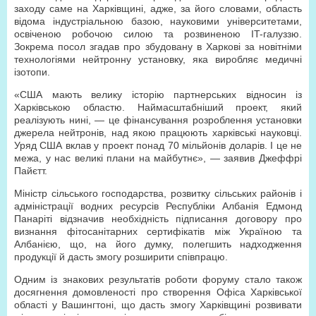
заходу саме на Харківщині, адже, за його словами, область
відома індустріальною базою, науковими університетами,
освіченою робочою силою та розвиненою IT-галуззю.
Зокрема посол згадав про збудовану в Харкові за новітніми
технологіями нейтронну установку, яка виробляє медичні
ізотопи.
«США мають велику історію партнерських відносин із
Харківською областю. Наймасштабніший проект, який
реалізують нині, — це фінансування розроблення установки
джерела нейтронів, над якою працюють харківські науковці.
Уряд США вклав у проект понад 70 мільйонів доларів. І це не
межа, у нас великі плани на майбутнє», — заявив Джеффрі
Пайєтт.
Міністр сільського господарства, розвитку сільських районів і
адміністрації водних ресурсів Республіки Албанія Едмонд
Панаріті відзначив необхідність підписання договору про
визнання фітосанітарних сертифікатів між Україною та
Албанією, що, на його думку, полегшить надходження
продукції й дасть змогу розширити співпрацю.
Одним із знакових результатів роботи форуму стало також
досягнення домовленості про створення Офіса Харківської
області у Вашингтоні, що дасть змогу Харківщині розвивати