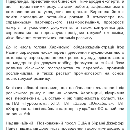
Нідерланди, представники бізнес-кіл і міжнародні експерти, а
ще — практичними результатами роботи, зафіксованими в
домовленостях та укладених контрактах. Вирізняла його з
поміж проведених останніми роками й атмосфера по-
справжньому партнерського взаєморозуміння, прозорості
намірів та ухвалених документів, а також конкретика дій,
спрямованих на перезапуск провідних галузей економіки,
чітке бачення стратегічних напрямів розвитку.
До їх числа голова Харківської облдержадміністрації Ігор
Райнін зарахував насамперед піднесення науково-освітнього
потенціалу, впровадження електронного уряду, орієнтованого
на модернізацію документообігу, формування стійкої бази
розвитку сільського господарства та переробки продукції
рослинництва, а також рестарт промисловості на основі
нових галузей розвитку.
Керівник області зазначив, що позбавлення залежності від
російського ринку пішло на користь Харківщині, відкривши
нові перспективи. За останній рік підприємства області, такі
як ПАТ «Турбоатом», ХТЗ, ПАТ «Завод «Южкабель», ПАТ
«Хартрон» та інші знайшли партнерів у країнах ЄС та вийшли
на ринки Азії.
Надзвичайний і Повноважний посол США в Україні Джеффрі
Пайєтт відзначив доречність проведення такого міжнародного