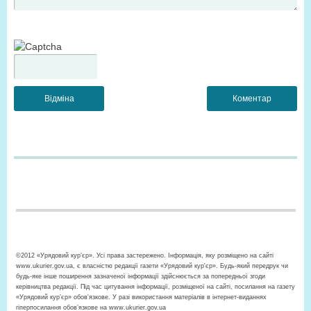
©2012 «Урядовий кур’єр». Усі права застережено. Інформація, яку розміщено на сайті
www.ukurier.gov.ua, є власністю редакції газети «Урядовий кур'єр». Будь-який передрук чи
будь-яке інше поширення зазначеної інформації здійснюється за попередньої згоди
керівництва редакції. Під час цитування інформації, розміщеної на сайті, посилання на газету
«Урядовий кур’єр» обов'язкове. У разі використання матеріалів в інтернет-виданнях
гіперпосилання обов’язкове на www.ukurier.gov.ua