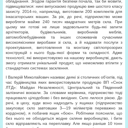
обладнання. Згодом гарантія безпеки почала, так би мовити,
підвищуватися: нині випускаємо продукцію вже шостого класу
захисту. 2014-го, наприклад, виготовили 200 комплектів для
інкасаторських машин. За рік, до речі, підприємство може
виробляти майже 240 тисяч квадратних метрів скла. При
цьому ми готові не лише задовольнити будь-які запити
архітекторів, будівельників, виробників меблів,
автомобілебудівників та інших споживачів сучасними
високоякісними виробами зі скла, а й надавати послуги з
проектування, виготовлення та монтажу світлопрозорих
конструкцій з нього будь-якої форми та складності. Адже
технології, які використовуємо на нашому виробництві, дають
змогу отримати унікальний продукт, що неможливо втілити у
стандартних системах засклення.
І Валерій Миколайович називає деякі зі столичних об’єктів, під
час будівництва яких використовували продукцію ВП «Снок
ЛТД»: Майдан Незалежності, Центральний та Південний
залізничні вокзали. За словами керівника, підприємство тоді
працювало цілодобово і без вихідних. Скло лилося рікою. До
речі, в цеху, куди воно надходить у ящиках (підприємство
закуповує скло завтовшки 3—19 міліметрів переважно за
кордоном), я побачив ящик «бою». Робітники пояснили, що
без нього не обходиться жодне скляне виробництво, і бите
скло відправляють на переплавку. Але якщо раніше 10 тонн