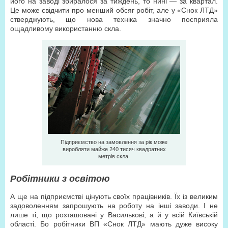
його на заводі збиралося за тиждень, то нині — за квартал.
Це може свідчити про менший обсяг робіт, але у «Снок ЛТД»
стверджують, що нова техніка значно посприяла
ощадливому використанню скла.
Підприємство на замовлення за рік може
виробляти майже 240 тисяч квадратних
метрів скла.
Робітники з освітою
А ще на підприємстві цінують своїх працівників. Їх із великим
задоволенням запрошують на роботу на інші заводи. І не
лише ті, що розташовані у Василькові, а й у всій Київській
області. Бо робітники ВП «Снок ЛТД» мають дуже високу