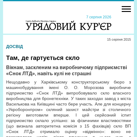
7 серпня 2026
15 серпня 2015
ДОСВІД
Там, де гартується скло
Вікнам, заскленим на виробничому підприємстві
«Снок ЛТД», навіть кулі не страшні
Нещодавно у Харківському конструкторському бюро з
машинобудування імені О. О. Морозова виробниче
підприємство «Снок ЛТД» випробовувало скло власного
виробництва для бронетехніки. У таких заходах завод з міста
Василькова на Київщині часто бере участь. Але для концерну
«Укроборонпром» скляний захист майстри зі столичного
регіону виготовили вперше. І цей серйозний іспит
підприємство склало успішно: за фізичними властивостями
(що визнала авторитетна комісія з 15 фахівців) скло ВП
«Снок ЛТД» отримало оцінку «відмінно»: воно не