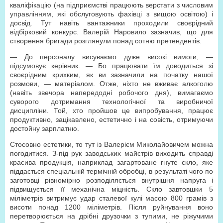
кваліфікацію (на підприємстві працюють верстати з числовим
управлінням, які обслуговують фахівці з вищою освітою) і
досвід. Тут навіть вантажники проходили своєрідний
відбірковий конкурс. Валерій Наровило зазначив, що для
створення бригади розглянули понад сотню претендентів.
— До персоналу висуваємо дуже високі вимоги, —
підсумовує керівник. — Бо працювати їм доводиться зі
своєрідним крихким, як ви зазначили на початку нашої
розмови, — матеріалом. Отже, ніхто не вживає алкоголю
(навіть звечора напередодні робочого дня), вимагаємо
суворого дотримання технологічної та виробничої
дисципліни. Той, хто пройшов це випробування, працює
продуктивно, зацікавлено, естетично і на совість, отримуючи
достойну зарплатню.
Стосовно естетики, то тут із Валерієм Миколайовичем можна
погодитися. З-під рук заводських майстрів виходить справді
красива продукція, наприклад загартоване гнуте скло, яке
піддається спеціальній термічній обробці, в результаті чого по
заготовці рівномірно розподіляється внутрішня напруга і
підвищується її механічна міцність. Скло завтовшки 5
міліметрів витримує удар сталевої кулі масою 800 грамів з
висоти понад 1200 міліметрів. Після руйнування воно
перетворюється на дрібні друзочки з тупими, не ріжучими