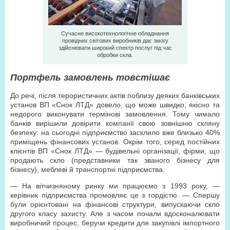
Сучасне високотехнологічне обладнання
провідних світових виробників дає змогу
здійснювати широкий спектр послуг під час
обробки скла.
Портфель замовлень товстішає
До речі, після терористичних актів поблизу деяких банківських
установ ВП «Снок ЛТД» довело, що може швидко, якісно та
недорого виконувати термінові замовлення. Тому чимало
банків вирішили довірити компанії свою зовнішню скляну
безпеку: на сьогодні підприємство засклило вже близько 40%
приміщень фінансових установ. Окрім того, серед постійних
клієнтів ВП «Снок ЛТД» — будівельні організації, фірми, що
продають скло (представники так званого бізнесу для
бізнесу), меблеві й транспортні підприємства.
— На вітчизняному ринку ми працюємо з 1993 року, —
керівник підприємства промовляє це з гордістю. — Спершу
були орієнтовані на фінансові структури, випускаючи скло
другого класу захисту. Але з часом почали вдосконалювати
виробничий процес, беручи кредити для закупівлі імпортного