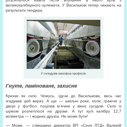
розсипалося навіть після влучання в нього куль з
великокаліберного кулемета. У Василькові тепер чекають на
результати тендера.
У склодувів ювелірна професія.
Гнуте, ламіноване, захисне
Крихке як скло. Чомусь, їдучи до Василькова, весь час
згадував цей вираз. А ще — шкільні роки, коли, граючи у
дворі у футбол, поцілив м’ячем у вікно сусідові. Скло із
шумом розлетілося на друзки. А тут кулі калібру 12,7
міліметра — і жодних друзок. Не може бути!
— Може, — стверджує директор ВП «Снок ЛТД» Валерій