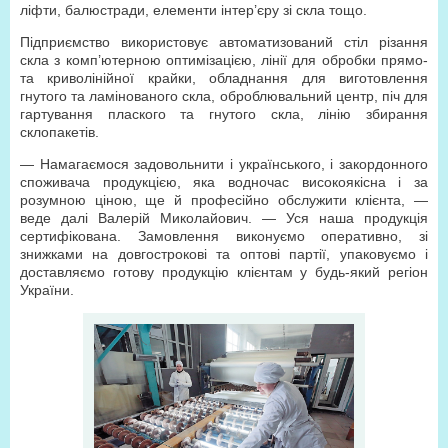
ліфти, балюстради, елементи інтер’єру зі скла тощо.
Підприємство використовує автоматизований стіл різання
скла з комп’ютерною оптимізацією, лінії для обробки прямо-
та криволінійної крайки, обладнання для виготовлення
гнутого та ламінованого скла, оброблювальний центр, піч для
гартування плаского та гнутого скла, лінію збирання
склопакетів.
— Намагаємося задовольнити і українського, і закордонного
споживача продукцією, яка водночас високоякісна і за
розумною ціною, ще й професійно обслужити клієнта, —
веде далі Валерій Миколайович. — Уся наша продукція
сертифікована. Замовлення виконуємо оперативно, зі
знижками на довгострокові та оптові партії, упаковуємо і
доставляємо готову продукцію клієнтам у будь-який регіон
України.