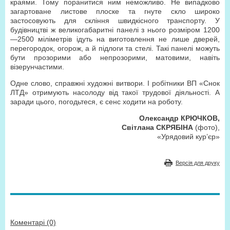
краями. Тому поранитися ним неможливо. Не випадково
загартоване листове плоске та гнуте скло широко
застосовують для скління швидкісного транспорту. У
будівництві ж великогабаритні панелі з нього розміром 1200
—2500 міліметрів ідуть на виготовлення не лише дверей,
перегородок, огорож, а й підлоги та стелі. Такі панелі можуть
бути прозорими або непрозорими, матовими, навіть
візерунчастими.
Одне слово, справжні художні витвори. І робітники ВП «Снок
ЛТД» отримують насолоду від такої трудової діяльності. А
заради цього, погодьтеся, є сенс ходити на роботу.
Олександр КРЮЧКОВ,
Світлана СКРЯБІНА
(фото),
«Урядовий кур’єр»
Версія для друку
Коментарі (0)