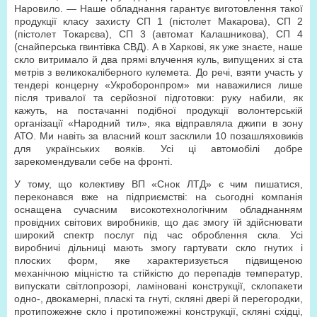
Наровило. — Наше обладнання гарантує виготовлення такої
продукції класу захисту СП 1 (пістолет Макарова), СП 2
(пістолет Токарєва), СП 3 (автомат Калашникова), СП 4
(снайперська гвинтівка СВД). А в Харкові, як уже знаєте, наше
скло витримало й два прямі влучення куль, випущених зі ста
метрів з великокаліберного кулемета. До речі, взяти участь у
тендері концерну «Укроборонпром» ми наважилися лише
після тривалої та серйозної підготовки: руку набили, як
кажуть, на постачанні подібної продукції волонтерській
організації «Народний тил», яка відправляла джипи в зону
АТО. Ми навіть за власний кошт засклили 10 позашляховиків
для українських вояків. Усі ці автомобілі добре
зарекомендували себе на фронті.
У тому, що колективу ВП «Снок ЛТД» є чим пишатися,
переконався вже на підприємстві: на сьогодні компанія
оснащена сучасним високотехнологічним обладнанням
провідних світових виробників, що дає змогу їй здійснювати
широкий спектр послуг під час оброблення скла. Усі
виробничі дільниці мають змогу гартувати скло гнутих і
плоских форм, яке характеризується підвищеною
механічною міцністю та стійкістю до перепадів температур,
випускати світлопрозорі, ламіновані конструкції, склопакети
одно-, двокамерні, пласкі та гнуті, скляні двері й перегородки,
протипожежне скло і протипожежні конструкції, скляні східці,