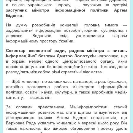
а всього українського народу, — зауважив на зустрічі
заступник міністра інформаційної політики Артем
Біденко
.
На думку розробників концепції, головна вимога —
задовольнити інформаційні потреби людини, суспільства і
держави. Водночас слід унеможливити загрози
інформаційному простору України.
Секретар експертної ради, радник міністра з питань
інформаційної безпеки Дмитро Золотухін
наголошує, що
в Україні немає одного централізованого органу, який
повністю регулював би інформаційний сектор. Тож завдання
розподілять між собою різні стратегічні відомства.
— Щоб концепція не залишилась на папері, а реалізувалася,
потрібна злагоджена робота міністерств інформаційної
політики, освіти і науки, культури, а також виробників медіа-
контенту, — вважає він.
За словами представника Мінінформполітики, сталий
інформаційний розвиток має стати щитом та імунітетом від
деструктивних впливів. Артем Біденко сподівається, що
Верховна Рада ухвалить концепцію у вересні цього року. Він
також наголосив, що широке обговорення проекту дасть