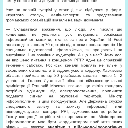
змогу внести в цей документ важливі доповнення.
Уже на першій зустрічі у столиці, яка відбулася у формі
«круглого столу», медіа-експерти та представники
громадських організацій вказали на вади документа.
— Складається враження, що люди, які писали цю
концепцію, не уявляють усю потужність російської
інформаційної машини, яка воює проти України. В Росії
активно діють понад 70 центрів підготовки пропагандистів. Це
спеціально підготовлені інформвійська, які працюють і на
внутрішню, і на зовнішню аудиторію. А що в нас? Чому досі
не вирішено питання з концерном РРТ? Адже це справжній
технічний саботаж. Російські канали мовлять не тільки у
захоплених областях, а й вздовж усього кордону. Харківська
область приймає понад 20 російських каналів і лише 1—2
українські. Голова Луганської обласної військово-цивільної
адміністрації Геннадій Москаль вважає, що філію концерну
потрібно відімкнути від електропостачання, припинити
подавати сигнал на окуповані території. Міністр
інформполітики із цим погоджується. Але Державна служба
спеціального зв’язку та захисту інформації, якій
підпорядковується концерн РРТ, відмовляється це робити.
Тож у концепції потрібно чітко прописати, що Міністерство
інформполітики має бути координатором прийняття таких
рішень, — вважає
аналітик з військово-ідеологічних