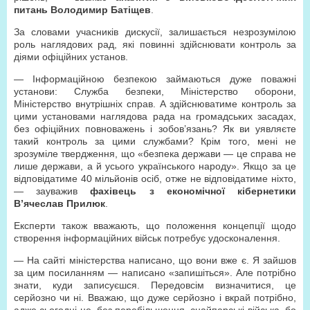
питань Володимир Батіщев
.
За словами учасників дискусії, залишається незрозумілою
роль наглядових рад, які повинні здійснювати контроль за
діями офіційних установ.
— Інформаційною безпекою займаються дуже поважні
установи: Служба безпеки, Міністерство оборони,
Міністерство внутрішніх справ. А здійснюватиме контроль за
цими установами наглядова рада на громадських засадах,
без офіційних повноважень і зобов’язань? Як ви уявляєте
такий контроль за цими службами? Крім того, мені не
зрозуміле твердження, що «безпека держави — це справа не
лише держави, а й усього українського народу». Якщо за це
відповідатиме 40 мільйонів осіб, отже не відповідатиме ніхто,
— зауважив
фахівець з економічної кібернетики
В’ячеслав Прилюк
.
Експерти також вважають, що положення концепції щодо
створення інформаційних військ потребує удосконалення.
— На сайті міністерства написано, що вони вже є. Я зайшов
за цим посиланням — написано «запишіться». Але потрібно
знати, куди записуєшся. Передовсім визначитися, це
серйозно чи ні. Вважаю, що дуже серйозно і вкрай потрібно,