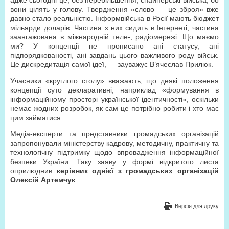
адже сьогодні це, без перебільшення, снайперські війська, бо
вони цілять у голову. Твердження «слово — це зброя» вже
давно стало реальністю. Інформвійська в Росії мають бюджет
мільярди доларів. Частина з них сидить в Інтернеті, частина
заангажована в міжнародній теле-, радіомережі. Що маємо
ми? У концепції не прописано ані статусу, ані
підпорядкованості, ані завдань цього важливого роду військ.
Це дискредитація самої ідеї, — зауважує В’ячеслав Прилюк.
Учасники «круглого столу» вважають, що деякі положення
концепції суто декларативні, наприклад «формування в
інформаційному просторі української ідентичності», оскільки
немає жодних розробок, як сам це потрібно робити і хто має
цим займатися.
Медіа-експерти та представники громадських організацій
запропонували міністерству кадрову, методичну, практичну та
технологічну підтримку щодо впровадження інформаційної
безпеки України. Таку заяву у формі відкритого листа
оприлюднив
керівник однієї з громадських організацій
Олексій Артемчук
.
Версія для друку