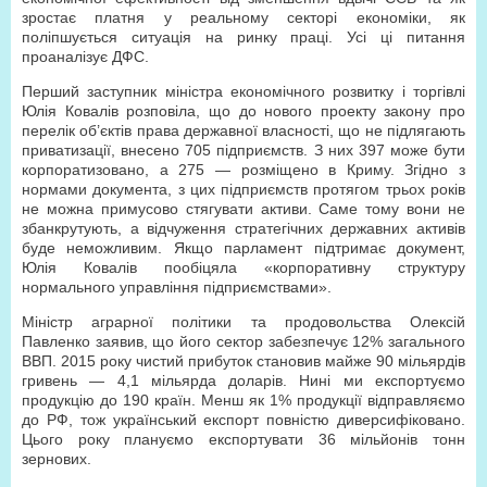
зростає платня у реальному секторі економіки, як
поліпшується ситуація на ринку праці. Усі ці питання
проаналізує ДФС.
Перший заступник міністра економічного розвитку і торгівлі
Юлія Ковалів розповіла, що до нового проекту закону про
перелік об’єктів права державної власності, що не підлягають
приватизації, внесено 705 підприємств. З них 397 може бути
корпоратизовано, а 275 — розміщено в Криму. Згідно з
нормами документа, з цих підприємств протягом трьох років
не можна примусово стягувати активи. Саме тому вони не
збанкрутують, а відчуження стратегічних державних активів
буде неможливим. Якщо парламент підтримає документ,
Юлія Ковалів пообіцяла «корпоративну структуру
нормального управління підприємствами».
Міністр аграрної політики та продовольства Олексій
Павленко заявив, що його сектор забезпечує 12% загального
ВВП. 2015 року чистий прибуток становив майже 90 мільярдів
гривень — 4,1 мільярда доларів. Нині ми експортуємо
продукцію до 190 країн. Менш як 1% продукції відправляємо
до РФ, тож український експорт повністю диверсифіковано.
Цього року плануємо експортувати 36 мільйонів тонн
зернових.