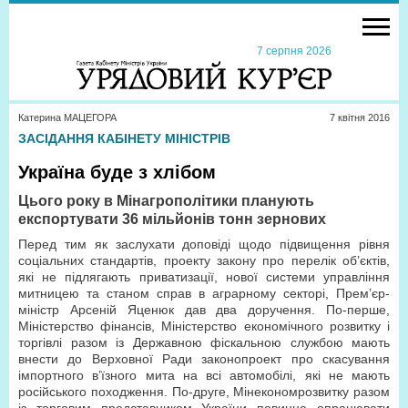
7 серпня 2026
Катерина МАЦЕГОРА
7 квiтня 2016
ЗАСІДАННЯ КАБІНЕТУ МІНІСТРІВ
Україна буде з хлібом
Цього року в Мінагрополітики планують
експортувати 36 мільйонів тонн зернових
Перед тим як заслухати доповіді щодо підвищення рівня
соціальних стандартів, проекту закону про перелік об’єктів,
які не підлягають приватизації, нової системи управління
митницею та станом справ в аграрному секторі, Прем’єр-
міністр Арсеній Яценюк дав два доручення. По-перше,
Міністерство фінансів, Міністерство економічного розвитку і
торгівлі разом із Державною фіскальною службою мають
внести до Верховної Ради законопроект про скасування
імпортного в’їзного мита на всі автомобілі, які не мають
російського походження. По-друге, Мінекономрозвитку разом