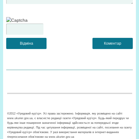
©2012 «Урядовий кур’єр». Усі права застережено. Інформація, яку розміщено на сайті
www.ukurier.gov.ua, є власністю редакції газети «Урядовий кур'єр». Будь-який передрук чи
будь-яке інше поширення зазначеної інформації здійснюється за попередньої згоди
керівництва редакції. Під час цитування інформації, розміщеної на сайті, посилання на газету
«Урядовий кур’єр» обов'язкове. У разі використання матеріалів в інтернет-виданнях
гіперпосилання обов’язкове на www.ukurier.gov.ua