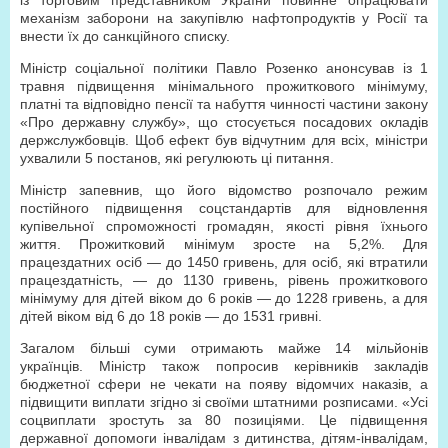
із торговим представником України повинне опрацювати
механізм заборони на закупівлю нафтопродуктів у Росії та
внести їх до санкційного списку.
Міністр соціальної політики Павло Розенко анонсував із 1
травня підвищення мінімального прожиткового мінімуму,
платні та відповідно пенсії та набуття чинності частини закону
«Про державну службу», що стосується посадових окладів
держслужбовців. Щоб ефект був відчутним для всіх, міністри
ухвалили 5 постанов, які регулюють ці питання.
Міністр запевнив, що його відомство розпочало режим
постійного підвищення соцстандартів для відновлення
купівельної спроможності громадян, якості рівня їхнього
життя. Прожитковий мінімум зросте на 5,2%. Для
працездатних осіб — до 1450 гривень, для осіб, які втратили
працездатність, — до 1130 гривень, рівень прожиткового
мінімуму для дітей віком до 6 років — до 1228 гривень, а для
дітей віком від 6 до 18 років — до 1531 гривні.
Загалом більші суми отримають майже 14 мільйонів
українців. Міністр також попросив керівників закладів
бюджетної сфери не чекати на появу відомчих наказів, а
підвищити виплати згідно зі своїми штатними розписами. «Усі
соцвиплати зростуть за 80 позиціями. Це підвищення
державної допомоги інвалідам з дитинства, дітям-інвалідам,