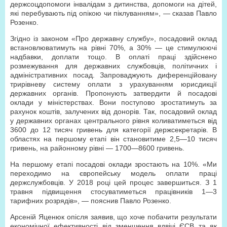
держсоцдопомоги інвалідам з дитинства, допомоги на дітей,
які перебувають під опікою чи піклуванням», — сказав Павло
Розенко.
Згідно із законом «Про державну службу», посадовий оклад
встановлюватимуть на рівні 70%, а 30% — це стимулюючі
надбавки, доплати тощо. В оплаті праці здійснено
розмежування для державних службовців, політичних і
адміністративних посад. Запроваджують диференційовану
трирівневу систему оплати з урахуванням юрисдикції
державних органів. Пропонують затвердити й посадові
оклади у міністерствах. Вони поступово зростатимуть за
рахунок коштів, залучених від донорів. Так, посадовий оклад
у державних органах центрального рівня коливатиметься від
3600 до 12 тисяч гривень для категорії держсекретарів. В
областях на першому етапі він становитиме 2,5—10 тисяч
гривень, на районному рівні — 1700—8600 гривень.
На першому етапі посадові оклади зростають на 10%. «Ми
переходимо на європейську модель оплати праці
держслужбовців. У 2018 році цей процес завершиться. З 1
травня підвищення стосуватиметься працівників 1—3
тарифних розрядів», — пояснив Павло Розенко.
Арсеній Яценюк опісля заявив, що хоче побачити результати
економічної ефективності від зменшення вдвічі ЄСВ та як