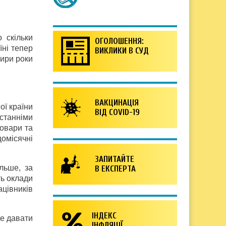
 скільки
ОГОЛОШЕННЯ:
їні тепер
ВИКЛИКИ В СУД
тири роки
ВАКЦИНАЦІЯ
ої країни
ВІД COVID-19
останніми
товари та
омісячні
ЗАПИТАЙТЕ
льше, за
В ЕКСПЕРТА
ть оклади
ацівників
ІНДЕКС
не давати
ІНФЛЯЦІЇ