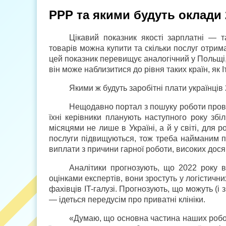
РРР та якими будуть оклади 
Цікавий показник якості зарплатні — т
товарів можна купити та скільки послуг отримат
цей показник перевищує аналогічний у Польщі, 
він може наблизитися до рівня таких країн, як Іт
Якими ж будуть заробітні плати українців
Нещодавно портал з пошуку роботи провів
їхні керівники планують наступного року збі
місяцями не лише в Україні, а й у світі, для 
послуги підвищуються, тож треба найманим пр
виплати з причини гарної роботи, високих дося
Аналітики прогнозують, що 2022 року 
оцінками експертів, вони зростуть у логістичн
фахівців IT-галузі. Прогнозують, що можуть (і
— ідеться передусім про приватні клініки.
«Думаю, що основна частина наших робот