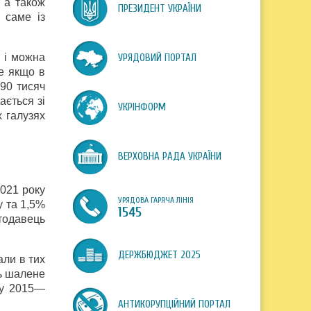
 а також
ПРЕЗИДЕНТ УКРАЇНИ
 саме із
у і можна
УРЯДОВИЙ ПОРТАЛ
ле якщо в
90 тисяч
ається зі
УКРІНФОРМ
х галузях
ВЕРХОВНА РАДА УКРАЇНИ
2021 року
УРЯДОВА ГАРЯЧА ЛІНІЯ
у та 1,5%
1545
тодавець
ДЕРЖБЮДЖЕТ 2025
али в тих
ть шалене
и у 2015—
АНТИКОРУПЦІЙНИЙ ПОРТАЛ