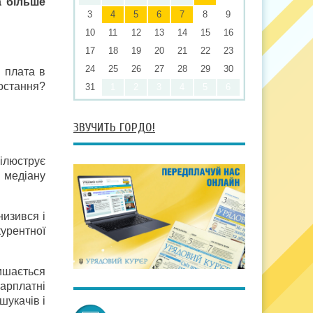
а більше
3
4
5
6
7
8
9
10
11
12
13
14
15
16
17
18
19
20
21
22
23
24
25
26
27
28
29
30
а плата в
ростання?
31
1
2
3
4
5
6
ЗВУЧИТЬ ГОРДО!
 ілюструє
і медіану
низився і
урентної
ишається
зарплатні
шукачів і