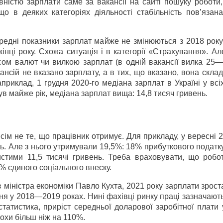
ністю зарплати саме за вакансії на сайті пошуку роботи,
о в деяких категоріях діяльності стабільність пов’язана
ередні показники зарплат майже не змінюються з 2018 рок
інці року. Схожа ситуація і в категорії «Страхування». А
сом валют чи вилкою зарплат (в одній вакансії вилка 25—
нсій не вказано зарплату, а в тих, що вказано, вона склад
приклад, 1 грудня 2020-го медіана зарплат в Україні у всі
ув майже рік, медіана зарплат вища: 14,8 тисяч гривень.
ім не те, що працівник отримує. Для прикладу, у вересні 
нь. Але з нього утримували 19,5%: 18% прибуткового податк
истими 11,5 тисячі гривень. Треба враховувати, що робо
% єдиного соціального внеску.
 міністра економіки Павло Кухта, 2021 року зарплати зрост
ння у 2018—2019 роках. Нині фахівці ринку праці зазначаю
 статистика, приріст середньої доларової заробітної плат
охи більш ніж на 110%.