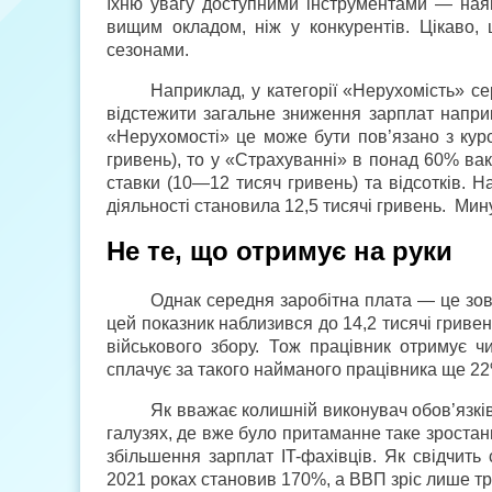
їхню увагу доступними інструментами — наяв
вищим окладом, ніж у конкурентів. Цікаво, щ
сезонами.
Наприклад, у категорії «Нерухомість» с
відстежити загальне зниження зарплат наприк
«Нерухомості» це може бути пов’язано з кур
гривень), то у «Страхуванні» в понад 60% вака
ставки (10—12 тисяч гривень) та відсотків. На
діяльності становила 12,5 тисячі гривень. Мин
Не те, що отримує на руки
Однак середня заробітна плата — це зовс
цей показник наблизився до 14,2 тисячі гриве
військового збору. Тож працівник отримує ч
сплачує за такого найманого працівника ще 22
Як вважає колишній виконувач обов’язків
галузях, де вже було притаманне таке зроста
збільшення зарплат IT-фахівців. Як свідчить
2021 роках становив 170%, а ВВП зріс лише тр