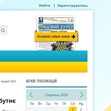
Увійти
|
Зареєструватись
АРХІВ ПУБЛІКАЦІЙ
9 грудня 2021
Серпень 2026
йбутнє
Пн
Вт
Ср
Чт
Пт
Сб
Нд
27
28
29
30
31
1
2