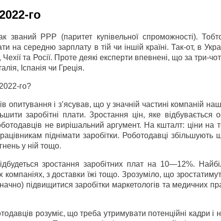
2022-го
ак званий РРР (паритет купівельної спроможності). Тобто
и на середню зарплату в тій чи іншій країні. Так-от, в Укра
Чехії та Росії. Проте деякі експерти впевнені, що за три-чо
алія, Іспанія чи Греція.
 2022-го?
 опитування і з’ясував, що у значній частині компаній наш
льшити заробітні плати. Зростання цін, яке відбувається 
роботодавців не вирішальний аргумент. На кшталт: ціни на 
ацівникам піднімати заробітки. Роботодавці збільшують щ
гнень у ній тощо.
відбудеться зростання заробітних плат на 10—12%. Найбі
их компаніях, з доставки їжі тощо. Зрозуміло, що зростатиму
 значно) підвищитися заробітки маркетологів та медичних пр
одавців розуміє, що треба утримувати потенційні кадри і 