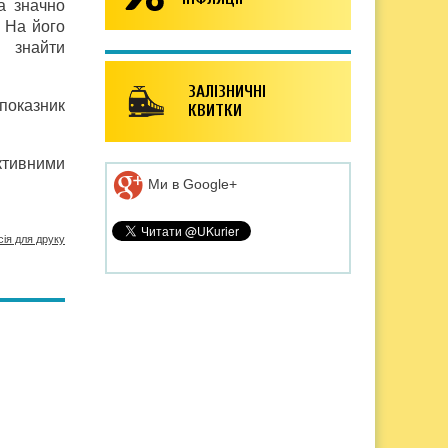
а значно
 На його
 знайти
ЗАЛІЗНИЧНІ
 показник
КВИТКИ
ктивними
Ми в Google+
сія для друку