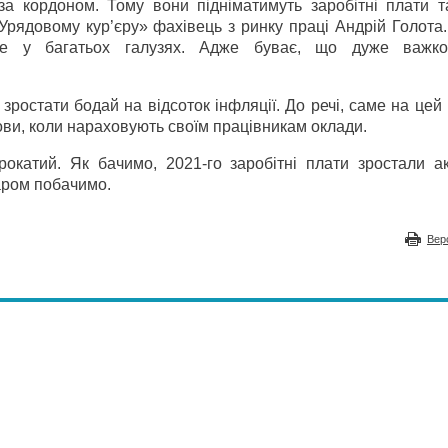
за кордоном. Тому вони підніматимуть заробітні плати т
рядовому кур’єру» фахівець з ринку праці Андрій Голота.
ве у багатьох галузях. Адже буває, що дуже важко
ростати бодай на відсоток інфляції. До речі, саме на цей
ви, коли нараховують своїм працівникам оклади.
рокатий. Як бачимо, 2021-го заробітні плати зростали а
баром побачимо.
Вер