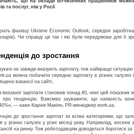
начають, що на оклади вітчизняних працівників можн
в та послуг, ніж у Росії
дчать фахівці Ukraine Economic Outlook, середня заробітн
ларів). Чи справді це так і які були передумови для її з
енденція до зростання
укачі не завжди вказують зарплату, тож найкраще ситуацію
ork.ua можна побачити середню зарплату в різних галузях 
іщено вакансії на сайті.
з вказаної зарплати становив понад 40, нині цей показник з
про тенденцію. Важливо зауважити, що наявність конк
у 40%», — каже Каріне Макіян, PR-менеджер work.ua.
нцію до зростання зарплат за всіма категоріями, що зал
у різних галузях у різні місяці року. Наприклад, восени 
вакансій на ринку. Тож роботодавцям доводиться боротися за 