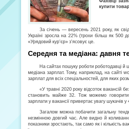
Фахівці заз
купити товарі
За січень — вересень 2021 року, як сві
Україні зросла на 22% (трохи більш як 500 до
«Урядовий кур’єр» з’ясовує це.
Середня та медіана: давня т
На сайтах пошуку роботи роботодавці й ш
медіана зарплат. Тому, наприклад, на сайті w
зарплат для всіх спеціальностей, для яких розм
«У травні 2020 року відсоток вакансій бе
становить майже 32. Тож можемо говорити 
зарплати у вакансії привертає увагу шукачів 
Загалом можна побачити загальну тенде
незмінною довгий час. Але видно й коливання 
показники зростають, так само як і кількість 