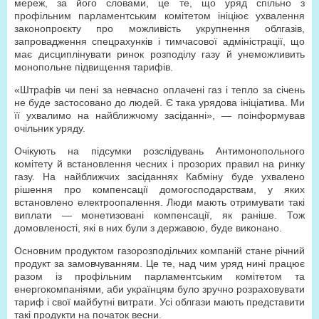
мереж, за його словами, це те, що уряд спільно з
профільним парламентським комітетом ініціює ухвалення
законопроєкту про можливість укрупнення облгазів,
запровадження спецрахунків і тимчасової адміністрації, що
має дисциплінувати ринок розподілу газу й унеможливить
монопольне підвищення тарифів.
«Штрафів чи пені за невчасно оплачені газ і тепло за січень
не буде застосовано до людей. Є така урядова ініціатива. Ми
її ухвалимо на найближчому засіданні», — поінформував
очільник уряду.
Очікують на підсумки розслідувань Антимонопольного
комітету й встановлення чесних і прозорих правил на ринку
газу. На найближчих засіданнях Кабміну буде ухвалено
рішення про компенсації домогосподарствам, у яких
встановлено електроопалення. Люди мають отримувати такі
виплати — монетизовані компенсації, як раніше. Тож
домовленості, які в них були з державою, буде виконано.
Основним продуктом газорозподільчих компаній стане річний
продукт за замовчуванням. Це те, над чим уряд нині працює
разом із профільним парламентським комітетом та
енергокомпаніями, аби українцям було зручно розраховувати
тариф і свої майбутні витрати. Усі облгази мають представити
такі продукти на початок весни.