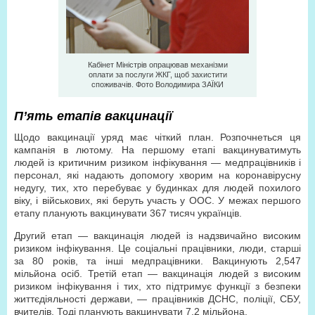
Кабінет Міністрів опрацював механізми
оплати за послуги ЖКГ, щоб захистити
споживачів. Фото Володимира ЗАЇКИ
П’ять етапів вакцинації
Щодо вакцинації уряд має чіткий план. Розпочнеться ця
кампанія в лютому. На першому етапі вакцинуватимуть
людей із критичним ризиком інфікування — медпрацівників і
персонал, які надають допомогу хворим на коронавірусну
недугу, тих, хто перебуває у будинках для людей похилого
віку, і військових, які беруть участь у ООС. У межах першого
етапу планують вакцинувати 367 тисяч українців.
Другий етап — вакцинація людей із надзвичайно високим
ризиком інфікування. Це соціальні працівники, люди, старші
за 80 років, та інші медпрацівники. Вакцинують 2,547
мільйона осіб. Третій етап — вакцинація людей з високим
ризиком інфікування і тих, хто підтримує функції з безпеки
життєдіяльності держави, — працівників ДСНС, поліції, СБУ,
вчителів. Тоді планують вакцинувати 7,2 мільйона.