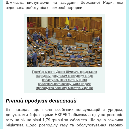
Шмигаль, виступаючи на засіданні Верховної Ради, яка
відновила роботу після зимової перерви.
Прем’єр-міністр Денис Шмигаль представив
народним депутатам візію уряду щодо
найактуальніших питань цього
опалювального сезону. Фото надала
пресслужба Кабінету Міністрів України
Річний продукт дешевший
Він нагадав, що після всебічних консультацій з урядом,
депутатами й фахівцями НКРЕКП обмежила ціну на розподіл
газу на рік на рівні 1,79 гривні за кубометр. Ще одна важлива
ініціатива щодо розподілу газу та обслуговування газових