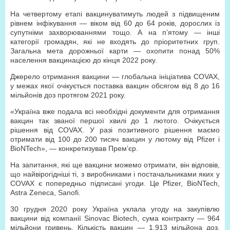
На четвертому етапі вакцинуватимуть людей з підвищеним
рівнем інфікування — віком від 60 до 64 років, дорослих із
супутніми захворюваннями тощо. А на п’ятому — інші
категорії громадян, які не входять до пріоритетних груп.
Загальна мета дорожньої карти — охопити понад 50%
населення вакцинацією до кінця 2022 року.
Джерело отримання вакцини — глобальна ініціатива COVAX,
у межах якої очікується поставка вакцин обсягом від 8 до 16
мільйонів доз протягом 2021 року.
«Україна вже подала всі необхідні документи для отримання
вакцин так званої першої хвилі до 1 лютого. Очікується
рішення від COVAX. У разі позитивного рішення маємо
отримати від 100 до 200 тисяч вакцин у лютому від Pfizer і
BioNTech», — конкретизував Прем’єр.
На запитання, які ще вакцини можемо отримати, він відповів,
що найвірогідніші ті, з виробниками і постачальниками яких у
COVAX є попередньо підписані угоди. Це Pfizer, BioNTech,
Astra Zeneca, Sanofi.
30 грудня 2020 року Україна уклала угоду на закупівлю
вакцини від компанії Sinovac Biotech, сума контракту — 964
мільйони гривень. Кількість вакцин — 1,913 мільйона доз.