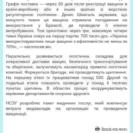
Графік поставок — через 30 днів після реєстрації вакцини в
країні-виробнику або в інших країнах із жорсткою
регуляторною політикою. Денис Шмигаль зауважив, що
минулого тижня ця вакцина отримала погодження на
використання у Бразилії, де проводили її клінічні
випробування. Тож орієнтовно через три, максимум чотири
тижні Україна очікує на першу партію 700 тисяч доз. «Україна
використовуватиме лише вакцини з ефективністю не менш як
70%», — наголосив він.
Паралельно розвивається логістична складова для
оперативної доставки вакцин, безпечного транспортування
та зберігання, залучатимуть насамперед приватні логістичні
компанії. Формуються бригади, які проводитимуть щеплення.
На першому етапі їх працюватиме понад 500. Другий та
подальші етапи планують проводити у понад 4 тисячах
пунктах щеплень. В областях процес координуватимуть
керівники департаментів охорони здоров’я.
НСЗУ розробляє пакет медичних послуг, який компенсує
витрати медзакладів на організацію та проведення
вакцинації.
Версія для друку