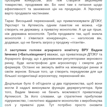
прозорим конкурсом, або теж створити акціонерне
товариство, продовжив він. Бо нині там є питання щодо
ефективності та заниження цін на продукцію. А Укрспирт
варто продавати частинами.
Тарас Висоцький переконаний, що приватизовувати ДПЗКУ,
Укрспирт та Артемсіль одним пакетом не можна. «Це
створить не державну, а приватну монополію. А це ще гірше,
ніж державна монополія. Треба продавати так, щоб зникла
монополія і з’явилася конкуренція», — наголосив він,
додавши, що не бачить загроз у продажу «гігантів».
А
заступник голови аграрного комітету ВРУ Вадим
Івченко («Батьківщина»)
вважає, що приватизація ДПЗКУ та
Аграрного фонду, що є державними регуляторами зернового
ринку, буде катастрофою для агросектору і смертю для
фермерів. Останні не зможуть вийти на міжнародні ринки зі
своїм зерном. Більше того, це створить передумови для ще
більшої холдингізації агросектору, переконаний він.
Доцільніше було б об’єднати ці два підприємства, щоб вони
могли й надалі виконували функцію держрегулятора. Крім
того, Вадим Івченко не бачить можливості приватизації
Артемсолі. За його словами, це стратегічне прибуткове
підприємство, і нелогічно віддавати монополію з виробництва
солі у приватні руки. Тут потрібно просто оновити