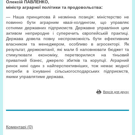
Олексій ПАВЛЕНКО,
міністр аграрної політики та продовольства:
— Наша принципова й незмінна позиція: міністерство не
повинно бути аграрним квазі-холдингом, що управляє
сотнями державних підприємств. Державне управління цим
активом неприродне і суперечить європейській практиці.
Держава довела повну неспроможність бути ефективним
власником та менеджером, особливо в агросекторі. Як
результат, держкомпанії, які мали б наповнювати бюджет та
стимулювати економіку, перетворилися на тіньовий
приватний бізнес, джерело збитків та корупції. Аграрний
ринок нині один з найперспективніших, тож немає жодної
потреби в існуванні сільськогосподарських підприємств,
якими управлятиме держава.
Версія для друку
Коментарі (0)