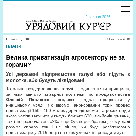
9 серпня 2026
Галина ІЩЕНКО
11 лютого 2016
ПЛАНИ
Велика приватизація агросектору не за
горами?
Усі державні підприємства галузі або підуть з
молотка, або будуть ліквідовані
Тотальне роздержавлення галузі — один із п’яти принципів,
за яких
міністр аграрної політики та продовольства
Олексій Павленко
погодився надалі працювати у
нинішньому уряді. Як відомо, анонсований торік процес
приватизації 150—180 малих держпідприємств агросектору, з
якого хотіли залучити у галузь близько 600 мільйонів гривень,
так і не розпочався. «УК» спробував розібратись, чому далі
розмов справа так і не пішла, чи буде розблоковано
приватизацію у 2016 році і на яких умовах її проводитимуть.