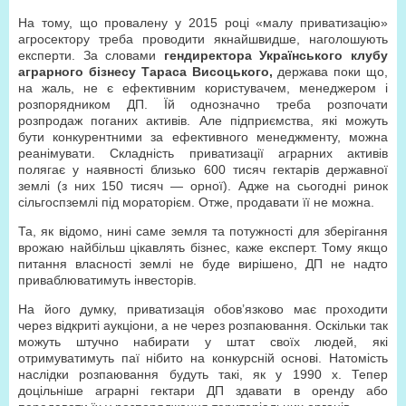
На тому, що провалену у 2015 році «малу приватизацію»
агросектору треба проводити якнайшвидше, наголошують
експерти. За словами
г
ендиректора Українського клубу
аграрного бізнесу Тараса Висоцького,
держава поки що,
на жаль, не є ефективним користувачем, менеджером і
розпорядником ДП. Їй однозначно треба розпочати
розпродаж поганих активів. Але підприємства, які можуть
бути конкурентними за ефективного менеджменту, можна
реанімувати. Складність приватизації аграрних активів
полягає у наявності близько 600 тисяч гектарів державної
землі (з них 150 тисяч — орної). Адже на сьогодні ринок
сільгоспземлі під мораторієм. Отже, продавати її не можна.
Та, як відомо, нині саме земля та потужності для зберігання
врожаю найбільш цікавлять бізнес, каже експерт. Тому якщо
питання власності землі не буде вирішено, ДП не надто
приваблюватимуть інвесторів.
На його думку, приватизація обов’язково має проходити
через відкриті аукціони, а не через розпаювання. Оскільки так
можуть штучно набирати у штат своїх людей, які
отримуватимуть паї нібито на конкурсній основі. Натомість
наслідки розпаювання будуть такі, як у 1990 х. Тепер
доцільніше аграрні гектари ДП здавати в оренду або