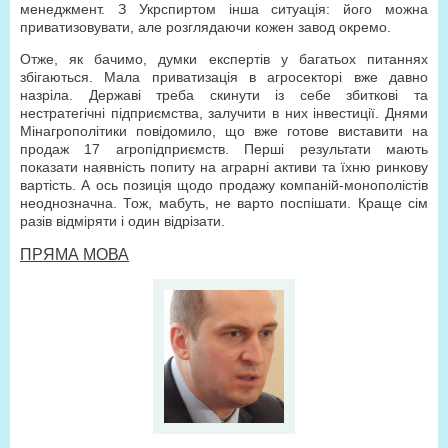
менеджмент. З Укрспиртом інша ситуація: його можна
приватизовувати, але розглядаючи кожен завод окремо.
Отже, як бачимо, думки експертів у багатьох питаннях
збігаються. Мала приватизація в агросекторі вже давно
назріла. Державі треба скинути із себе збиткові та
нестратегічні підприємства, залучити в них інвестиції. Днями
Мінагрополітики повідомило, що вже готове виставити на
продаж 17 агропідприємств. Перші результати мають
показати наявність попиту на аграрні активи та їхню ринкову
вартість. А ось позиція щодо продажу компаній-монополістів
неоднозначна. Тож, мабуть, не варто поспішати. Краще сім
разів відміряти і один відрізати.
ПРЯМА МОВА