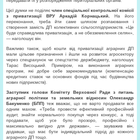
передавати їх у розпорядження територіальних органів.
Цієї думки не поділяє
член спеціальної контрольної комісії
з приватизації ВРУ Аркадій Корнацький.
На його
переконання, треба йти саме шляхом розпаювання і
створення замість ДП колективних сільгосппідприємств. «Це
буде справедлива приватизація, а не обезземелення селян»,
— наголошує він.
Важливо також, щоб кошти від приватизації аграрних ДП
мали цільове призначення і йшли на розвиток агросектору
через спецрахунок чи спецстаттю держбюджету, наголошує
Тарас Висоцький. Приміром, на виконання аграрних
програм, які добре себе зарекомендували (компенсацію
кредитних ставок чи основних фондів під час будівництва
нових підприємств).
Заступник голови Комітету Верховної Ради з питань
аграрної політики та земельних відносин Олександр
Бакуменко (БПП)
теж вважає, що не варто продавати все
одним махом. «Треба провести ефективний професійний
аудит, знайти нормального покупця через конкурс, а тоді
продавати, щоб усе було прозоро, професійно і
максимально вигідно для держави», — зауважив він,
додавши, що має бути індивідуальний підхід до кожного
аграрного ДП тощо.