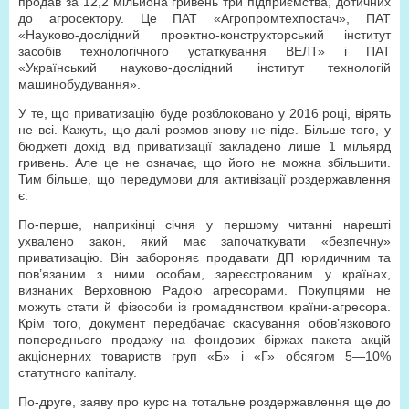
продав за 12,2 мільйона гривень три підприємства, дотичних
до агросектору. Це ПАТ «Агропромтехпостач», ПАТ
«Науково-дослідний проектно-конструкторський інститут
засобів технологічного устаткування ВЕЛТ» і ПАТ
«Український науково-дослідний інститут технологій
машинобудування».
У те, що приватизацію буде розблоковано у 2016 році, вірять
не всі. Кажуть, що далі розмов знову не піде. Більше того, у
бюджеті дохід від приватизації закладено лише 1 мільярд
гривень. Але це не означає, що його не можна збільшити.
Тим більше, що передумови для активізації роздержавлення
є.
По-перше, наприкінці січня у першому читанні нарешті
ухвалено закон, який має започаткувати «безпечну»
приватизацію. Він забороняє продавати ДП юридичним та
пов’язаним з ними особам, зареєстрованим у країнах,
визнаних Верховною Радою агресорами. Покупцями не
можуть стати й фізособи із громадянством країни-агресора.
Крім того, документ передбачає скасування обов’язкового
попереднього продажу на фондових біржах пакета акцій
акціонерних товариств груп «Б» і «Г» обсягом 5—10%
статутного капіталу.
По-друге, заяву про курс на тотальне роздержавлення ще до