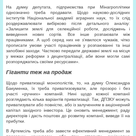
На думку депутата, підприємства при Мінагроплітики
однозначно треба продавати. Щодо науково-дослідних
інститутів Національної академії аграрних наук, то їх слід
роздержавлювати вибірково після детального аналізу:
«Залишити землі для селекційної роботи, досліджень і
виведення нових сортів. Все інше розпаювати між
працівниками. А щоб серед них не з’явилося чужаків, чітко
прописати умови участі працівників у розпаюванні та інші
запобіжні заходи. Частково передати державні землі на місця
у межах реформи з децентралізації, аби вони могли самі
розпоряджатись своїми ресурсами».
Гіганти теж на продаж
Щодо приватизації монополістів, то, на думку Олександра
Бакуменка, їх треба приватизовувати, але прозоро і без
участі «ручних» компаній. Нині щодо кожної компанії
розглядають кілька варіантів приватизації. Так, ДПЗКУ можуть
приватизувати або повністю, або із залученням в акціонерний
капітал західного інвестора. Це оновить менеджмент, раду
директорів і дасть поштовх до розвитку компанії, виведе її на
прибутки.
В Артемсіль треба або завести ефективний менеджмент за