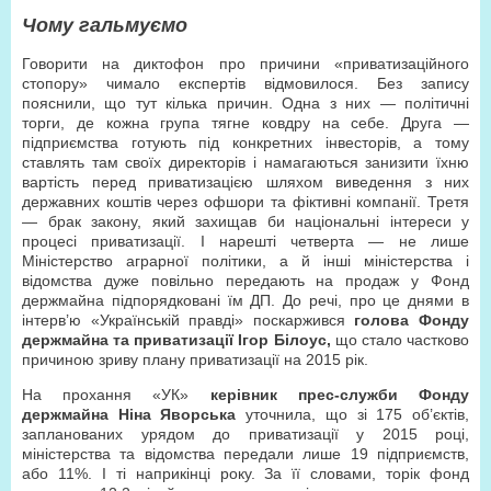
Чому гальмуємо
Говорити на диктофон про причини «приватизаційного
стопору» чимало експертів відмовилося. Без запису
пояснили, що тут кілька причин. Одна з них — політичні
торги, де кожна група тягне ковдру на себе. Друга —
підприємства готують під конкретних інвесторів, а тому
ставлять там своїх директорів і намагаються занизити їхню
вартість перед приватизацією шляхом виведення з них
державних коштів через офшори та фіктивні компанії. Третя
— брак закону, який захищав би національні інтереси у
процесі приватизації. І нарешті четверта — не лише
Міністерство аграрної політики, а й інші міністерства і
відомства дуже повільно передають на продаж у Фонд
держмайна підпорядковані їм ДП. До речі, про це днями в
інтерв’ю «Українській правді» поскаржився
голова Фонду
держмайна та приватизації Ігор Білоус,
що стало частково
причиною зриву плану приватизації на 2015 рік.
На прохання «УК»
керівник прес-служби Фонду
держмайна Ніна Яворська
уточнила, що зі 175 об’єктів,
запланованих урядом до приватизації у 2015 році,
міністерства та відомства передали лише 19 підприємств,
або 11%. І ті наприкінці року. За її словами, торік фонд