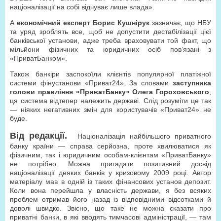
націоналізації на собі відчуває лише влада».
А
економічний експерт Борис Кушнірук
зазначає, що НБУ
та уряд зроблять все, щоб не допустити дестабілізації цієї
банківської установи, адже треба враховувати той факт, що
мільйони фізичних та юридичних осіб пов’язані з
«ПриватБанком».
Також банкіри заспокоїли клієнтів популярної платіжної
системи фінустанови «Приват24». За словами
заступника
голови правління «ПриватБанку» Олега Гороховського
,
ця система відтепер належить державі. Слід розуміти це так
— ніяких негативних змін для користувачів «Приват24» не
буде.
Від редакції.
Націоналізація найбільшого приватного
банку країни — справа серйозна, проте хвилюватися як
фізичним, так і юридичним особам-клієнтам «ПриватБанку»
не потрібно. Можна пригадати позитивний досвід
націоналізації деяких банків у кризовому 2009 році. Автор
матеріалу мав в одній із таких фінансових установ депозит.
Коли вона перейшла у власність держави, я без всяких
проблем отримав його назад із відповідними відсотками й
доволі швидко. Звісно, що таке не можна сказати про
приватні банки, в які вводять тимчасові адміністрації, — там