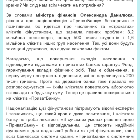
країни? Чи слід нам всім чекати на потрясіння?
За словами
міністра фінансів Олександра Данилюка
,
рішення про націоналізацію «ПриватБанку» безперечно є
позитивним, бо йдеться про численних та «строкатих»
клієнтів фінустанови, що зазнала певних проблем: 3,2
мільйона пенсіонерів, понад 500 тисяч студентів і 1,6
мільйона клієнтів інших груп населення. Так, усі вони будуть
захищені державою, що є дуже важливим фактом.
Нагадаємо, що повернення вкладів населення з
відповідними відсотками в приватних банках гарантує Фонд
гарантування вкладів фізичних осіб. Там є обмеження, в
першу чергу повертають ті депозити, які не перевищують 200
тисяч гривень. Проте на державні банки таке правило не
розповсюджується — їхнім клієнтам повертають абсолютно
всі вклади на будь-яку суму. Тепер це правило поширюється і
на клієнтів «ПриватБанку».
Націоналізацію цієї фінустанови підтримують відомі експерти
і зазначають, що такий крок є дуже позитивним, і клієнтам
банку не треба лякатися. «В сучасних умовах рішення щодо
«ПриватБанку» є відповідальним. Це створить надійний
фундамент для подальшої роботи як цієї фінустанови, так і
всієї банківської системи країни. «ПриватБанк» є системним