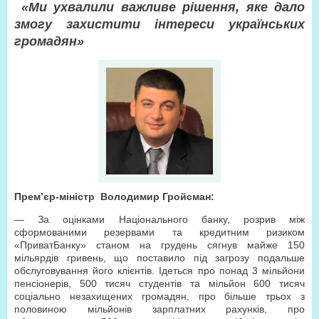
«Ми ухвалили важливе рішення, яке дало
змогу захистити інтереси українських
громадян»
Прем’єр-міністр Володимир Гройсман:
— За оцінками Національного банку, розрив між
сформованими резервами та кредитним ризиком
«ПриватБанку» станом на грудень сягнув майже 150
мільярдів гривень, що поставило під загрозу подальше
обслуговування його клієнтів. Ідеться про понад 3 мільйони
пенсіонерів, 500 тисяч студентів та мільйон 600 тисяч
соціально незахищених громадян, про більше трьох з
половиною мільйонів зарплатних рахунків, про