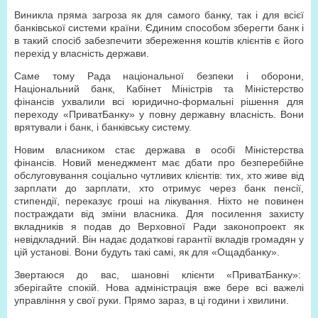
Виникла пряма загроза як для самого банку, так і для всієї
банківської системи країни. Єдиним способом зберегти банк і
в такий спосіб забезпечити збереження коштів клієнтів є його
перехід у власність держави.
Саме тому Рада національної безпеки і оборони,
Національний банк, Кабінет Міністрів та Міністерство
фінансів ухвалили всі юридично-формальні рішення для
переходу «ПриватБанку» у повну державну власність. Вони
врятували і банк, і банківську систему.
Новим власником стає держава в особі Міністерства
фінансів. Новий менеджмент має дбати про безперебійне
обслуговування соціально чутливих клієнтів: тих, хто живе від
зарплати до зарплати, хто отримує через банк пенсії,
стипендії, переказує гроші на лікування. Ніхто не повинен
постраждати від зміни власника. Для посилення захисту
вкладників я подав до Верховної Ради законопроект як
невідкладний. Він надає додаткові гарантії вкладів громадян у
цій установі. Вони будуть такі самі, як для «Ощадбанку».
Звертаюся до вас, шановні клієнти «ПриватБанку»:
зберігайте спокій. Нова адміністрація вже бере всі важелі
управління у свої руки. Прямо зараз, в ці години і хвилини.