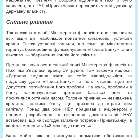
національної безпеки і оборони підтримали НБУ й було
заявлено, що ПАТ «ПриватБанк» переходить у стовідсоткову
державну власність.
Спільне рішення
Так держава в особі Міністерства фінансів стане власником
всіх акцій цієї найбільшої приватної фінансової установи
країни. Також урядовці заявили, що саме це міністерство
гарантує безперебійне функціонування «ПриватБанку» та що
важливо — збереження коштів його клієнтів.
Про це зазначалося в спільній заяві Міністерства фінансів та
НБУ, яка з’явилася вранці 19 грудня. Там зокрема йшлося:
«Держава змушена взяти на себе відповідальність за
подальшу долю «ПриватБанку» та його клієнтів, щоб не
допустити поглиблення його проблем. На жаль, проблеми в
банку накопичувалися протягом багатьох років та
посилилися останнім часом. Головна причина — невиважена
кредитна політика банку, що призвела до втрати ним
капіталу. Понад два роки НБУ працював з акціонером у
напрямі розроблення та виконання докапіталізації. НБУ
встановив, що на сьогодні загальна потреба «ПриватБанку» в
капіталі становить 148 мільярдів гривень».
Банк майже рік не виконував нормативи обов’язкового