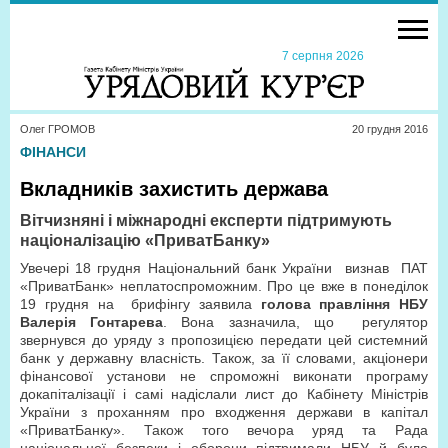
7 серпня 2026
Олег ГРОМОВ
20 грудня 2016
ФІНАНСИ
Вкладників захистить держава
Вітчизняні і міжнародні експерти підтримують
націоналізацію «ПриватБанку»
Увечері 18 грудня Національний банк України визнав ПАТ
«ПриватБанк» неплатоспроможним. Про це вже в понеділок
19 грудня на брифінгу заявила
голова правління НБУ
Валерія Гонтарева
. Вона зазначила, що регулятор
звернувся до уряду з пропозицією передати цей системний
банк у державну власність. Також, за її словами, акціонери
фінансової установи не спроможні виконати програму
докапіталізації і самі надіслали лист до Кабінету Міністрів
України з проханням про входження держави в капітал
«ПриватБанку». Також того вечора уряд та Рада