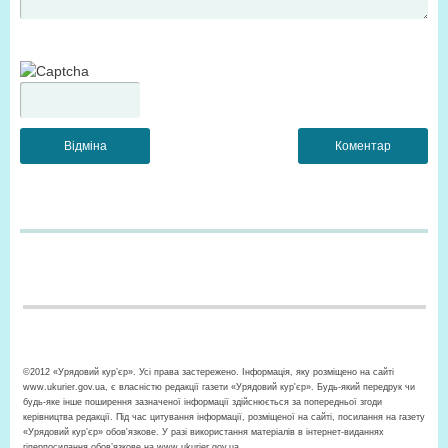
©2012 «Урядовий кур’єр». Усі права застережено. Інформація, яку розміщено на сайті
www.ukurier.gov.ua, є власністю редакції газети «Урядовий кур'єр». Будь-який передрук чи
будь-яке інше поширення зазначеної інформації здійснюється за попередньої згоди
керівництва редакції. Під час цитування інформації, розміщеної на сайті, посилання на газету
«Урядовий кур’єр» обов'язкове. У разі використання матеріалів в інтернет-виданнях
гіперпосилання обов’язкове на www.ukurier.gov.ua