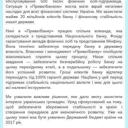
обслуговування 500 тисяч фізичних осіб-підприємців.
Ситуація з «ПриватБанком» могла мати вкрай негативні
наслідки для всієї фінансової системи України. Ми захистили
майже 20 мільйонів клієнтів банку і фінансову стабільність
нашої держави.
Нині в «ПриватБанку» працює спільна команда, яка
складається з представників Національного банку, Фонду
гарантування вкладів фізичних осіб та представників Мінфіну.
Вона технічно забезпечує передачу банку в державну
власність. Власники і менеджмент «ПриватБанку» пообіцяли
максимально сприяти цьому процесу. Наше спільне
завдання — забезпечити безперебійну роботу банку на
цьому перехідному етапі, а в подальшому — забезпечити
його успішний розвиток. Гроші клієнтів банку відтепер
переходять під 100% гарантії держави. Нацбанк у цей період
підтримає стабільність національної валюти і має для цього
всі належні інструменти.
Ми ухвалили важливе рішення, яке дало змогу захистити
інтереси українських громадян. Уряд сфокусований на тому,
щоб забезпечити збереження стабільності в країні і
створення передумов для економічного розвитку. Уже на
цьому тижні має бути ухвалено Державний бюджет країни на
2017 рік.