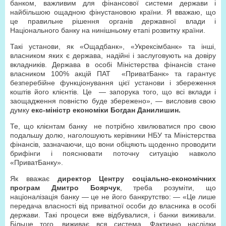
банком, важливим для фінансової системи держави і
найбільшою ощадною фінустановою країни. Я вважаю, що
це правильне рішення органів державної влади і
Національного банку на нинішньому етапі розвитку країни.
Такі установи, як «Ощадбанк», «Укрексімбанк» та інші,
власником яких є держава, надійні і заслуговують на довіру
вкладників. Держава в особі Міністерства фінансів стане
власником 100% акцій ПАТ «ПриватБанк» та гарантує
безперебійне функціонування цієї установи і збереження
коштів його клієнтів. Це — запорука того, що всі вклади і
заощадження повністю буде збережено», — висловив свою
думку
екс-міністр економіки Богдан Данилишин.
Те, що клієнтам банку не потрібно хвилюватися про свою
подальшу долю, наголошують керівники НБУ та Міністерства
фінансів, зазначаючи, що вони обіцяють щоденно проводити
брифінги і пояснювати поточну ситуацію навколо
«ПриватБанку».
Як вважає
директор Центру соціально-економічних
програм Дмитро Боярчук
, треба розуміти, що
націоналізація банку — це не його банкрутство: — «Це лише
передача власності від приватної особи до власника в особі
держави. Такі процеси вже відбувалися, і банки виживали.
Більше того, виживає вся система. Фактично наслідки