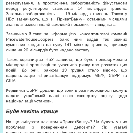
резервування, а прострочена заборгованість фінустанови
перед регулятором становила 14 мільярдів гривень.
Загальна заборгованість — 19 мільярдів гривень. Також у
НБУ зазначають, що в «ПриватБанку» останніми місяцями
значно знизився інший важливий показник — ліквідність.
Зазначимо й таке: за інформацією консалтингової компанії
PricewaterhouseCoopers, банк нині видав так званих
сумнівних кредитів на суму 141 мільярд гривень, причому
лише на 26 мільярдів було надано заставу.
Також керівництво НБУ заявило, що було поінформовано
міжнародні організації та учасників ринку про розвиток цих
подій. До речі, ранком 19 грудня стало відомо, що
націоналізацію «ПриватБанку» підтримує МВФ, ЄБРР та
США.
Керівники ЄБРР додали, що вони в разі необхідності можуть
надати українській владі свою експертну оцінку щодо
націоналізації установи.
Буде навіть краще
На що очікувати клієнтам «ПриватБанку»? Чи будуть у них
проблеми з поверненням депозитів? Як узагалі
націоналізація вплине на фінансову систему та економіку