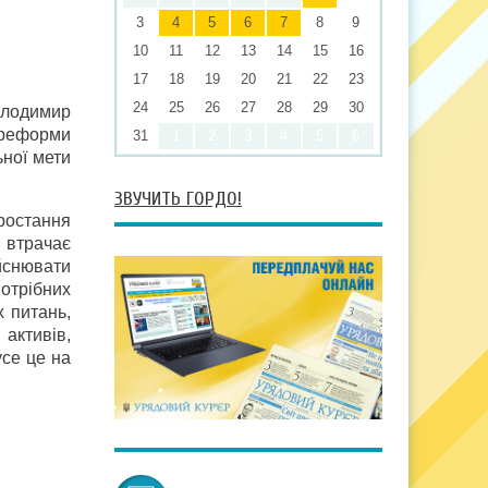
3
4
5
6
7
8
9
10
11
12
13
14
15
16
17
18
19
20
21
22
23
24
25
26
27
28
29
30
Володимир
 реформи
31
1
2
3
4
5
6
ьної мети
ЗВУЧИТЬ ГОРДО!
ростання
 втрачає
йснювати
потрібних
х питань,
активів,
усе це на