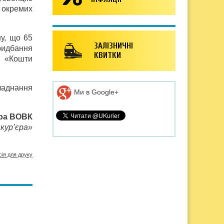
 окремих
у, що 65
ЗАЛІЗНИЧНІ
придбання
КВИТКИ
. «Кошти
бладнання
Ми в Google+
ра ВОВК
кур’єра»
сія для друку