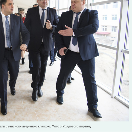
тати сучасною медичною клінікою. Фото з Урядового порталу