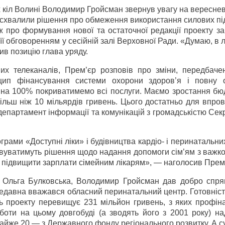
х кіл Волині Володимир Гройсман звернув увагу на вереснев
е схвалили рішення про обмеження використання силових пі
ож про формування нової та остаточної редакції проекту з
ї обговоренням у сесійній залі Верховної Ради. «Думаю, в 
в позицію глава уряду.
них телеканалів, Прем’єр розповів про зміни, передбаче
п фінансування системи охорони здоров’я і повну о
 на 100% покриватимемо всі послуги. Маємо зростання бю
ільш ніж 10 мільярдів гривень. Цього достатньо для впро
епартамент інформації та комунікацій з громадськістю Сек
рами «Доступні ліки» і будівництва кардіо- і перинатальни
овуватимуть рішення щодо надання допомоги сім’ям з важк
о підвищити зарплати сімейним лікарям», — наголосив Прем
і Ольга Булковська, Володимир Гройсман дав добро спр
недавна вважався обласний перинатальний центр. Готовніст
ь проекту перевищує 231 мільйон гривень, з яких профін
оти на цьому довгобуді (а зводять його з 2001 року) на
майже 20 — з Державного фонду регіонального розвитку. А 