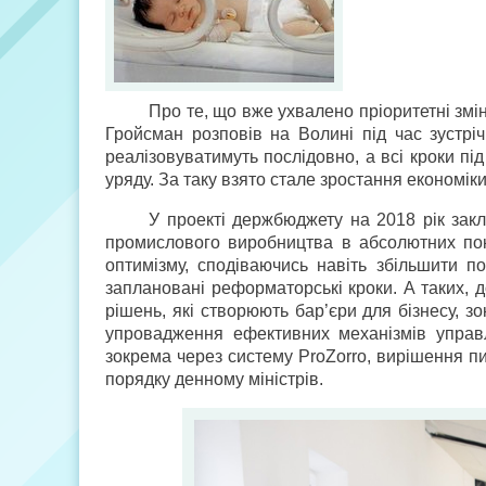
Про те, що вже ухвалено пріоритетні змін
Гройсман розповів на Волині під час зустрі
реалізовуватимуть послідовно, а всі кроки пі
уряду. За таку взято стале зростання економік
У проекті держбюджету на 2018 рік зак
промислового виробництва в абсолютних пок
оптимізму, сподіваючись навіть збільшити 
заплановані реформаторські кроки. А таких, 
рішень, які створюють бар’єри для бізнесу, 
упровадження ефективних механізмів управл
зокрема через систему ProZorro, вирішення пи
порядку денному міністрів.