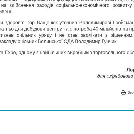
а здійснення заходів соціально-економічного розвитку
ивень.
ни здоров’я Ігор Ващенюк уточнив Володимирові Гройсман
татньо для добудови центру, та є потреба 40 мільйонів на 
визнав очільник уряду і не став зволікати з рішенням
 закладу очільник Волинської ОДА Володимир Гунчик.
rn-Expo, одному з найбільших виробників торговельного о
Ло
для «Урядового 
Вер