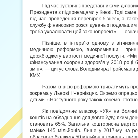
Під час зустрічі з представниками ділови
Президента з підприємцями у Києві. Тоді сам
під час проведення перевірок бізнесу, а так
службу фінансових розслідувань з подальшим ї
треба ухвалювати цей законопроект», — означи
Пізніше, в інтерв’ю одному з вітчизня
медичною реформою, виокремивши принци
держбюджету вартості медичної послуги. «Ми
фінансування охорони здоров’я у 2018 році б
змін», — цитує слова Володимира Гройсмана д
КМУ.
Разом із цією реформою триватимуть прог
зокрема у Львові і Чернівцях. Окремо опраць
дітьми. «Наступного року також хочемо істотн
Як повідомляє власкор «УК» на Волин
коштів на обладнання для довгобуду, яким до
становить 65%. Загальна кошторисна вартіст
майже 145 мільйонів. Лише у 2017-му на роб
обласного бюджету 50 мільйонів гривень, ще 