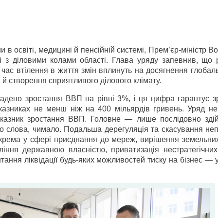
и в освіті, медицині й пенсійній системі, Прем’єр-міністр 
чі з діловими колами області. Глава уряду запевнив, що
д час втілення в життя змін вплинуть на досягнення глобал
и й створення сприятливого ділового клімату.
ладено зростання ВВП на рівні 3%, і ця цифра гарантує з
азниках не менш ніж на 400 мільярдів гривень. Уряд не
показник зростання ВВП. Головне — лише послідовно зді
до слова, чимало. Подальша дерегуляція та скасування не
зокрема у сфері приєднання до мереж, вирішення земельни
іння державною власністю, приватизація нестратегічних 
тання ліквідації будь-яких можливостей тиску на бізнес — 