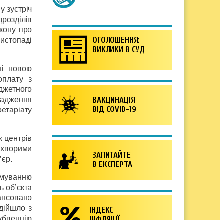
у зустріч
дрозділів
акону про
ОГОЛОШЕННЯ:
листопаді
ВИКЛИКИ В СУД
ні новою
плату з
джетного
вадження
ВАКЦИНАЦІЯ
ВІД COVID-19
ретаріату
х центрів
охворими
ЗАПИТАЙТЕ
’єр.
В ЕКСПЕРТА
ямуванню
ь об’єкта
ансовано
дійшло з
ІНДЕКС
субвенцію
ІНФЛЯЦІЇ