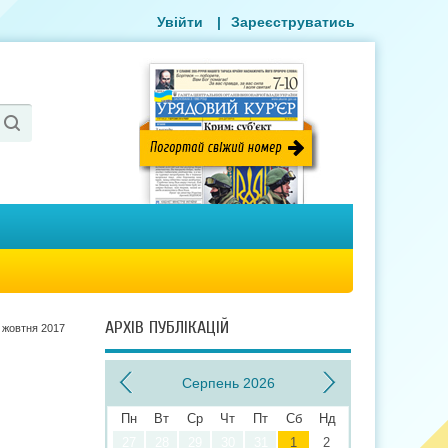
Увійти
|
Зареєструватись
АРХІВ ПУБЛІКАЦІЙ
 жовтня 2017
Серпень 2026
Пн
Вт
Ср
Чт
Пт
Сб
Нд
27
28
29
30
31
1
2