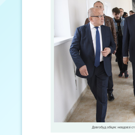
Довгобуд обіцяє невдовзі с